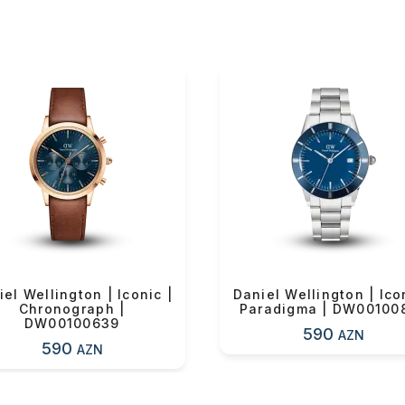
ul(lar) səbətə əlavə edildi
el Wellington | Iconic |
Daniel Wellington | Ico
arişin detalları
Chronograph |
Paradigma | DW00100
DW00100639
590
AZN
590
AZN
sul toplam
(0)
irim