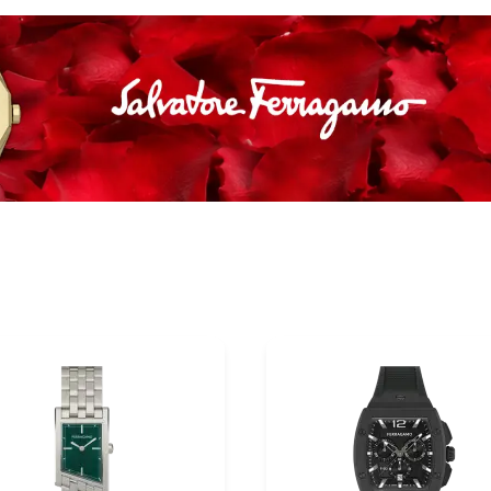
dırılma
OK
n məbləğ
Sifarişi rəsmiləşdir
Alış-verişə davam et