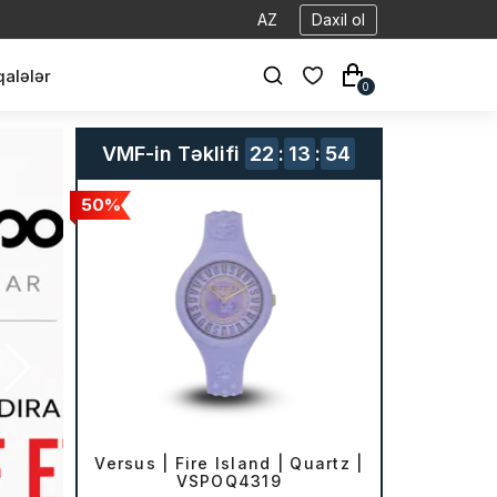
AZ
Daxil ol
alələr
0
VMF-in Təklifi
22
:
13
:
52
50%
Versus | Fire Island | Quartz |
VSPOQ4319