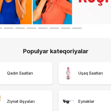
216.5
433
AZN
AZN
Səbətə At
Populyar kateqoriyalar
Qadın Saatları
Uşaq Saatları
Ziynət Əşyaları
Eynəklər