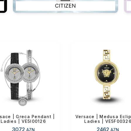
CITIZEN
sace | Greca Pendant |
Versace | Medusa Eclip
Ladies | VE5I00126
Ladies | VE5F0032
3072
2462
AZN
AZN