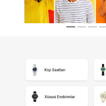
A1A/05-CRB
407.4
582
AZN
AZN
Səbətə At
Kişi Saatları
Xüsusi Endirimlər