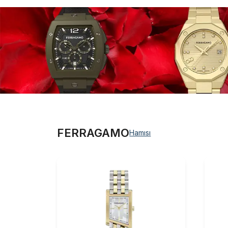
Çat
Yeku
FERRAGAMO
Hamısı