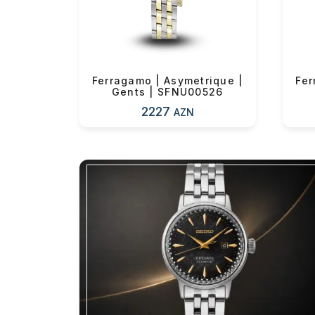
uble
Ferragamo | Asymetrique |
Fer
lk |
Gents | SFNU00526
2227
AZN