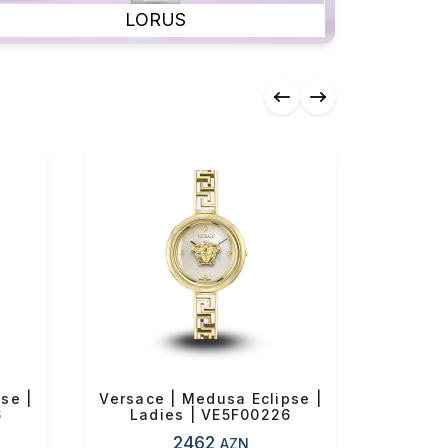
LORUS
se |
Versace | Medusa Eclipse |
Versa
6
Ladies | VE5F00226
Nova |
2462
AZN