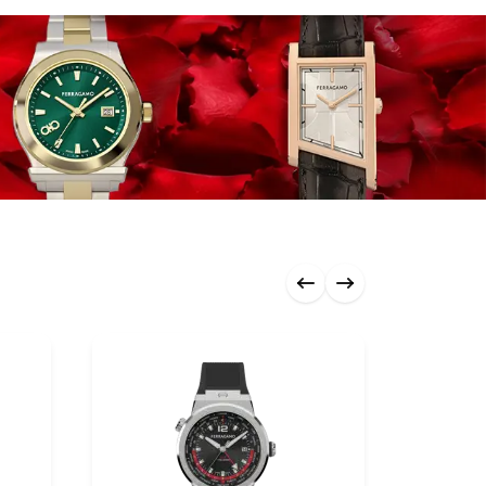
0 ₼
0 ₼