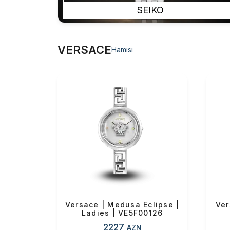
SEIKO
VERSACE
Hamısı
Versace | Medusa Eclipse |
Ver
Ladies | VE5F00126
2227
AZN