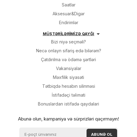
Saatlar
Aksesuar&Digər
Endirimlər
MÜŞTƏRİLƏRİMİZƏ QAYĞI
Bizi niyə seçməli?
Necə onlayn sifariş edə bilərəm?
Çatdırılma və ödəmə şərtləri
Vakansiyalar
Məxfilik siyasəti
Tətbiqdə hesabın silinməsi
İsti̇fadəçi̇ təli̇mati
Bonuslardan i̇sti̇fadə qaydalari
Abunə olun, kampaniya və sürprizləri qaçırmayın!