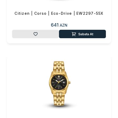
Citizen | Corso | Eco-Drive | EW2297-55X
641
AZN
Səbətə At