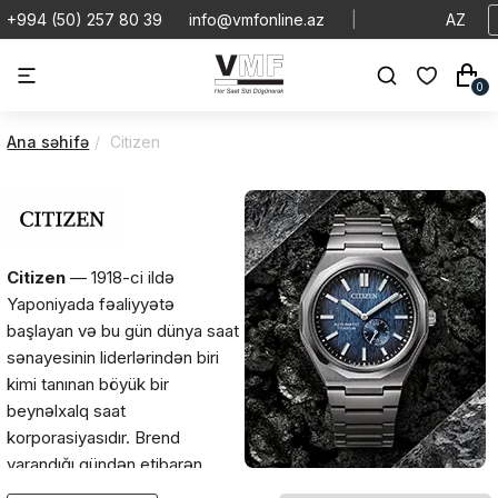
+994 (50) 257 80 39
info@vmfonline.az
|
AZ
0
Ana səhifə
Citizen
Citizen
— 1918-ci ildə
Yaponiyada fəaliyyətə
başlayan və bu gün dünya saat
sənayesinin liderlərindən biri
kimi tanınan böyük bir
beynəlxalq saat
korporasiyasıdır. Brend
yarandığı gündən etibarən
texnoloji yenilikləri, yüksək