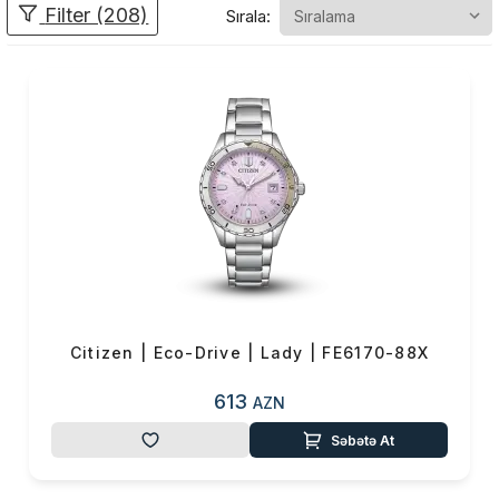
Filter (208)
Sırala:
dəqiqliyi və misilsiz keyfiyyəti
ilə fərqlənir. Citizen-in əsas
məqsədi insanlara yalnız vaxtı
göstərən bir saat təqdim
etmək deyil, həm də onların
həyat tərzinə uyğunlaşan,
praktik, dayanıqlı və estetik
baxımdan güclü məhsullar
yaratmaqdır.
Citizen uzun illərdir ki, saat
Citizen | Eco-Drive | Lady | FE6170-88X
sənayesində çoxsaylı
yeniliklərə imza atıb:
613
AZN
🔹 Eco-Drive texnologiyası
Səbətə At
– enerji gələcəyidir
Eco-Drive Citizen-in ən