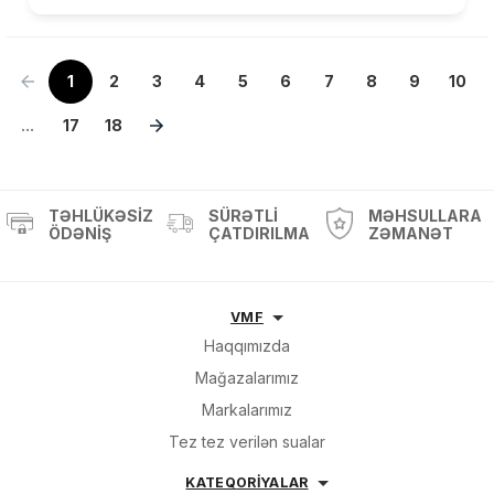
1
2
3
4
5
6
7
8
9
10
...
17
18
TƏHLÜKƏSIZ
SÜRƏTLI
MƏHSULLARA
ÖDƏNIŞ
ÇATDIRILMA
ZƏMANƏT
VMF
Haqqımızda
Mağazalarımız
Markalarımız
Tez tez verilən sualar
KATEQORİYALAR