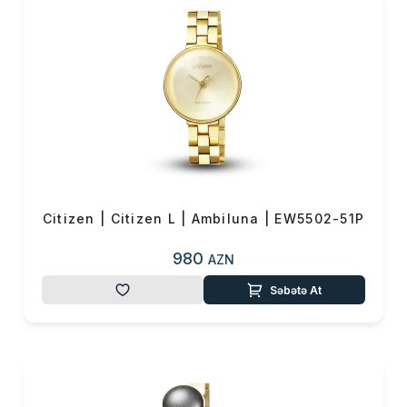
və GPS texnologiyalı modellər
özlərini dünyanın müxtəlif
yerlərində yerləşən atom
saatlarına sinxronlaşdıraraq
saniyə sapmaları olmadan
mükəmməl vaxt göstərir.
Xüsusilə çox səyahət edənlər
üçün idealdır — saat avtomatik
olaraq müvafiq zaman
zonasına keçir.
Citizen | Citizen L | Ambiluna | EW5502-51P
🔹 Super Titanium™ –
980
AZN
avanqard material
Səbətə At
Citizen-in başqa bir mühüm
yeniliyi isə özünəməxsus
Super Titanium™
materialıdır.
Bu material adi titandan daha
yüngül, daha davamlı və