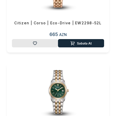
0 ₼
Məhsul toplam
(0)
Endirim
0 ₼
Citizen | Corso | Eco-Drive | EW2298-52L
Çatdırılma
0 ₼
665
AZN
OK
Səbətə At
Yekun məbləğ
0 ₼
Sifarişi rəsmiləşdir
Alış-verişə davam et