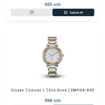
665
AZN
Səbətə At
Citizen | Citizen L | Eco Drive | EM1104-83D
996
AZN