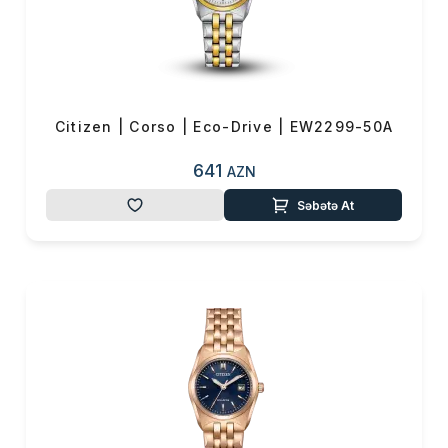
Citizen | Corso | Eco-Drive | EW2299-50A
641
AZN
Səbətə At
Məhsul(lar) səbətə əlavə edildi
Sifarişin detalları