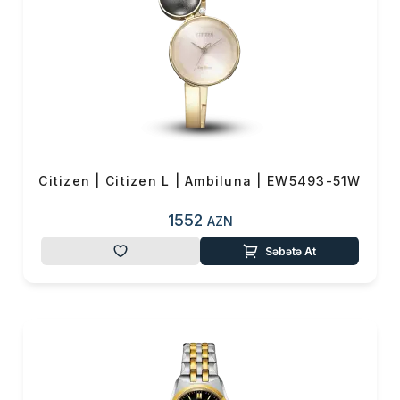
cızılmaya daha çox davamlıdır.
Xüsusi “Duratect" örtüyü
sayəsində saat illərlə yeni kimi
görünür.
Citizen | Citizen L | Ambiluna | EW5493-51W
1552
AZN
Səbətə At