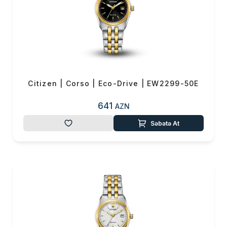
Citizen | Corso | Eco-Drive | EW2299-50E
641
AZN
Səbətə At