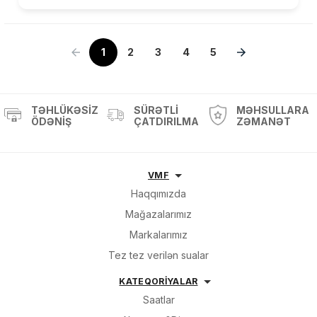
1
2
3
4
5
TƏHLÜKƏSIZ
SÜRƏTLI
MƏHSULLARA
ÖDƏNIŞ
ÇATDIRILMA
ZƏMANƏT
VMF
Haqqımızda
Mağazalarımız
Markalarımız
Tez tez verilən sualar
KATEQORİYALAR
Saatlar