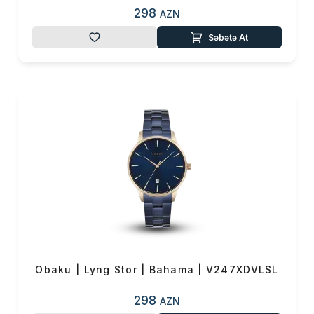
298
AZN
Səbətə At
Obaku | Lyng Stor | Bahama | V247XDVLSL
298
AZN