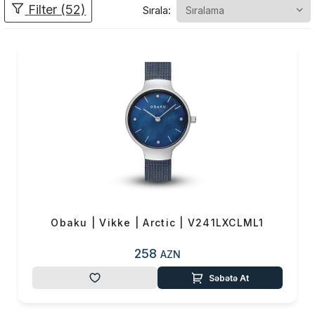
Filter (52)
Sırala:
məsafədə yaranan ənənələri
qarışdırmaq çətin görünə bilər,
lakin peşəkar dizaynerlər
sayəsində Obaku Nordic və
Asiya dizayn deyimlərinin
qovuşduğu dizaynlar yaratdı.
Bütün Obaku saatları
zamansızdır və zamanın
sınağına dözəcək. Obaku
dəbdəbəli materialları və unikal
dizaynları sərfəli qiymətlərlə
birləşdirir.
Obaku | Vikke | Arctic | V241LXCLML1
258
AZN
Səbətə At