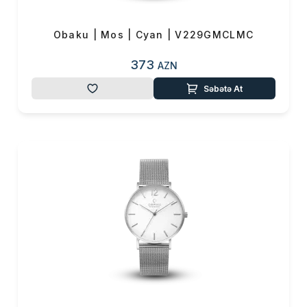
Obaku | Mos | Cyan | V229GMCLMC
373
AZN
Səbətə At