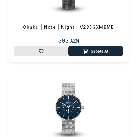
0 ₼
Məhsul toplam
(0)
Endirim
0 ₼
Çatdırılma
0 ₼
Obaku | Note | Night | V285GXMBMB
393
AZN
OK
Yekun məbləğ
0 ₼
Səbətə At
Sifarişi rəsmiləşdir
Alış-verişə davam et