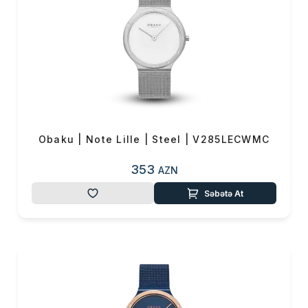
Obaku | Note Lille | Steel | V285LECWMC
353
AZN
Səbətə At