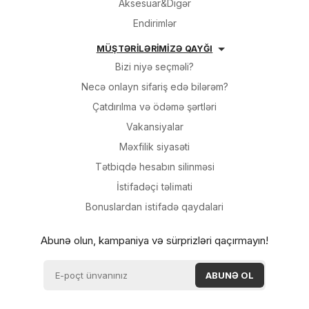
Aksesuar&Digər
Endirimlər
MÜŞTƏRİLƏRİMİZƏ QAYĞI
Bizi niyə seçməli?
Necə onlayn sifariş edə bilərəm?
Çatdırılma və ödəmə şərtləri
Vakansiyalar
Məxfilik siyasəti
Tətbiqdə hesabın silinməsi
İsti̇fadəçi̇ təli̇mati
Bonuslardan i̇sti̇fadə qaydalari
Abunə olun, kampaniya və sürprizləri qaçırmayın!