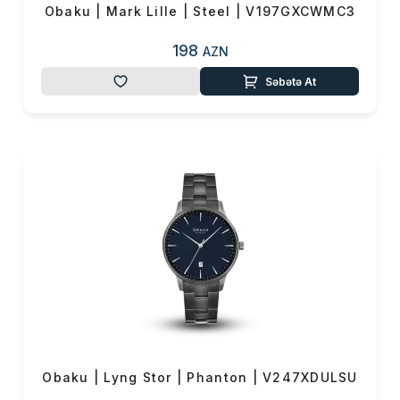
Obaku | Mark Lille | Steel | V197GXCWMC3
198
AZN
Səbətə At
Obaku | Lyng Stor | Phanton | V247XDULSU