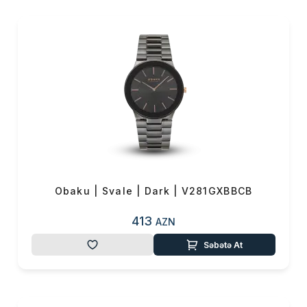
Obaku | Svale | Dark | V281GXBBCB
413
AZN
Səbətə At