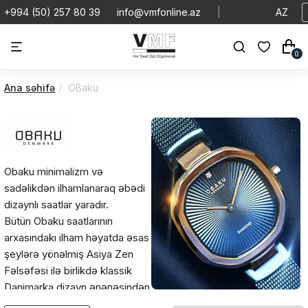
+994 (50) 257 80 39
info@vmfonline.az
|
AZ
0
Ana səhifə
OBaku
Obaku minimalizm və
sadəlikdən ilhamlanaraq əbədi
dizaynlı saatlar yaradır.
Bütün Obaku saatlarının
arxasındakı ilham həyatda əsas
şeylərə yönəlmiş Asiya Zen
Fəlsəfəsi ilə birlikdə klassik
Danimarka dizayn ənənəsindən
gəlir. Minlərlə kilometr