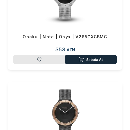
Obaku | Note | Onyx | V285GXCBMC
353
AZN
Səbətə At
Məhsul(lar) səbətə əlavə edildi
Sifarişin detalları