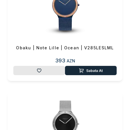
Obaku | Note Lille | Ocean | V285LESLML
393
AZN
Səbətə At