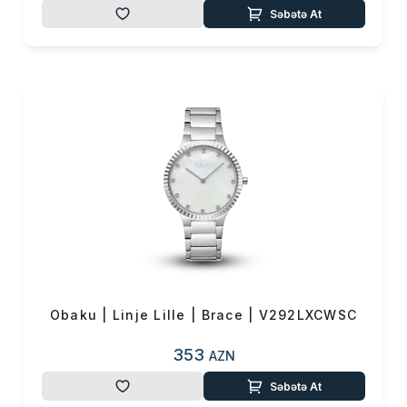
Səbətə At
Obaku | Linje Lille | Brace | V292LXCWSC
353
AZN
Səbətə At