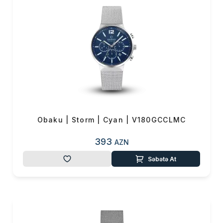
Obaku | Storm | Cyan | V180GCCLMC
393
AZN
Səbətə At