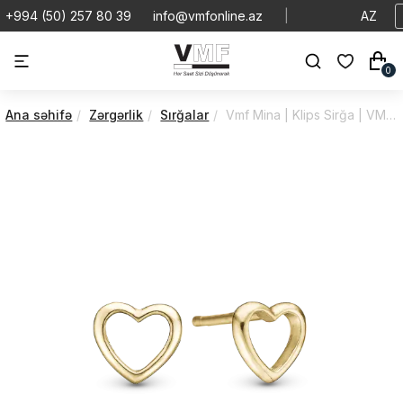
+994 (50) 257 80 39
info@vmfonline.az
|
AZ
0
Ana səhifə
Zərgərlik
Sırğalar
Vmf Mina | Klips Sirğa | VMSD/671-G108