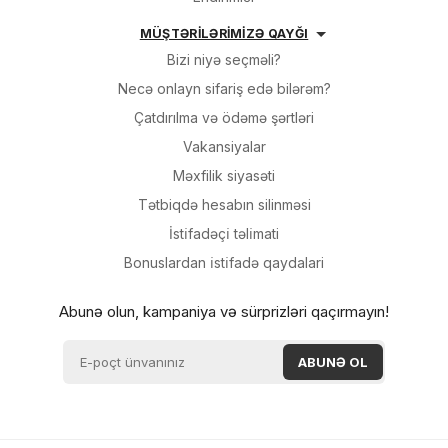
MÜŞTƏRİLƏRİMİZƏ QAYĞI
Bizi niyə seçməli?
Necə onlayn sifariş edə bilərəm?
Çatdırılma və ödəmə şərtləri
Vakansiyalar
Məxfilik siyasəti
Tətbiqdə hesabın silinməsi
İsti̇fadəçi̇ təli̇mati
Bonuslardan i̇sti̇fadə qaydalari
Abunə olun, kampaniya və sürprizləri qaçırmayın!