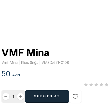
VMF Mina
Vmf Mina | Klips Sirğa | VMSD/671-G108
50
AZN
SƏBƏTƏ AT
.