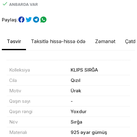
ANBARDA VAR
Paylaş:
Təsvir
Taksitlə hissə-hissə ödə
Zəmanət
Çatdı
Kolleksiya
KLIPS SIRĞA
Məhsul(lar) səbətə əlavə edildi
Cila
Qızıl
Motiv
Ürək
Qaşın sayı
-
Sifarişin detalları
Qaşın rəngi
Yoxdur
Növ
Sırğa
0 ₼
Məhsul toplam
(0)
Materialı
925 əyar gümüş