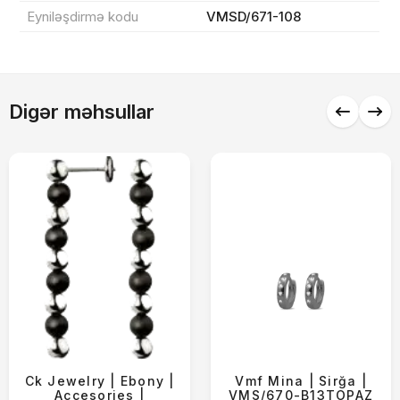
Endirim
0 ₼
Eyniləşdirmə kodu
VMSD/671-108
Çatdırılma
0 ₼
Digər məhsullar
Yekun məbləğ
OK
0 ₼
Sifarişi rəsmiləşdir
Alış-verişə davam et
Ck Jewelry | Ebony |
Vmf Mina | Sirğa |
Accesories |
VMS/670-B13TOPAZ