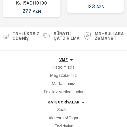
KJ15AE110100
123
AZN
277
AZN
TƏHLÜKƏSIZ
SÜRƏTLI
MƏHSULLARA
ÖDƏNIŞ
ÇATDIRILMA
ZƏMANƏT
VMF
Haqqımızda
Mağazalarımız
Markalarımız
Tez tez verilən sualar
KATEQORİYALAR
Saatlar
Aksesuar&Digər
Endirimlər