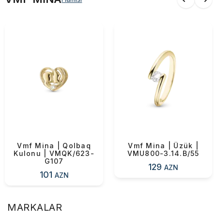
Vmf Mina | Qolbaq
Vmf Mina | Üzük |
Kulonu | VMQK/623-
VMU800-3.14.B/55
G107
129
AZN
101
AZN
MARKALAR