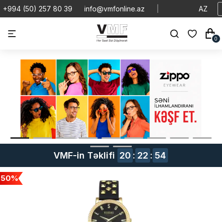
+994 (50) 257 80 39
info@vmfonline.az
|
AZ
0
VMF-in Təklifi
20
:
22
:
53
50%