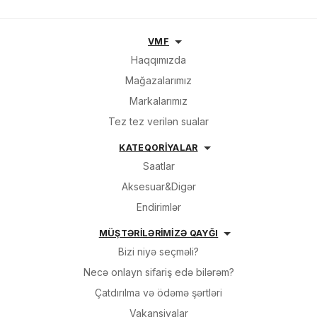
VMF
Haqqımızda
Mağazalarımız
Markalarımız
Tez tez verilən sualar
KATEQORİYALAR
Saatlar
Aksesuar&Digər
Endirimlər
MÜŞTƏRİLƏRİMİZƏ QAYĞI
Bizi niyə seçməli?
Necə onlayn sifariş edə bilərəm?
Çatdırılma və ödəmə şərtləri
Vakansiyalar