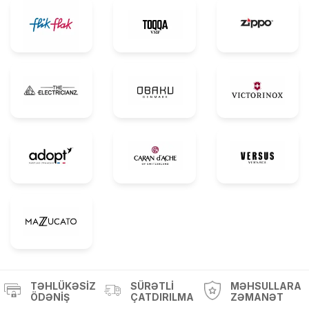
TƏHLÜKƏSIZ
SÜRƏTLI
MƏHSULLARA
ÖDƏNIŞ
ÇATDIRILMA
ZƏMANƏT