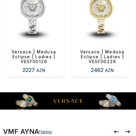
Çatdırılma
0 ₼
OK
Yekun məbləğ
0 ₼
Sifarişi rəsmiləşdir
Versace | Medusa
Versace | Medusa
Eclipse | Ladies |
Eclipse | Ladies |
Alış-verişə davam et
VE5F00126
VE5F00226
2227
2462
AZN
AZN
VMF AYNA
Hamısı