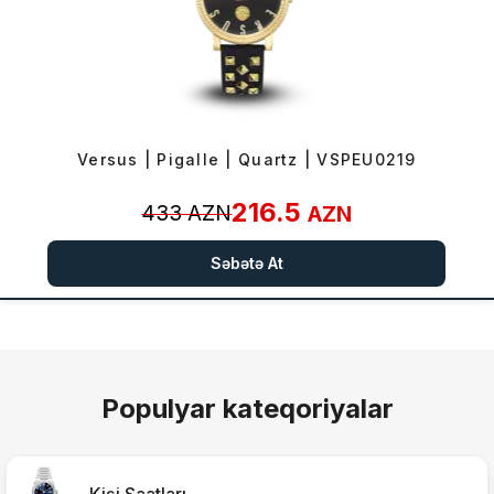
Versus | Pigalle | Quartz | VSPEU0219
216.5
433
AZN
AZN
Səbətə At
Populyar kateqoriyalar