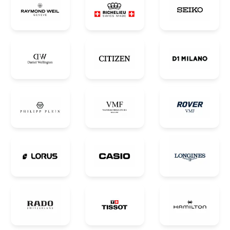
0 ₼
Məhsul toplam
(0)
Endirim
0 ₼
Çatdırılma
0 ₼
OK
Yekun məbləğ
0 ₼
Sifarişi rəsmiləşdir
Alış-verişə davam et