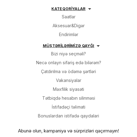
KATEQORİYALAR
Saatlar
Aksesuar&Digər
Endirimlər
MÜŞTƏRİLƏRİMİZƏ QAYĞI
Bizi niyə seçməli?
Necə onlayn sifariş edə bilərəm?
Çatdırılma və ödəmə şərtləri
Vakansiyalar
Məxfilik siyasəti
Tətbiqdə hesabın silinməsi
İsti̇fadəçi̇ təli̇mati
Bonuslardan i̇sti̇fadə qaydalari
Abunə olun, kampaniya və sürprizləri qaçırmayın!