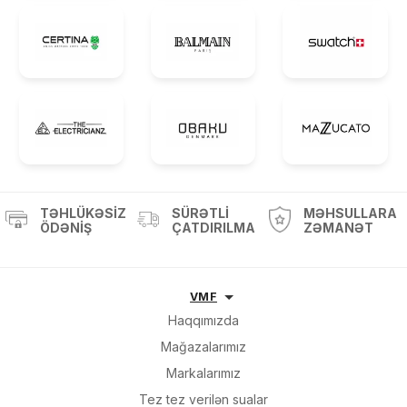
TƏHLÜKƏSIZ
SÜRƏTLI
MƏHSULLARA
ÖDƏNIŞ
ÇATDIRILMA
ZƏMANƏT
VMF
Haqqımızda
Mağazalarımız
Markalarımız
Tez tez verilən sualar