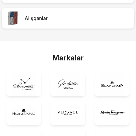
Alışqanlar
Markalar
Məhsul(lar) səbətə əlavə edildi
Sifarişin detalları