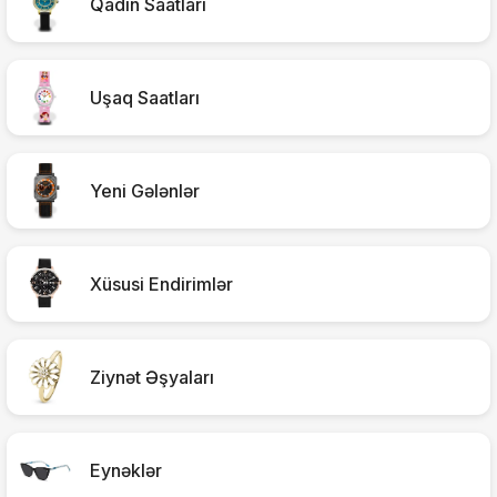
Qadın Saatları
Uşaq Saatları
Yeni Gələnlər
Xüsusi Endirimlər
Ziynət Əşyaları
Eynəklər