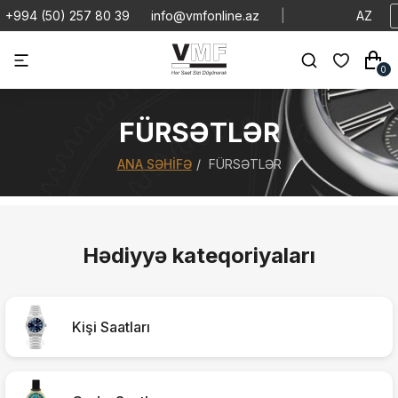
+994 (50) 257 80 39
info@vmfonline.az
|
AZ
0
FÜRSƏTLƏR
ANA SƏHIFƏ
FÜRSƏTLƏR
Hədiyyə kateqoriyaları
Kişi Saatları