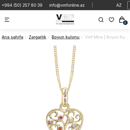
+994 (50) 257 80 39
info@vmfonline.az
|
AZ
0
Ana səhifə
Zərgərlik
Boyun kulonu
Vmf Mina | Boyun Kulonu | VMBK/680-G111