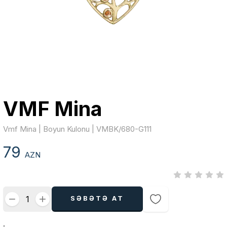
VMF Mina
Vmf Mina | Boyun Kulonu | VMBK/680-G111
79
AZN
SƏBƏTƏ AT
.