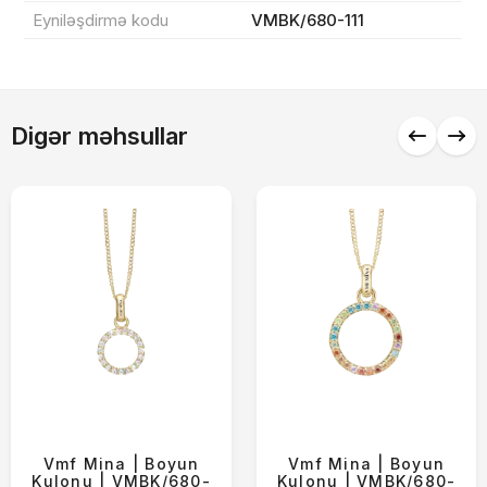
Endirim
0 ₼
Eyniləşdirmə kodu
VMBK/680-111
Çatdırılma
0 ₼
Digər məhsullar
Yekun məbləğ
OK
0 ₼
Sifarişi rəsmiləşdir
Alış-verişə davam et
Vmf Mina | Boyun
Vmf Mina | Boyun
Kulonu | VMBK/680-
Kulonu | VMBK/680-