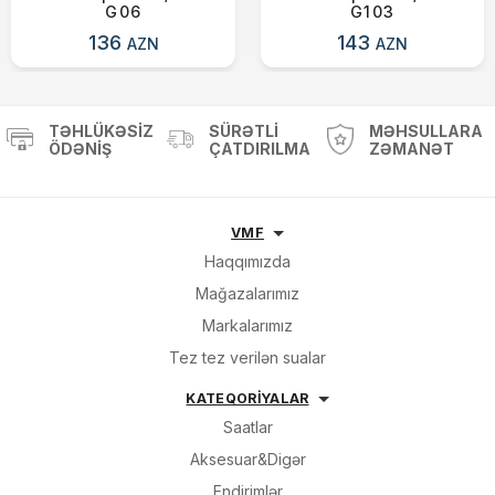
G06
G103
136
143
AZN
AZN
TƏHLÜKƏSIZ
SÜRƏTLI
MƏHSULLARA
ÖDƏNIŞ
ÇATDIRILMA
ZƏMANƏT
VMF
Haqqımızda
Mağazalarımız
Markalarımız
Tez tez verilən sualar
KATEQORİYALAR
Saatlar
Aksesuar&Digər
Endirimlər