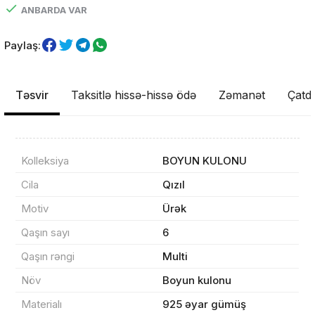
ANBARDA VAR
Paylaş:
Təsvir
Taksitlə hissə-hissə ödə
Zəmanət
Çatdı
Kolleksiya
BOYUN KULONU
Məhsul(lar) səbətə əlavə edildi
Cila
Qızıl
Motiv
Ürək
Qaşın sayı
6
Sifarişin detalları
Qaşın rəngi
Multi
Növ
Boyun kulonu
0 ₼
Məhsul toplam
(0)
Materialı
925 əyar gümüş