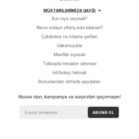
MÜŞTƏRİLƏRİMİZƏ QAYĞI
Bizi niyə seçməli?
Necə onlayn sifariş edə bilərəm?
Çatdırılma və ödəmə şərtləri
Vakansiyalar
Məxfilik siyasəti
Tətbiqdə hesabın silinməsi
İsti̇fadəçi̇ təli̇mati
Bonuslardan i̇sti̇fadə qaydalari
Abunə olun, kampaniya və sürprizləri qaçırmayın!