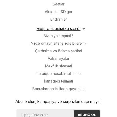
Saatlar
Aksesuar&Digər
Endirimlər
MÜŞTƏRİLƏRİMİZƏ QAYĞI
Bizi niyə seçməli?
Necə onlayn sifariş edə bilərəm?
Çatdırılma və ödəmə şərtləri
Vakansiyalar
Məxfilik siyasəti
Tətbiqdə hesabın silinməsi
İsti̇fadəçi̇ təli̇mati
Bonuslardan i̇sti̇fadə qaydalari
Abunə olun, kampaniya və sürprizləri qaçırmayın!