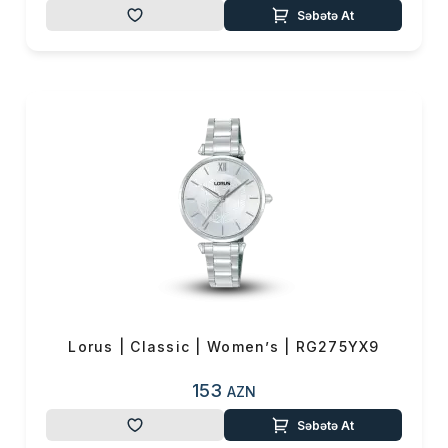
Səbətə At
Lorus | Classic | Women’s | RG275YX9
153
AZN
Səbətə At