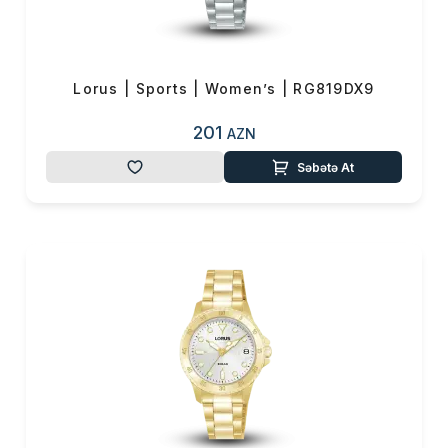
0 ₼
Məhsul toplam
(0)
Endirim
0 ₼
Lorus | Sports | Women’s | RG819DX9
Çatdırılma
0 ₼
201
AZN
OK
Səbətə At
Yekun məbləğ
0 ₼
Sifarişi rəsmiləşdir
Alış-verişə davam et