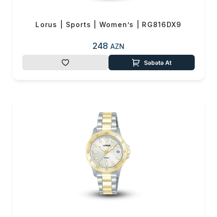
Lorus | Sports | Women’s | RG816DX9
248
AZN
Səbətə At