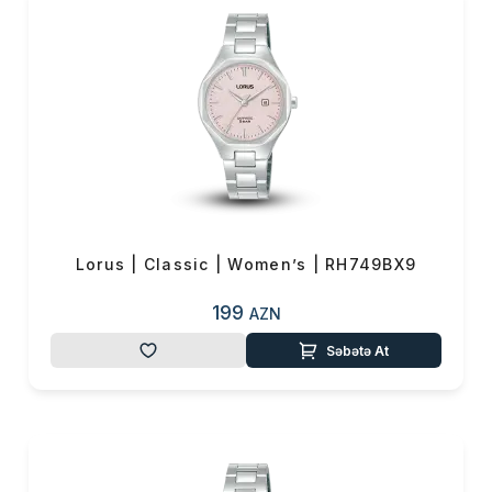
gümüşü və qızılın parlaqlığını
təmin edən və bir qlamur
görünüşünü canlandıran bütün
növ Lorus
saatlarını
www.vmf.az
saytından
online
sifariş
edə bilərsiniz.
Lorus | Classic | Women’s | RH749BX9
199
AZN
Səbətə At