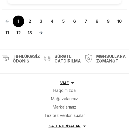
1
2
3
4
5
6
7
8
9
10
11
12
13
TƏHLÜKƏSIZ
SÜRƏTLI
MƏHSULLARA
ÖDƏNIŞ
ÇATDIRILMA
ZƏMANƏT
VMF
Haqqımızda
Mağazalarımız
Markalarımız
Tez tez verilən sualar
KATEQORİYALAR