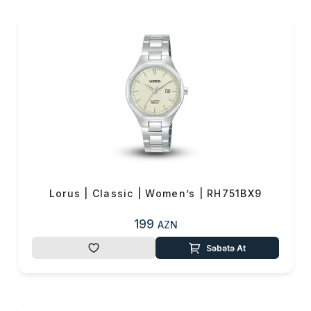
daxilində baş verən holografik
yeniliklərdən istifadə
edərək
bütün
dünyada
davamlılığı
və
etibarlılığı
ilə
tanınmaqdadır.
Müxtəlif
üslublarda
kişi
,
qadın
,
uşaqlar
üçün
əlverişli və cəlbedici
kolleksiyaları əhatə
edən
Lorus
markasında
rəqəmsal, analog saatları,
Lorus | Classic | Women’s | RH751BX9
uşaqların vaxtı öyrənmələrinə
kömək etmək üçün rəgəmləri
199
AZN
asan oxunulası saatlar, parlaq
Səbətə At
metal qolbaq və kişilər üçün
dizaynı əks etdirən bir sıra
idman xronograflı saatları,
qadınlar üçün isə narıncı,