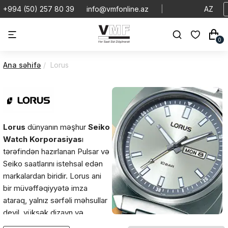
+994 (50) 257 80 39
info@vmfonline.az
|
AZ
0
Ana səhifə
Lorus
Lorus
dünyanın məşhur
Seiko
Watch Korporasiyas
ı
tərəfindən hazırlanan Pulsar və
Seiko saatlarını istehsal edən
markalardan biridir. Lorus ani
bir müvəffəqiyyətə imza
ataraq, yalnız sərfəli məhsullar
deyil, yüksək dizayn və
texnologiya keyfiyyətləri olan