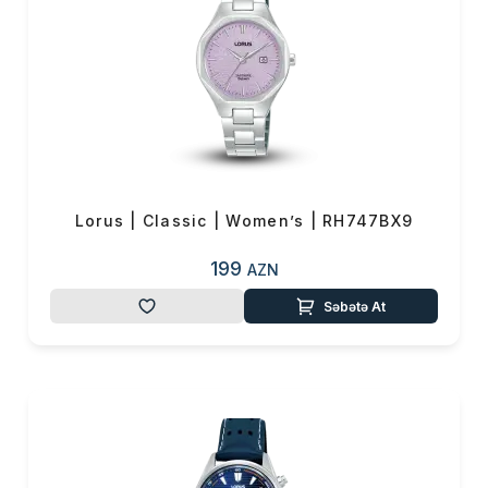
Lorus | Classic | Women’s | RH747BX9
199
AZN
Səbətə At