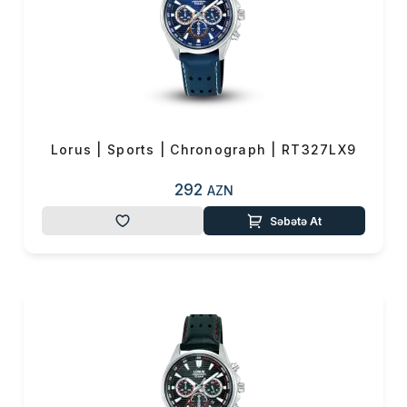
Lorus | Sports | Chronograph | RT327LX9
292
AZN
Səbətə At