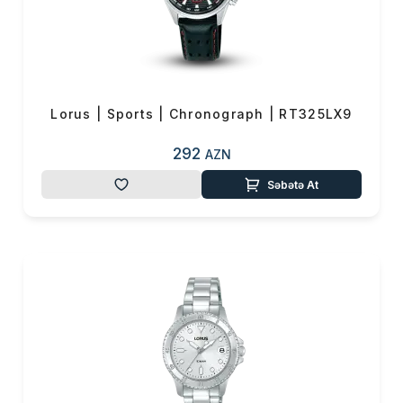
Lorus | Sports | Chronograph | RT325LX9
292
AZN
Səbətə At
Məhsul(lar) səbətə əlavə edildi
Sifarişin detalları