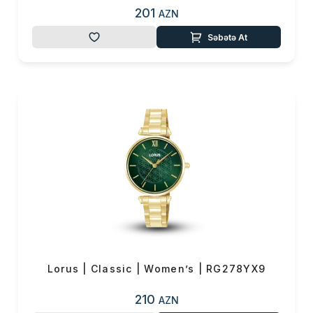
201
AZN
Səbətə At
Lorus | Classic | Women’s | RG278YX9
210
AZN