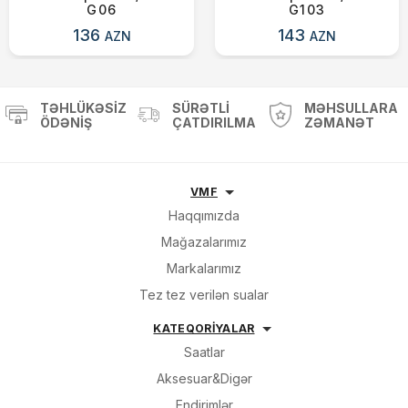
G06
G103
136
143
AZN
AZN
TƏHLÜKƏSIZ
SÜRƏTLI
MƏHSULLARA
ÖDƏNIŞ
ÇATDIRILMA
ZƏMANƏT
VMF
Haqqımızda
Mağazalarımız
Markalarımız
Tez tez verilən sualar
KATEQORİYALAR
Saatlar
Aksesuar&Digər
Endirimlər