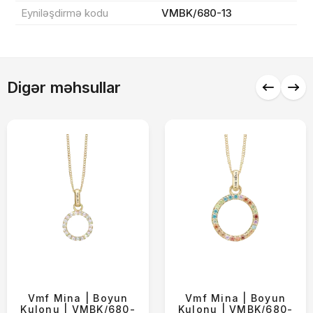
Endirim
0 ₼
Eyniləşdirmə kodu
VMBK/680-13
Çatdırılma
0 ₼
Digər məhsullar
Yekun məbləğ
OK
0 ₼
Sifarişi rəsmiləşdir
Alış-verişə davam et
Vmf Mina | Boyun
Vmf Mina | Boyun
Kulonu | VMBK/680-
Kulonu | VMBK/680-