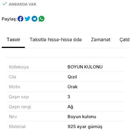
ANBARDA VAR
Paylaş:
Təsvir
Taksitlə hissə-hissə ödə
Zəmanət
Çatdı
Kolleksiya
BOYUN KULONU
Məhsul(lar) səbətə əlavə edildi
Cila
Qızıl
Motiv
Ürək
Qaşın sayı
3
Sifarişin detalları
Qaşın rəngi
Ağ
Növ
Boyun kulonu
0 ₼
Məhsul toplam
(0)
Materialı
925 əyar gümüş