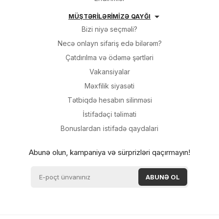
MÜŞTƏRİLƏRİMİZƏ QAYĞI
Bizi niyə seçməli?
Necə onlayn sifariş edə bilərəm?
Çatdırılma və ödəmə şərtləri
Vakansiyalar
Məxfilik siyasəti
Tətbiqdə hesabın silinməsi
İsti̇fadəçi̇ təli̇mati
Bonuslardan i̇sti̇fadə qaydalari
Abunə olun, kampaniya və sürprizləri qaçırmayın!