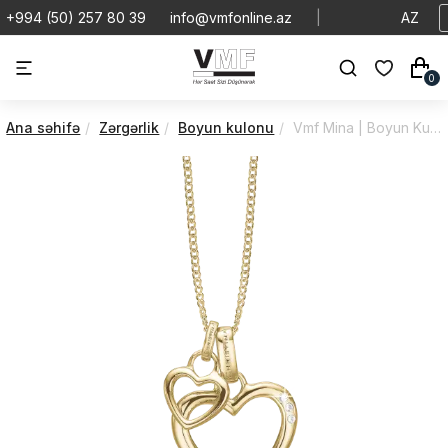
+994 (50) 257 80 39
info@vmfonline.az
|
AZ
0
Ana səhifə
Zərgərlik
Boyun kulonu
Vmf Mina | Boyun Kulonu | VMBK/680-G13