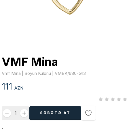
VMF Mina
Vmf Mina | Boyun Kulonu | VMBK/680-G13
111
AZN
SƏBƏTƏ AT
.