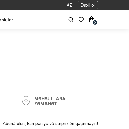
AZ
Daxil ol
alələr
0
MƏHSULLARA
ZƏMANƏT
Abunə olun, kampaniya və sürprizləri qaçırmayın!