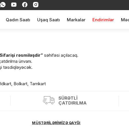
Qadın Saatı
Uşaq Saatı
Markalar
Endirimlər
Məq
Sifarişi rəsmiləşdir”
səhifəsi açılacaq.
atdırılma ünvanı.
şi təsdiqləyəcək.
ul(lar) səbətə əlavə edildi
ldkart, Bolkart, Tamkart
SÜRƏTLI
ÇATDIRILMA
arişin detalları
MÜŞTƏRİLƏRİMİZƏ QAYĞI