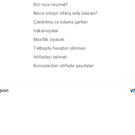
sul toplam
(0)
Bizi niyə seçməli?
Necə onlayn sifariş edə bilərəm?
irim
Çatdırılma və ödəmə şərtləri
dırılma
Vakansiyalar
Məxfilik siyasəti
OK
Tətbiqdə hesabın silinməsi
n məbləğ
İsti̇fadəçi̇ təli̇mati
Bonuslardan i̇sti̇fadə qaydalari
Sifarişi rəsmiləşdir
Alış-verişə davam et
pion