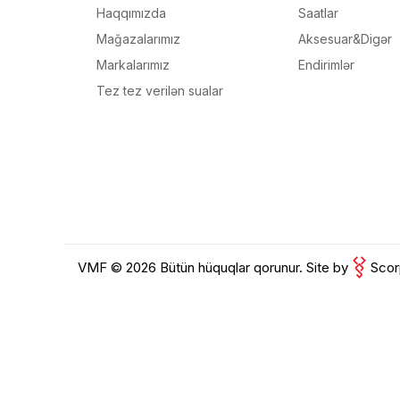
Məh
Haqqımızda
Saatlar
Mağazalarımız
Aksesuar&Digər
End
Markalarımız
Endirimlər
Çat
Tez tez verilən sualar
Yeku
VMF © 2026 Bütün hüquqlar qorunur.
Site by
Scor