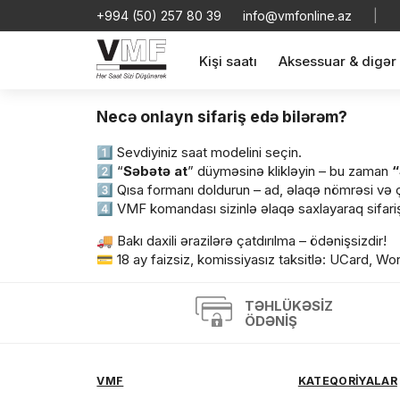
+994 (50) 257 80 39
info@vmfonline.az
|
Kişi saatı
Aksessuar & digər
Necə onlayn sifariş edə bilərəm?
1️⃣ Sevdiyiniz saat modelini seçin.
2️⃣ “
Səbətə at
” düyməsinə klikləyin – bu zaman
“
3️⃣ Qısa formanı doldurun – ad, əlaqə nömrəsi və ç
4️⃣ VMF komandası sizinlə əlaqə saxlayaraq sifari
🚚 Bakı daxili ərazilərə çatdırılma – ödənişsizdir!
Məhs
💳 18 ay faizsiz, komissiyasız taksitlə: UCard, Wor
TƏHLÜKƏSIZ
ÖDƏNIŞ
Sif
VMF
KATEQORİYALAR