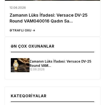
12.06.2026
Zamanın Lüks İfadəsi: Versace DV-25
Round VAM040016 Qadın Sa...
ƏTRAFLI OXU →
ƏN ÇOX OXUNANLAR
Zamanın Lüks İfadəsi: Versace DV-25
Round VAM...
Məhsul(lar) səbətə əlavə edildi
12.06.2026
Sifarişin detalları
KATEQORIYALAR