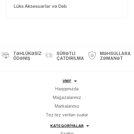
0 ₼
Məhsul toplam
(0)
Lüks Aksesuarlar və Dəb
Endirim
0 ₼
Çatdırılma
0 ₼
OK
Yekun məbləğ
0 ₼
TƏHLÜKƏSIZ
SÜRƏTLI
MƏHSULLARA
ÖDƏNIŞ
ÇATDIRILMA
ZƏMANƏT
Sifarişi rəsmiləşdir
VMF
Alış-verişə davam et
Haqqımızda
Mağazalarımız
Markalarımız
Tez tez verilən sualar
KATEQORİYALAR
Saatlar