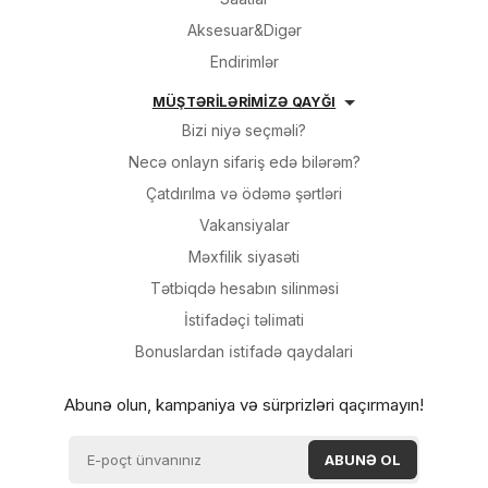
Aksesuar&Digər
Endirimlər
MÜŞTƏRİLƏRİMİZƏ QAYĞI
Bizi niyə seçməli?
Necə onlayn sifariş edə bilərəm?
Çatdırılma və ödəmə şərtləri
Vakansiyalar
Məxfilik siyasəti
Tətbiqdə hesabın silinməsi
İsti̇fadəçi̇ təli̇mati
Bonuslardan i̇sti̇fadə qaydalari
Abunə olun, kampaniya və sürprizləri qaçırmayın!