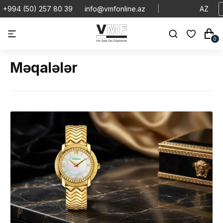
+994 (50) 257 80 39
info@vmfonline.az
|
AZ
0
Məqalələr