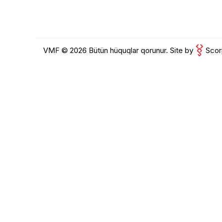
Məh
End
Çat
VMF © 2026 Bütün hüquqlar qorunur.
Site by
Scor
Yeku