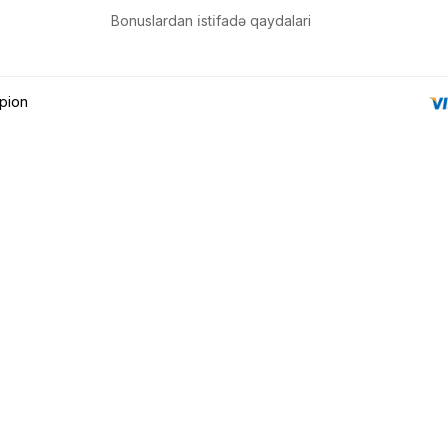
sul toplam
(0)
Bonuslardan i̇sti̇fadə qaydalari
irim
dırılma
pion
OK
n məbləğ
Sifarişi rəsmiləşdir
Alış-verişə davam et