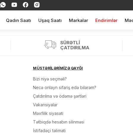
Qadın Saatı
Uşaq Saatı
Markalar
Endirimlər
Məq
SÜRƏTLI
ÇATDIRILMA
MÜŞTƏRİLƏRİMİZƏ QAYĞI
Bizi niyə seçməli?
ul(lar) səbətə əlavə edildi
Necə onlayn sifariş edə bilərəm?
Çatdırılma və ödəmə şərtləri
Vakansiyalar
Məxfilik siyasəti
arişin detalları
Tətbiqdə hesabın silinməsi
İsti̇fadəçi̇ təli̇mati