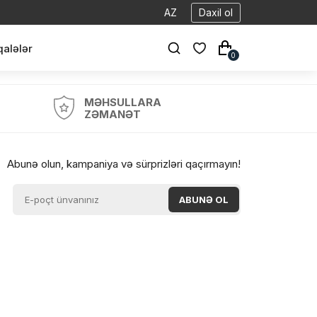
AZ
Daxil ol
alələr
0
MƏHSULLARA
ZƏMANƏT
Abunə olun, kampaniya və sürprizləri qaçırmayın!