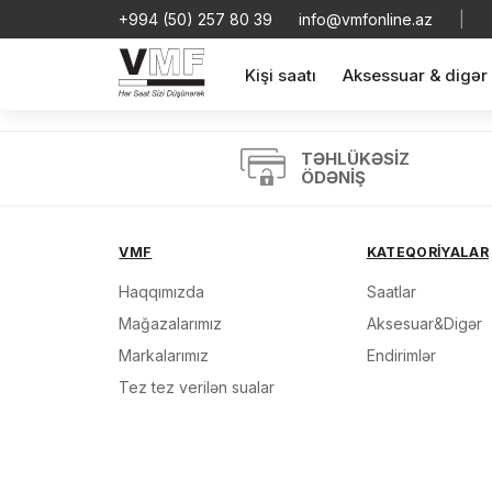
+994 (50) 257 80 39
info@vmfonline.az
|
Kişi saatı
Aksessuar & digər
TƏHLÜKƏSIZ
ÖDƏNIŞ
VMF
KATEQORİYALAR
Haqqımızda
Saatlar
Məhs
Mağazalarımız
Aksesuar&Digər
Markalarımız
Endirimlər
Tez tez verilən sualar
Sif