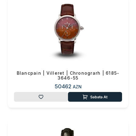
Blancpain | Villeret | Chronograrh | 6185-
3646-55
50462
AZN
Səbətə At