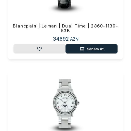
Blancpain | Leman | Dual Time | 2860-1130-
53B
34692
AZN
Səbətə At