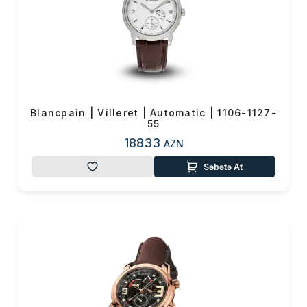
Blancpain | Villeret | Automatic | 1106-1127-
55
18833
AZN
Səbətə At
Məhsul(lar) səbətə əlavə edildi
Sifarişin detalları
0 ₼