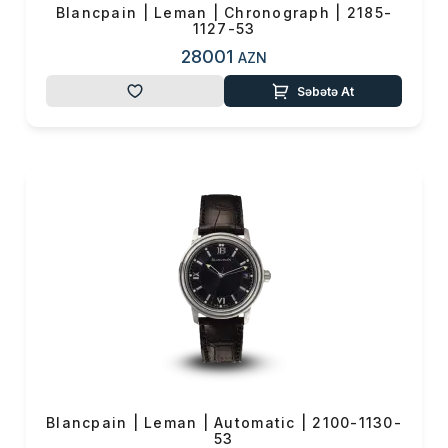
Blancpain | Leman | Chronograph | 2185-
1127-53
28001
AZN
Səbətə At
Blancpain | Leman | Automatic | 2100-1130-
53