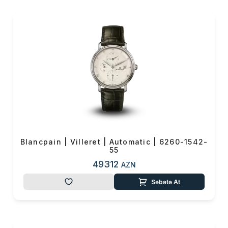
Blancpain | Villeret | Automatic | 6260-1542-
55
49312
AZN
Səbətə At