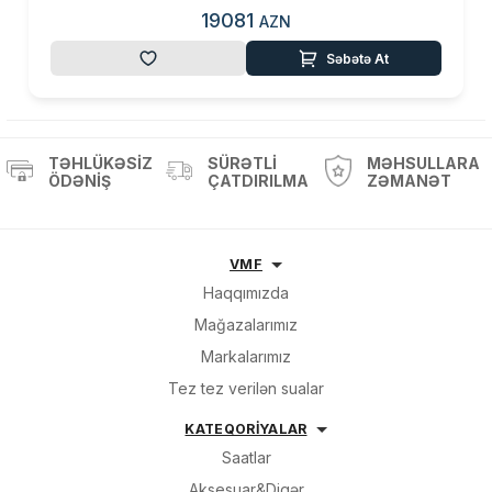
19081
AZN
Səbətə At
TƏHLÜKƏSIZ
SÜRƏTLI
MƏHSULLARA
ÖDƏNIŞ
ÇATDIRILMA
ZƏMANƏT
VMF
Haqqımızda
Mağazalarımız
Markalarımız
Tez tez verilən sualar
KATEQORİYALAR
Saatlar
Aksesuar&Digər