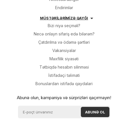
Endirimlər
MÜŞTƏRİLƏRİMİZƏ QAYĞI
Bizi niyə seçməli?
Necə onlayn sifariş edə bilərəm?
Çatdırılma və ödəmə şərtləri
Vakansiyalar
Məxfilik siyasəti
Tətbiqdə hesabın silinməsi
İsti̇fadəçi̇ təli̇mati
Bonuslardan i̇sti̇fadə qaydalari
Abunə olun, kampaniya və sürprizləri qaçırmayın!