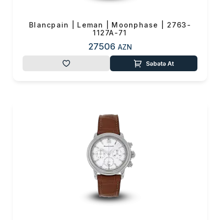
Blancpain | Leman | Moonphase | 2763-
1127A-71
27506
AZN
Səbətə At