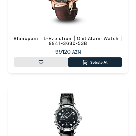
Məhsul toplam
(0)
Endirim
0 ₼
Çatdırılma
0 ₼
Blancpain | L-Evolution | Gmt Alarm Watch |
OK
8841-3630-53B
Yekun məbləğ
0 ₼
99120
AZN
Sifarişi rəsmiləşdir
Səbətə At
Alış-verişə davam et