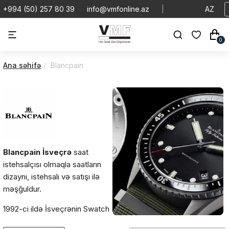
+994 (50) 257 80 39
info@vmfonline.az
|
AZ
0
Ana səhifə
Blancpain
Blancpain
İsveçrə
saat
istehsalçısı olmaqla saatların
dizaynı, istehsalı və satışı ilə
məşğuldur.
1992-ci ildə İsveçrənin Swatch
Group korporasiyasına daxil