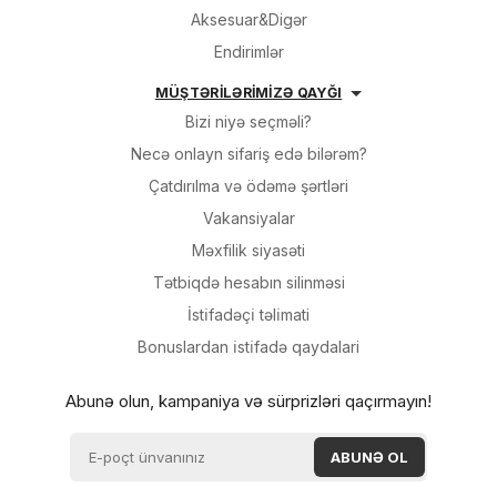
Aksesuar&Digər
Endirimlər
MÜŞTƏRİLƏRİMİZƏ QAYĞI
Bizi niyə seçməli?
Necə onlayn sifariş edə bilərəm?
Çatdırılma və ödəmə şərtləri
Vakansiyalar
Məxfilik siyasəti
Tətbiqdə hesabın silinməsi
İsti̇fadəçi̇ təli̇mati
Bonuslardan i̇sti̇fadə qaydalari
Abunə olun, kampaniya və sürprizləri qaçırmayın!