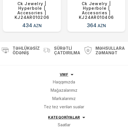
Ck Jewelry |
Ck Jewelry |
Hyperbole |
Hyperbole |
Accesories |
Accesories |
KJ24AR010206
KJ24AR010406
434
364
AZN
AZN
TƏHLÜKƏSIZ
SÜRƏTLI
MƏHSULLARA
ÖDƏNIŞ
ÇATDIRILMA
ZƏMANƏT
VMF
Haqqımızda
Mağazalarımız
Markalarımız
Tez tez verilən sualar
KATEQORİYALAR
Saatlar