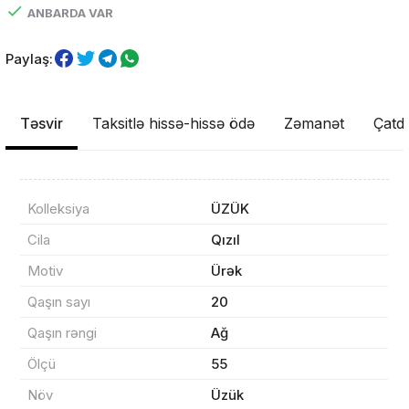
ANBARDA VAR
Paylaş:
Təsvir
Taksitlə hissə-hissə ödə
Zəmanət
Çatdı
Kolleksiya
ÜZÜK
Cila
Qızıl
Məhsul(lar) səbətə əlavə edildi
Motiv
Ürək
Qaşın sayı
20
Qaşın rəngi
Ağ
Sifarişin detalları
Ölçü
55
Növ
Üzük
0 ₼
Məhsul toplam
(0)