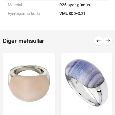
Materialı
925 əyar gümüş
Endirim
0 ₼
Eyniləşdirmə kodu
VMU800-3.21
Çatdırılma
0 ₼
Yekun məbləğ
OK
Digər məhsullar
0 ₼
Sifarişi rəsmiləşdir
Alış-verişə davam et