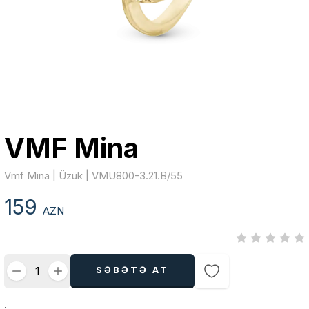
VMF Mina
Vmf Mina | Üzük | VMU800-3.21.B/55
159
AZN
SƏBƏTƏ AT
.