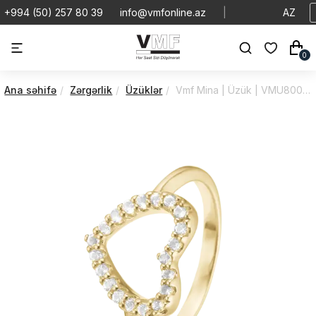
+994 (50) 257 80 39
info@vmfonline.az
|
AZ
0
Ana səhifə
Zərgərlik
Üzüklər
Vmf Mina | Üzük | VMU800-3.21.B/55