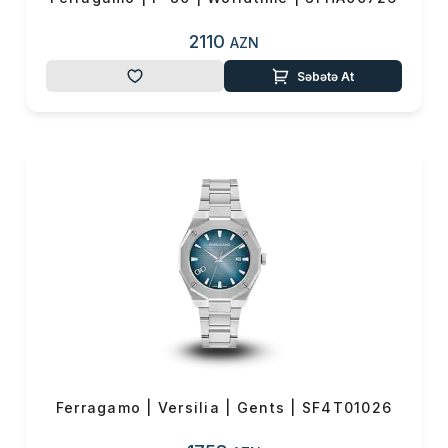
2110
AZN
Səbətə At
Məhsul(lar) səbətə əlavə edildi
Sifarişin detalları
0 ₼
Məhsul toplam
(0)
Ferragamo | Versilia | Gents | SF4T01026
Endirim
0 ₼