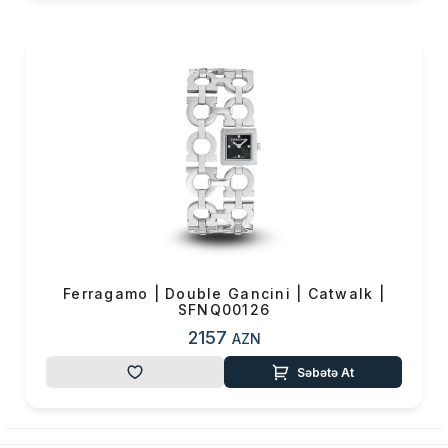
Ferragamo | Double Gancini | Catwalk |
SFNQ00126
2157
AZN
Səbətə At