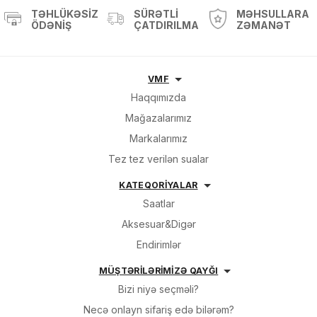
TƏHLÜKƏSIZ
SÜRƏTLI
MƏHSULLARA
ÖDƏNIŞ
ÇATDIRILMA
ZƏMANƏT
VMF
Haqqımızda
Mağazalarımız
Markalarımız
Tez tez verilən sualar
KATEQORİYALAR
Saatlar
Aksesuar&Digər
Endirimlər
MÜŞTƏRİLƏRİMİZƏ QAYĞI
Bizi niyə seçməli?
Necə onlayn sifariş edə bilərəm?