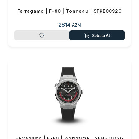
Ferragamo | F-80 | Tonneau | SFKE00926
2814
AZN
Səbətə At
Ferragamo | F-80 | Worldtime | SFHA00726