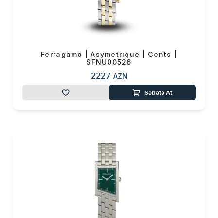
Ferragamo | Asymetrique | Gents |
SFNU00526
2227
AZN
Səbətə At