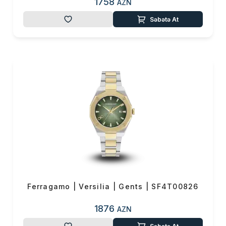
1758
AZN
Çatdırılma
0 ₼
Səbətə At
OK
Yekun məbləğ
0 ₼
Sifarişi rəsmiləşdir
Alış-verişə davam et
Ferragamo | Versilia | Gents | SF4T00826
1876
AZN