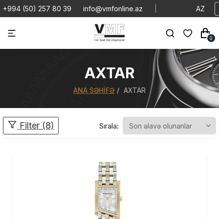
+994 (50) 257 80 39
info@vmfonline.az
|
AZ
0
AXTAR
ANA SƏHIFƏ
AXTAR
Filter (8)
Sırala: