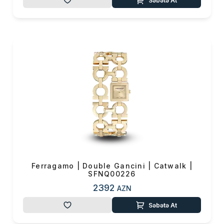
Səbətə At
Ferragamo | Double Gancini | Catwalk |
SFNQ00226
2392
AZN
Səbətə At