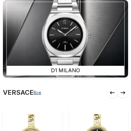
D1 MILANO
Товар(ы) добавлен(ы) в корзину
VERSACE
Все
Детали заказа
0 ₼
Итого товаров
(0)