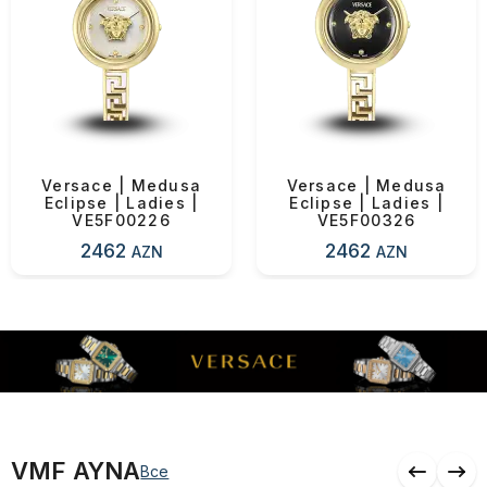
Скидка
0 ₼
Доставка
0 ₼
ОК
Итоговая сумма
0 ₼
Versace | Medusa
Versace | Medusa
Eclipse | Ladies |
Eclipse | Ladies |
Оформить заказ
VE5F00226
VE5F00326
2462
2462
AZN
AZN
Продолжить покупки
VMF AYNA
Все