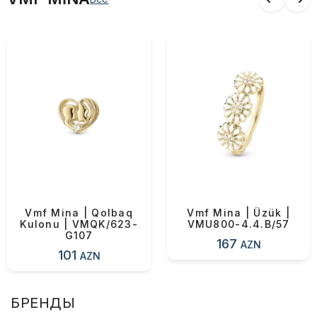
Vmf Mina | Qolbaq
Vmf Mina | Üzük |
Kulonu | VMQK/623-
VMU800-4.4.B/57
G107
167
AZN
101
AZN
БРЕНДЫ