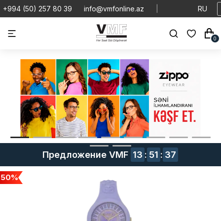
+994 (50) 257 80 39
info@vmfonline.az
|
RU
0
Предложение VMF
13
:
51
:
36
50%