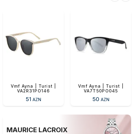
Vmf Ayna | Turi̇st |
Vmf Ayna | Turi̇st |
VA2R31PO146
VA7T50PO045
51
50
AZN
AZN
MAURICE LACROIX