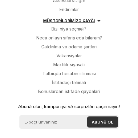
Aksesuar&Digər
Endirimlər
MÜŞTƏRİLƏRİMİZƏ QAYĞI
Bizi niyə seçməli?
Necə onlayn sifariş edə bilərəm?
Çatdırılma və ödəmə şərtləri
Vakansiyalar
Məxfilik siyasəti
Tətbiqdə hesabın silinməsi
İsti̇fadəçi̇ təli̇mati
Bonuslardan i̇sti̇fadə qaydalari
Abunə olun, kampaniya və sürprizləri qaçırmayın!