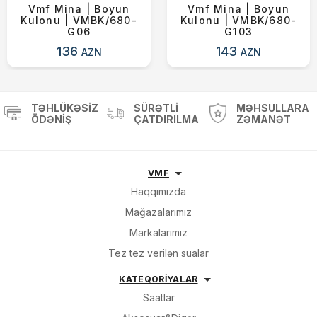
Vmf Mina | Boyun
Vmf Mina | Boyun
Kulonu | VMBK/680-
Kulonu | VMBK/680-
G06
G103
136
143
AZN
AZN
TƏHLÜKƏSIZ
SÜRƏTLI
MƏHSULLARA
ÖDƏNIŞ
ÇATDIRILMA
ZƏMANƏT
VMF
Haqqımızda
Mağazalarımız
Markalarımız
Tez tez verilən sualar
KATEQORİYALAR
Saatlar