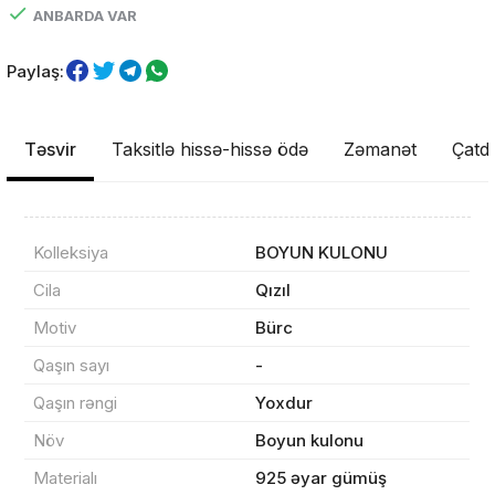
ANBARDA VAR
Paylaş:
Təsvir
Taksitlə hissə-hissə ödə
Zəmanət
Çatdı
Kolleksiya
BOYUN KULONU
Cila
Qızıl
Məhsul(lar) səbətə əlavə edildi
Motiv
Bürc
Qaşın sayı
-
Qaşın rəngi
Yoxdur
Sifarişin detalları
Növ
Boyun kulonu
Materialı
925 əyar gümüş
0 ₼
Məhsul toplam
(0)