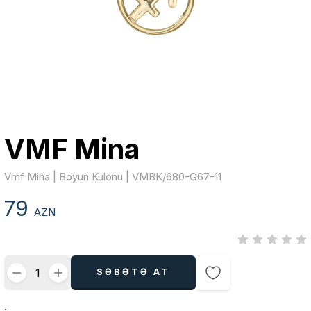
VMF Mina
Vmf Mina | Boyun Kulonu | VMBK/680-G67-11
79
AZN
SƏBƏTƏ AT
.