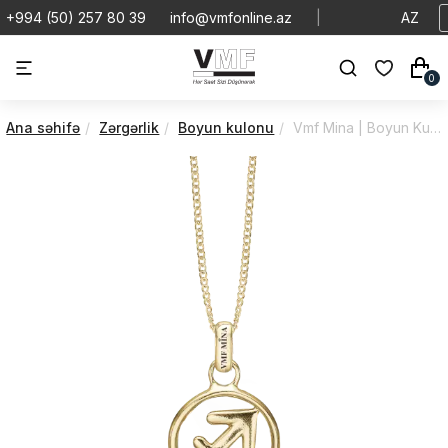
+994 (50) 257 80 39
info@vmfonline.az
|
AZ
0
Ana səhifə
Zərgərlik
Boyun kulonu
Vmf Mina | Boyun Kulonu | VMBK/680-G67-11