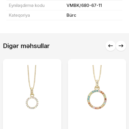
Eyniləşdirmə kodu
VMBK/680-67-11
Endirim
0 ₼
Kateqoriya
Bürc
Çatdırılma
0 ₼
Yekun məbləğ
OK
0 ₼
Digər məhsullar
Sifarişi rəsmiləşdir
Alış-verişə davam et