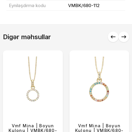
Endirim
0 ₼
Eyniləşdirmə kodu
VMBK/680-112
Çatdırılma
0 ₼
Digər məhsullar
Yekun məbləğ
OK
0 ₼
Sifarişi rəsmiləşdir
Alış-verişə davam et
Vmf Mina | Boyun
Vmf Mina | Boyun
Kulonu | VMBK/680-
Kulonu | VMBK/680-