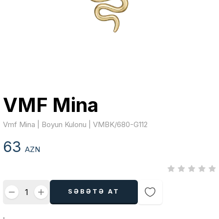
VMF Mina
Vmf Mina | Boyun Kulonu | VMBK/680-G112
63
AZN
SƏBƏTƏ AT
.