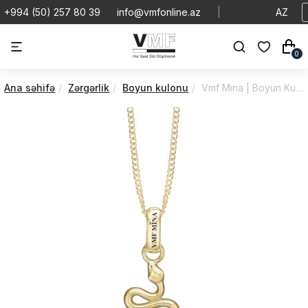
+994 (50) 257 80 39
info@vmfonline.az
|
AZ
0
Ana səhifə
Zərgərlik
Boyun kulonu
Vmf Mina | Boyun Kulonu | VMBK/680-G112