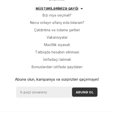
MÜŞTƏRİLƏRİMİZƏ QAYĞI
Bizi niyə seçməli?
Necə onlayn sifariş edə bilərəm?
Çatdırılma və ödəmə şərtləri
Vakansiyalar
Məxfilik siyasəti
Tətbiqdə hesabın silinməsi
İsti̇fadəçi̇ təli̇mati
Bonuslardan i̇sti̇fadə qaydalari
Abunə olun, kampaniya və sürprizləri qaçırmayın!