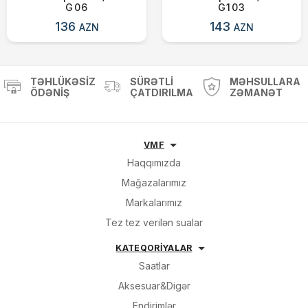
G06
G103
136
143
AZN
AZN
TƏHLÜKƏSIZ
SÜRƏTLI
MƏHSULLARA
ÖDƏNIŞ
ÇATDIRILMA
ZƏMANƏT
VMF
Haqqımızda
Mağazalarımız
Markalarımız
Tez tez verilən sualar
KATEQORİYALAR
Saatlar
Aksesuar&Digər
Endirimlər