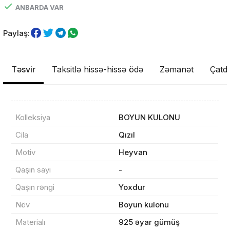
ANBARDA VAR
Paylaş:
Təsvir
Taksitlə hissə-hissə ödə
Zəmanət
Çatdı
Kolleksiya
BOYUN KULONU
Məhsul(lar) səbətə əlavə edildi
Cila
Qızıl
Motiv
Heyvan
Qaşın sayı
-
Sifarişin detalları
Qaşın rəngi
Yoxdur
Növ
Boyun kulonu
0 ₼
Məhsul toplam
(0)
Materialı
925 əyar gümüş