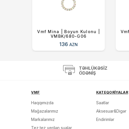
ulonu |
Vmf Mina | Boyun Kulonu |
Vmf
-11
VMBK/680-G06
136
AZN
TƏHLÜKƏSIZ
ÖDƏNIŞ
VMF
KATEQORİYALAR
Haqqımızda
Saatlar
Mağazalarımız
Aksesuar&Digər
Markalarımız
Endirimlər
Tez tez verilən sualar