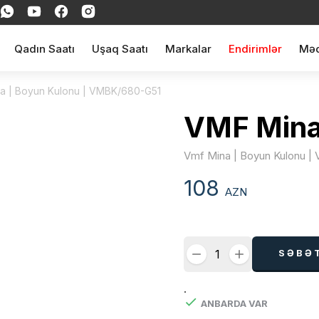
Qadın Saatı
Uşaq Saatı
Markalar
Endirimlər
Məq
a | Boyun Kulonu | VMBK/680-G51
VMF Min
Vmf Mina | Boyun Kulonu 
108
AZN
SƏBƏ
.
ANBARDA VAR