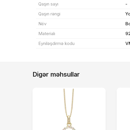
Qaşın sayı
-
Məh
Qaşın rəngi
Y
End
Növ
B
Materialı
9
Çat
Eyniləşdirmə kodu
V
Yeku
Digər məhsullar