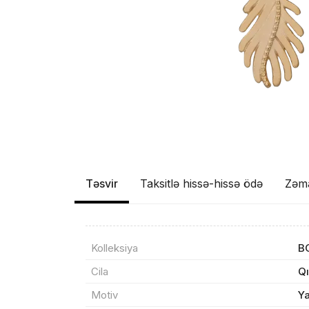
Təsvir
Taksitlə hissə-hissə ödə
Zəm
Məhs
Kolleksiya
B
Cila
Qı
Sif
Motiv
Y