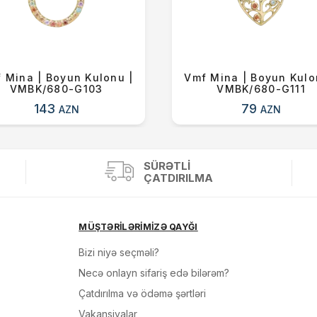
 Mina | Boyun Kulonu |
Vmf Mina | Boyun Kulo
VMBK/680-G103
VMBK/680-G111
143
79
AZN
AZN
SÜRƏTLI
ÇATDIRILMA
MÜŞTƏRİLƏRİMİZƏ QAYĞI
Bizi niyə seçməli?
Necə onlayn sifariş edə bilərəm?
Çatdırılma və ödəmə şərtləri
Vakansiyalar