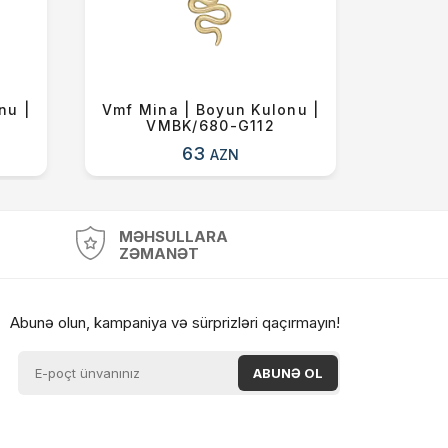
nu |
Vmf Mina | Boyun Kulonu |
Vmf Mi
VMBK/680-G112
V
63
AZN
MƏHSULLARA
ZƏMANƏT
Abunə olun, kampaniya və sürprizləri qaçırmayın!