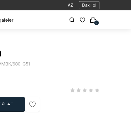
AZ
Daxil ol
alələr
0
a
| VMBK/680-G51
TƏ AT