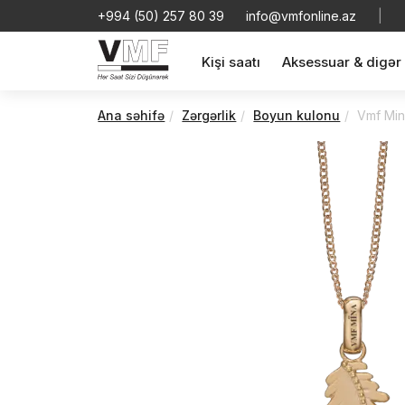
+994 (50) 257 80 39
info@vmfonline.az
|
Kişi saatı
Aksessuar & digər
Ana səhifə
Zərgərlik
Boyun kulonu
Vmf Min