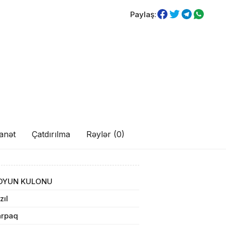
Paylaş:
anət
Çatdırılma
Rəylər (0)
ul(lar) səbətə əlavə edildi
OYUN KULONU
zıl
arişin detalları
arpaq