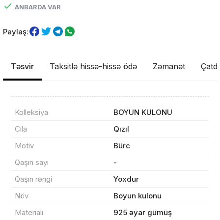
ANBARDA VAR
Paylaş:
Təsvir
Taksitlə hissə-hissə ödə
Zəmanət
Çatdı
Kolleksiya
BOYUN KULONU
Cila
Qızıl
Məhsul(lar) səbətə əlavə edildi
Motiv
Bürc
Qaşın sayı
-
Qaşın rəngi
Yoxdur
Sifarişin detalları
Növ
Boyun kulonu
Materialı
925 əyar gümüş
0 ₼
Məhsul toplam
(0)