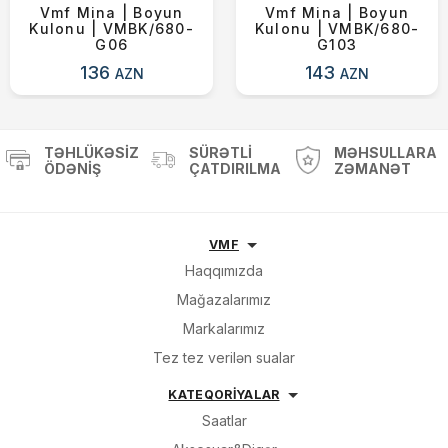
Vmf Mina | Boyun
Vmf Mina | Boyun
Kulonu | VMBK/680-
Kulonu | VMBK/680-
G06
G103
136
143
AZN
AZN
TƏHLÜKƏSIZ
SÜRƏTLI
MƏHSULLARA
ÖDƏNIŞ
ÇATDIRILMA
ZƏMANƏT
VMF
Haqqımızda
Mağazalarımız
Markalarımız
Tez tez verilən sualar
KATEQORİYALAR
Saatlar