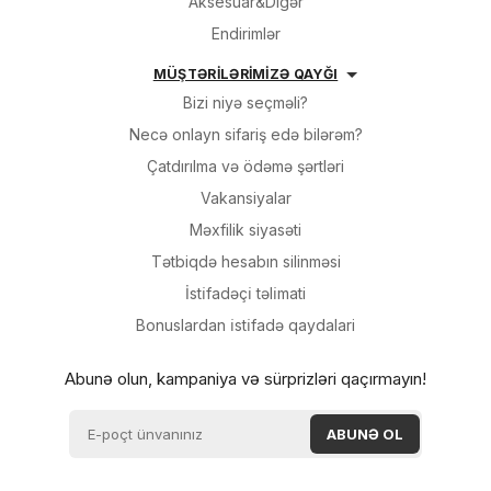
Aksesuar&Digər
Endirimlər
MÜŞTƏRİLƏRİMİZƏ QAYĞI
Bizi niyə seçməli?
Necə onlayn sifariş edə bilərəm?
Çatdırılma və ödəmə şərtləri
Vakansiyalar
Məxfilik siyasəti
Tətbiqdə hesabın silinməsi
İsti̇fadəçi̇ təli̇mati
Bonuslardan i̇sti̇fadə qaydalari
Abunə olun, kampaniya və sürprizləri qaçırmayın!