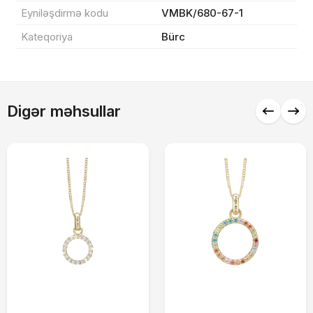
Eyniləşdirmə kodu
VMBK/680-67-1
Endirim
0 ₼
Kateqoriya
Bürc
Çatdırılma
0 ₼
Yekun məbləğ
OK
0 ₼
Digər məhsullar
Sifarişi rəsmiləşdir
Alış-verişə davam et