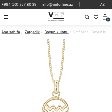
+994 (50) 257 80 39
info@vmfonline.az
|
AZ
0
Ana səhifə
Zərgərlik
Boyun kulonu
Vmf Mina | Boyun Kulonu | VMBK/680-G67-1