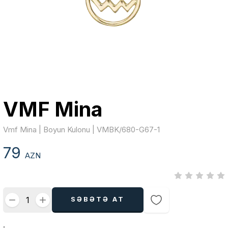
VMF Mina
Vmf Mina | Boyun Kulonu | VMBK/680-G67-1
79
AZN
SƏBƏTƏ AT
.