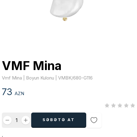
VMF Mina
Vmf Mina | Boyun Kulonu | VMBK/680-G116
73
AZN
SƏBƏTƏ AT
.