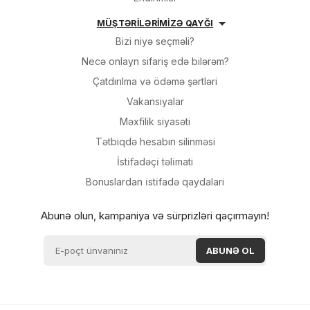
MÜŞTƏRİLƏRİMİZƏ QAYĞI
Bizi niyə seçməli?
Necə onlayn sifariş edə bilərəm?
Çatdırılma və ödəmə şərtləri
Vakansiyalar
Məxfilik siyasəti
Tətbiqdə hesabın silinməsi
İsti̇fadəçi̇ təli̇mati
Bonuslardan i̇sti̇fadə qaydalari
Abunə olun, kampaniya və sürprizləri qaçırmayın!