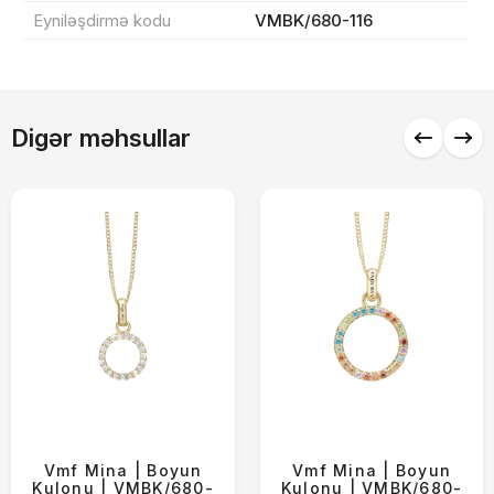
Endirim
0 ₼
Eyniləşdirmə kodu
VMBK/680-116
Çatdırılma
0 ₼
Digər məhsullar
Yekun məbləğ
OK
0 ₼
Sifarişi rəsmiləşdir
Alış-verişə davam et
Vmf Mina | Boyun
Vmf Mina | Boyun
Kulonu | VMBK/680-
Kulonu | VMBK/680-