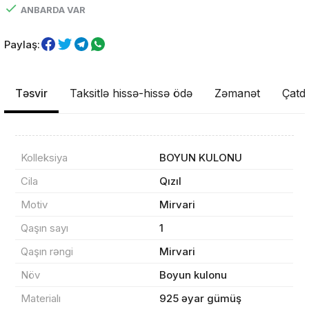
ANBARDA VAR
Paylaş:
Təsvir
Taksitlə hissə-hissə ödə
Zəmanət
Çatdı
Kolleksiya
BOYUN KULONU
Məhsul(lar) səbətə əlavə edildi
Cila
Qızıl
Motiv
Mirvari
Qaşın sayı
1
Sifarişin detalları
Qaşın rəngi
Mirvari
Növ
Boyun kulonu
0 ₼
Məhsul toplam
(0)
Materialı
925 əyar gümüş