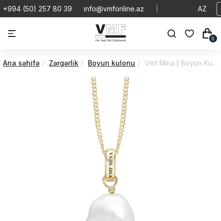
+994 (50) 257 80 39
info@vmfonline.az
|
AZ
0
Ana səhifə
Zərgərlik
Boyun kulonu
Vmf Mina | Boyun Kulonu | VMBK/680-G116