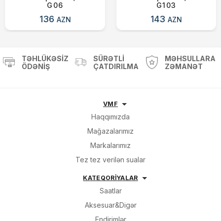
G06
G103
136
143
AZN
AZN
TƏHLÜKƏSIZ
SÜRƏTLI
MƏHSULLARA
ÖDƏNIŞ
ÇATDIRILMA
ZƏMANƏT
VMF
Haqqımızda
Mağazalarımız
Markalarımız
Tez tez verilən sualar
KATEQORİYALAR
Saatlar
Aksesuar&Digər
Endirimlər