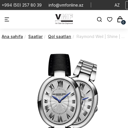
+994 (50) 257 80 39
info@vmfonline.az
|
AZ
0
Ana səhifə
Saatlar
Qol saatları
Raymond Weil | Shine | Quartz | 1700-ST-00659