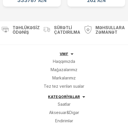
333787
262
AZN
AZN
TƏHLÜKƏSIZ
SÜRƏTLI
MƏHSULLARA
ÖDƏNIŞ
ÇATDIRILMA
ZƏMANƏT
VMF
Haqqımızda
Mağazalarımız
Markalarımız
Tez tez verilən sualar
KATEQORİYALAR
Saatlar
Aksesuar&Digər
Endirimlər