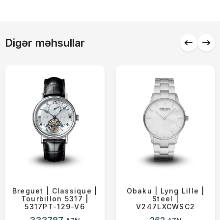
Alış-verişə davam et
Digər məhsullar
Breguet | Classique |
Obaku | Lyng Lille |
Tourbillon 5317 |
Steel |
5317PT-129-V6
V247LXCWSC2