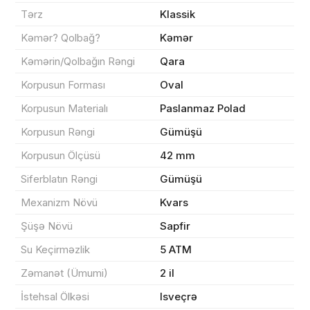
Məhsul(lar) səbətə əlavə edildi
Tərz
Klassik
Kəmər? Qolbağ?
Kəmər
Kəmərin/Qolbağın Rəngi
Qara
Sifarişin detalları
Korpusun Forması
Oval
Korpusun Materialı
Paslanmaz Polad
0 ₼
Məhsul toplam
(0)
Korpusun Rəngi
Gümüşü
Korpusun Ölçüsü
42 mm
Endirim
0 ₼
Siferblatın Rəngi
Gümüşü
Çatdırılma
0 ₼
Mexanizm Növü
Kvars
Şüşə Növü
Sapfir
Yekun məbləğ
OK
0 ₼
Su Keçirməzlik
5 ATM
Zəmanət (Ümumi)
2 il
Sifarişi rəsmiləşdir
İstehsal Ölkəsi
Isveçrə