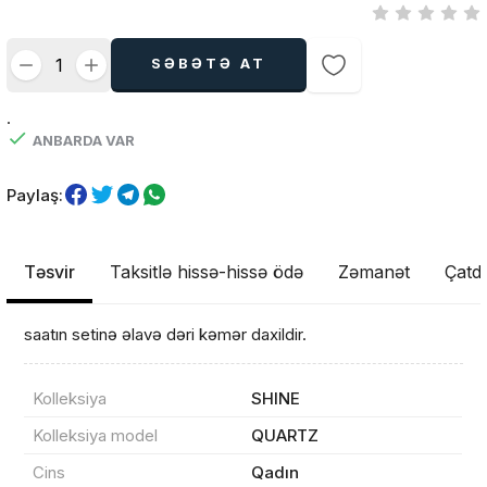
SƏBƏTƏ AT
.
ANBARDA VAR
Paylaş:
Təsvir
Taksitlə hissə-hissə ödə
Zəmanət
Çatdı
saatın setinə əlavə dəri kəmər daxildir.
Kolleksiya
SHINE
Kolleksiya model
QUARTZ
Cins
Qadın