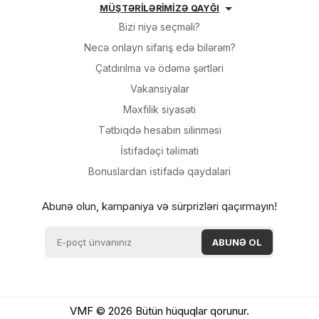
MÜŞTƏRİLƏRİMİZƏ QAYĞI
Bizi niyə seçməli?
Necə onlayn sifariş edə bilərəm?
Çatdırılma və ödəmə şərtləri
Vakansiyalar
Məxfilik siyasəti
Tətbiqdə hesabın silinməsi
İsti̇fadəçi̇ təli̇mati
Bonuslardan i̇sti̇fadə qaydalari
Abunə olun, kampaniya və sürprizləri qaçırmayın!
VMF © 2026 Bütün hüquqlar qorunur.