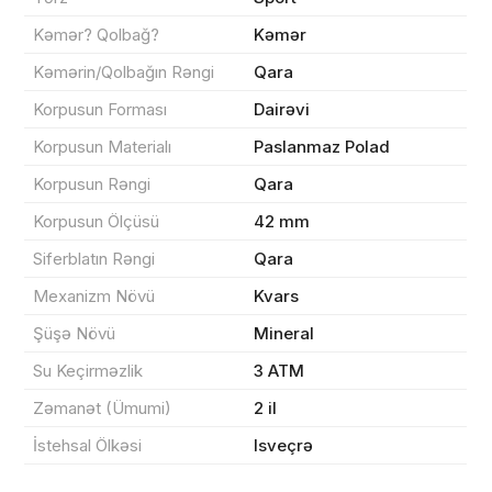
Məhsul(lar) səbətə əlavə edildi
Kəmər? Qolbağ?
Kəmər
Kəmərin/Qolbağın Rəngi
Qara
Korpusun Forması
Dairəvi
Sifarişin detalları
Korpusun Materialı
Paslanmaz Polad
Korpusun Rəngi
Qara
0 ₼
Məhsul toplam
(0)
Korpusun Ölçüsü
42 mm
Endirim
0 ₼
Siferblatın Rəngi
Qara
Çatdırılma
0 ₼
Mexanizm Növü
Kvars
Şüşə Növü
Mineral
Yekun məbləğ
OK
0 ₼
Su Keçirməzlik
3 ATM
Zəmanət (Ümumi)
2 il
Sifarişi rəsmiləşdir
İstehsal Ölkəsi
Isveçrə