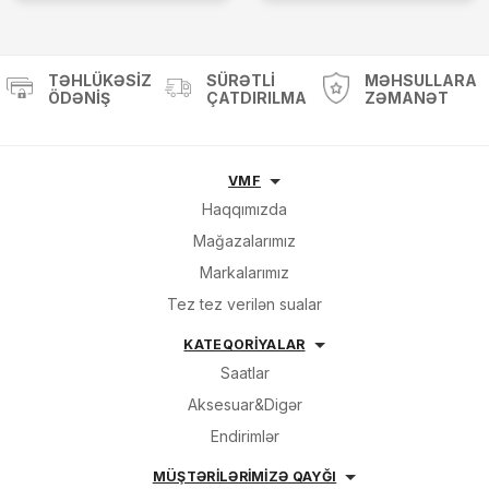
TƏHLÜKƏSIZ
SÜRƏTLI
MƏHSULLARA
ÖDƏNIŞ
ÇATDIRILMA
ZƏMANƏT
VMF
Haqqımızda
Mağazalarımız
Markalarımız
Tez tez verilən sualar
KATEQORİYALAR
Saatlar
Aksesuar&Digər
Endirimlər
MÜŞTƏRİLƏRİMİZƏ QAYĞI