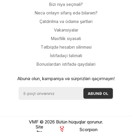
Bizi niyə seçməli?
Necə onlayn sifariş edə bilərəm?
Çatdırılma və ödəmə şərtləri
Vakansiyalar
Məxfilik siyasəti
Tətbiqdə hesabın silinməsi
İsti̇fadəçi̇ təli̇mati
Bonuslardan i̇sti̇fadə qaydalari
Abunə olun, kampaniya və sürprizləri qaçırmayın!
VMF © 2026 Bütün hüquqlar qorunur.
Site
Scorpion
by