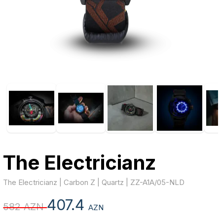
The Electricianz
The Electricianz | Carbon Z | Quartz | ZZ-A1A/05-NLD
407.4
582 AZN
AZN