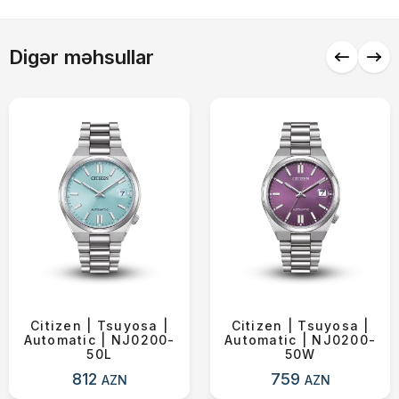
Alış-verişə davam et
Digər məhsullar
Citizen | Tsuyosa |
Citizen | Tsuyosa |
Automatic | NJ0200-
Automatic | NJ0200-
50L
50W
812
759
AZN
AZN