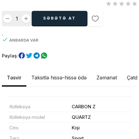
SƏBƏTƏ AT
.
ANBARDA VAR
Paylaş:
Təsvir
Taksitlə hissə-hissə ödə
Zəmanət
Çatdı
Kolleksiya
CARBON Z
Kolleksiya model
QUARTZ
Cins
Kişi
Tərz
Sport