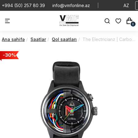
+994 (50) 257 80 39
info@vmfonline.az
|
AZ
0
Ana səhifə
Saatlar
Qol saatları
The Electricianz | Carbon Z | Quartz | ZZ-A1A/05-NLD
-30%