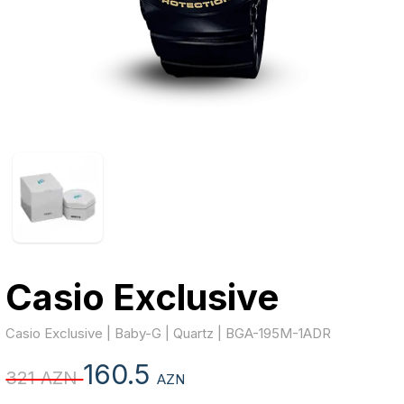
Casio Exclusive
Casio Exclusive | Baby-G | Quartz | BGA-195M-1ADR
160.5
321 AZN
AZN