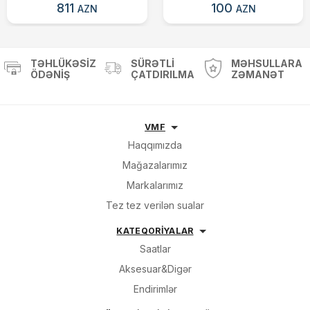
811
100
AZN
AZN
TƏHLÜKƏSIZ
SÜRƏTLI
MƏHSULLARA
ÖDƏNIŞ
ÇATDIRILMA
ZƏMANƏT
VMF
Haqqımızda
Mağazalarımız
Markalarımız
Tez tez verilən sualar
KATEQORİYALAR
Saatlar
Aksesuar&Digər
Endirimlər