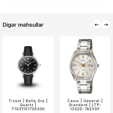
Alış-verişə davam et
Digər məhsullar
Tissot | Bella Ora |
Casio | General |
Quartz |
Standard | LTP-
T1031101705300
1302D-7A2VDF