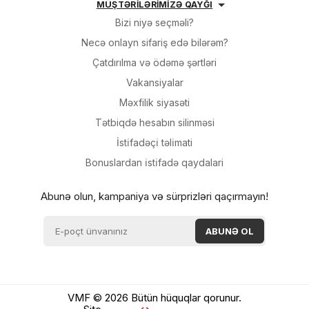
MÜŞTƏRİLƏRİMİZƏ QAYĞI
Bizi niyə seçməli?
Necə onlayn sifariş edə bilərəm?
Çatdırılma və ödəmə şərtləri
Vakansiyalar
Məxfilik siyasəti
Tətbiqdə hesabın silinməsi
İsti̇fadəçi̇ təli̇mati
Bonuslardan i̇sti̇fadə qaydalari
Abunə olun, kampaniya və sürprizləri qaçırmayın!
VMF © 2026 Bütün hüquqlar qorunur.