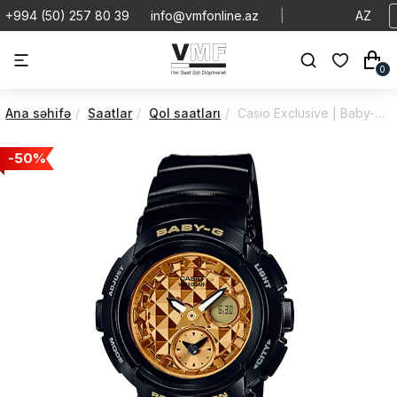
+994 (50) 257 80 39
info@vmfonline.az
|
AZ
0
Ana səhifə
Saatlar
Qol saatları
Casio Exclusive | Baby-G | Quartz | BGA-195M-1ADR
-50%