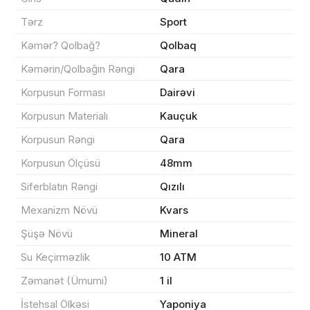
Məhsul(lar) səbətə əlavə edildi
Tərz
Sport
Kəmər? Qolbağ?
Qolbaq
Kəmərin/Qolbağın Rəngi
Qara
Sifarişin detalları
Korpusun Forması
Dairəvi
Korpusun Materialı
Kauçuk
0 ₼
Məhsul toplam
(0)
Korpusun Rəngi
Qara
Endirim
0 ₼
Korpusun Ölçüsü
48mm
Çatdırılma
0 ₼
Siferblatın Rəngi
Qızılı
Mexanizm Növü
Kvars
Şüşə Növü
Mineral
Yekun məbləğ
OK
0 ₼
Su Keçirməzlik
10 ATM
Sifarişi rəsmiləşdir
Zəmanət (Ümumi)
1 il
İstehsal Ölkəsi
Yaponiya