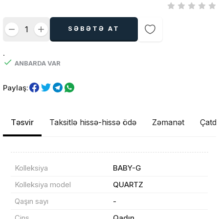
SƏBƏTƏ AT
.
ANBARDA VAR
Paylaş:
Təsvir
Taksitlə hissə-hissə ödə
Zəmanət
Çatdı
Kolleksiya
BABY-G
Kolleksiya model
QUARTZ
Qaşın sayı
-
Cins
Qadın