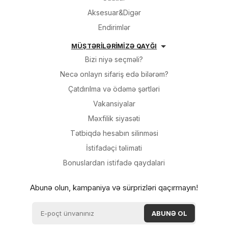
Aksesuar&Digər
Endirimlər
MÜŞTƏRİLƏRİMİZƏ QAYĞI
Bizi niyə seçməli?
Necə onlayn sifariş edə bilərəm?
Çatdırılma və ödəmə şərtləri
Vakansiyalar
Məxfilik siyasəti
Tətbiqdə hesabın silinməsi
İsti̇fadəçi̇ təli̇mati
Bonuslardan i̇sti̇fadə qaydalari
Abunə olun, kampaniya və sürprizləri qaçırmayın!