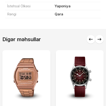
İstehsal Ölkəsi
Yaponiya
Rəngi
Qara
Alış-verişə davam et
Digər məhsullar