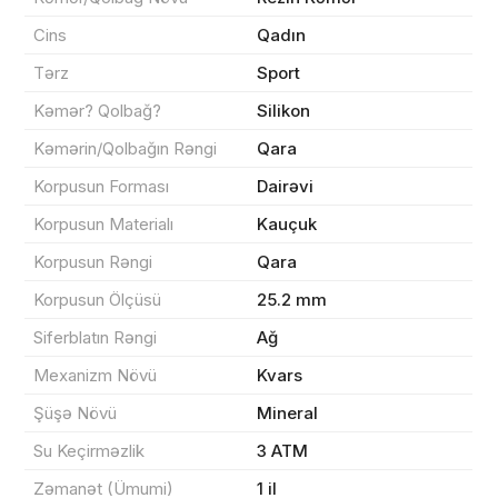
Cins
Qadın
Məhsul(lar) səbətə əlavə edildi
Tərz
Sport
Kəmər? Qolbağ?
Silikon
Kəmərin/Qolbağın Rəngi
Qara
Sifarişin detalları
Korpusun Forması
Dairəvi
Korpusun Materialı
Kauçuk
0 ₼
Məhsul toplam
(0)
Korpusun Rəngi
Qara
Endirim
0 ₼
Korpusun Ölçüsü
25.2 mm
Siferblatın Rəngi
Ağ
Çatdırılma
0 ₼
Mexanizm Növü
Kvars
Şüşə Növü
Mineral
Yekun məbləğ
OK
0 ₼
Su Keçirməzlik
3 ATM
Zəmanət (Ümumi)
1 il
Sifarişi rəsmiləşdir