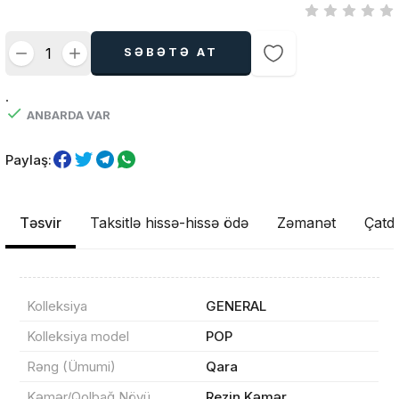
SƏBƏTƏ AT
.
ANBARDA VAR
Paylaş:
Təsvir
Taksitlə hissə-hissə ödə
Zəmanət
Çatdı
Kolleksiya
GENERAL
Kolleksiya model
POP
Rəng (Ümumi)
Qara
Kəmər/Qolbağ Növü
Rezin Kəmər