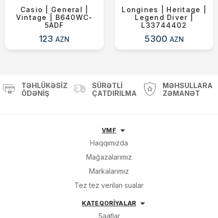
Casio | General |
Longines | Heritage |
Vintage | B640WC-
Legend Diver |
5ADF
L33744402
123
5300
AZN
AZN
TƏHLÜKƏSIZ
SÜRƏTLI
MƏHSULLARA
ÖDƏNIŞ
ÇATDIRILMA
ZƏMANƏT
VMF
Haqqımızda
Mağazalarımız
Markalarımız
Tez tez verilən sualar
KATEQORİYALAR
Saatlar