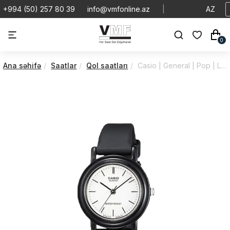
+994 (50) 257 80 39
info@vmfonline.az
|
AZ
0
Ana səhifə
Saatlar
Qol saatları
Casio | General | Pop | LQ-139BMV-7ELDF