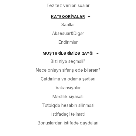
Tez tez verilən sualar
KATEQORİYALAR
Saatlar
Aksesuar&Digər
Endirimlər
MÜŞTƏRİLƏRİMİZƏ QAYĞI
Bizi niyə seçməli?
Necə onlayn sifariş edə bilərəm?
Çatdırılma və ödəmə şərtləri
Vakansiyalar
Məxfilik siyasəti
Tətbiqdə hesabın silinməsi
İsti̇fadəçi̇ təli̇mati
Bonuslardan i̇sti̇fadə qaydalari