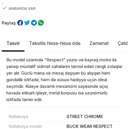
.
ANBARDA VAR
Paylaş:
Təsvir
Taksitlə hissə-hissə ödə
Zəmanət
Çatdı
Bu model üzərində “Respect” yazısı və bayraq motivi ilə
yanaşı müxtəlif xidmət sahələrini təmsil edən rəngli zolaqlar
yer alır. Güclü məna və mesaj daşıyan bu alışqan həm
gündəlik istifadə, həm də xüsusi hədiyyə üçün ideal
seçimdir. Küləyə davamlı mexanizmi sayəsində açıq
havada etibarlı işləyir, metal korpusu isə uzunömürlü
Məhsul(lar) səbətə əlavə edildi
istifadə təmin edir.
Kolleksiya
STREET CHROME
Sifarişin detalları
Kolleksiya model
BUCK WEAR RESPECT