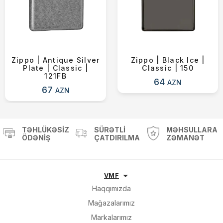
Zippo | Antique Silver
Zippo | Black Ice |
Plate | Classic |
Classic | 150
121FB
64
AZN
67
AZN
TƏHLÜKƏSIZ
SÜRƏTLI
MƏHSULLARA
ÖDƏNIŞ
ÇATDIRILMA
ZƏMANƏT
VMF
Haqqımızda
Mağazalarımız
Markalarımız