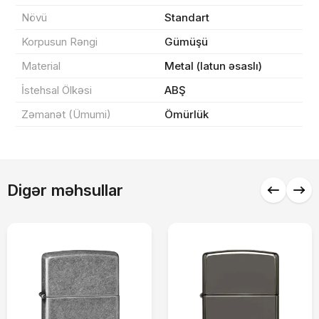
Növü
Standart
0 ₼
Məhsul toplam
(0)
Korpusun Rəngi
Gümüşü
Endirim
0 ₼
Material
Metal (latun əsaslı)
Çatdırılma
0 ₼
İstehsal Ölkəsi
ABŞ
Zəmanət (Ümumi)
Ömürlük
Yekun məbləğ
OK
0 ₼
Sifarişi rəsmiləşdir
Digər məhsullar
Alış-verişə davam et