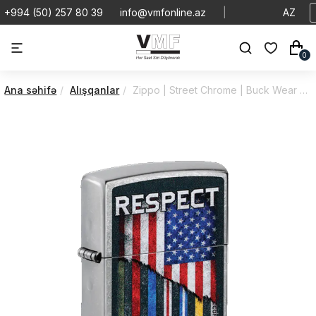
+994 (50) 257 80 39
info@vmfonline.az
|
AZ
0
Ana səhifə
Alışqanlar
Zippo | Street Chrome | Buck Wear Respect | 46935