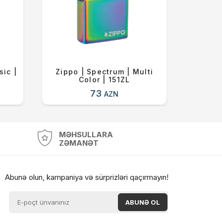
sic |
Zippo | Spectrum | Multi
Zipp
Color | 151ZL
73
AZN
MƏHSULLARA
ZƏMANƏT
Abunə olun, kampaniya və sürprizləri qaçırmayın!