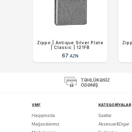
 Blue |
Zippo | Antique Silver Plate
Zipp
6ZL
| Classic | 121FB
67
AZN
TƏHLÜKƏSIZ
ÖDƏNIŞ
VMF
KATEQORİYALAR
Haqqımızda
Saatlar
Mağazalarımız
Aksesuar&Digər