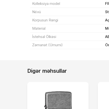
Kolleksiya model
F
Növü
S
Məh
Korpusun Rəngi
Aç
End
Material
Me
Çat
İstehsal Ölkəsi
A
Zəmanət (Ümumi)
Ö
Yeku
Digər məhsullar