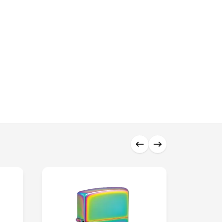
0 ₼
0 ₼
0 ₼
0 ₼