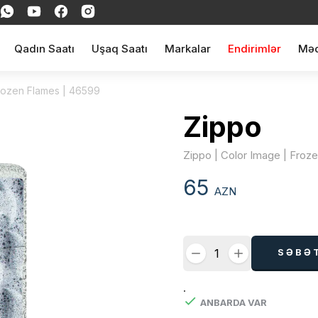
Qadın Saatı
Uşaq Saatı
Markalar
Endirimlər
Məq
Frozen Flames | 46599
Zippo
Zippo | Color Image | Froz
65
AZN
SƏBƏ
.
ANBARDA VAR