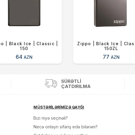
o | Black Ice | Classic |
Zippo | Black Ice | Clas
150
150ZL
64
77
AZN
AZN
SÜRƏTLI
ÇATDIRILMA
MÜŞTƏRİLƏRİMİZƏ QAYĞI
Bizi niyə seçməli?
Necə onlayn sifariş edə bilərəm?