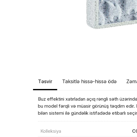
Təsvir
Taksitlə hissə-hissə ödə
Zəm
Məhs
Buz effektini xatırladan açıq rəngli səth üzərində
bu model fərqli və müasir görünüş təqdim edir. 
bilən sistemi ilə gündəlik istifadədə etibarlı seçi
Kolleksiya
C
Sif