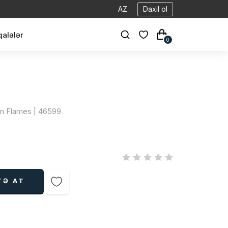
AZ
Daxil ol
alələr
0
en Flames | 46599
TƏ AT