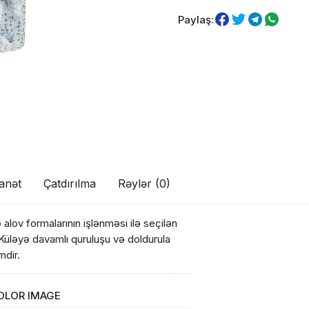
Paylaş:
anət
Çatdırılma
Rəylər (0)
ul(lar) səbətə əlavə edildi
 alov formalarının işlənməsi ilə seçilən
Küləyə davamlı quruluşu və doldurula
mdir.
OLOR IMAGE
arişin detalları