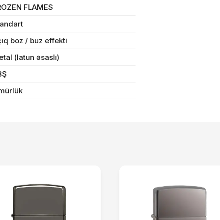
ROZEN FLAMES
tandart
sul toplam
(0)
ıq boz / buz effekti
irim
tal (latun əsaslı)
dırılma
BŞ
mürlük
n məbləğ
OK
Sifarişi rəsmiləşdir
Alış-verişə davam et