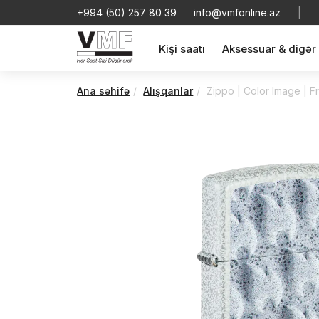
+994 (50) 257 80 39
info@vmfonline.az
|
Kişi saatı
Aksessuar & digər
Ana səhifə
Alışqanlar
Zippo | Color Image | 