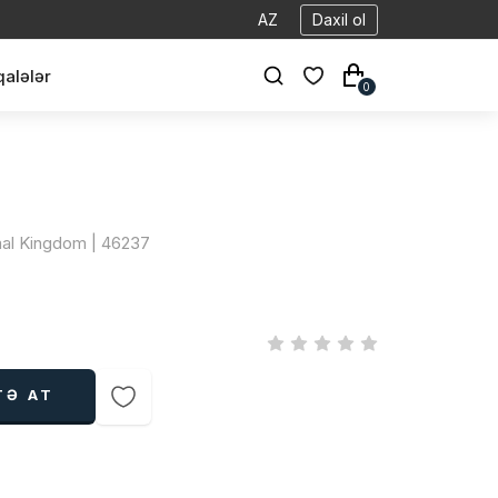
AZ
Daxil ol
alələr
0
mal Kingdom | 46237
TƏ AT