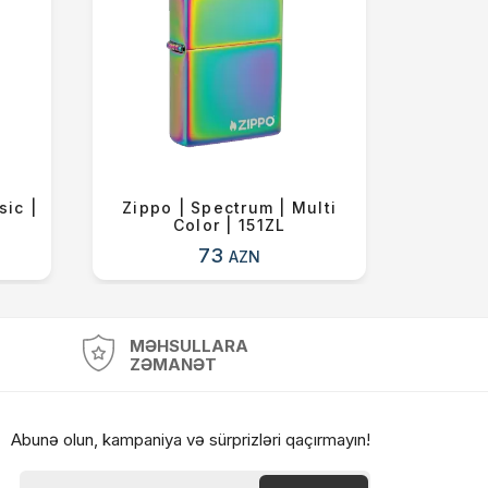
sic |
Zippo | Spectrum | Multi
Zipp
Color | 151ZL
73
AZN
MƏHSULLARA
ZƏMANƏT
Abunə olun, kampaniya və sürprizləri qaçırmayın!