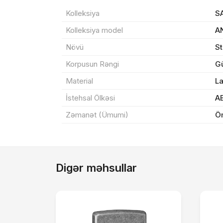
Sif
Kolleksiya
S
Kolleksiya model
A
Məh
Növü
S
End
Korpusun Rəngi
G
Material
L
Çat
İstehsal Ölkəsi
A
Zəmanət (Ümumi)
Ö
Yeku
Digər məhsullar