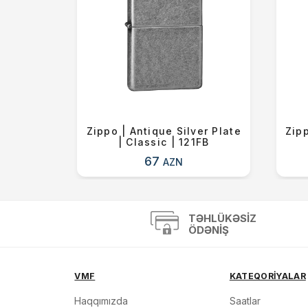
 Blue |
Zippo | Antique Silver Plate
Zipp
6ZL
| Classic | 121FB
67
AZN
TƏHLÜKƏSIZ
ÖDƏNIŞ
VMF
KATEQORİYALAR
Haqqımızda
Saatlar