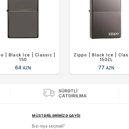
o | Black Ice | Classic |
Zippo | Black Ice | Clas
150
150ZL
64
77
AZN
AZN
SÜRƏTLI
ÇATDIRILMA
MÜŞTƏRİLƏRİMİZƏ QAYĞI
Bizi niyə seçməli?