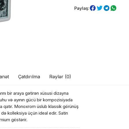
Paylaş:
anət
Çatdırılma
Rəylər (0)
ını bir araya gətirən xüsusi dizayna
ul(lar) səbətə əlavə edildi
i ruhu və ayının gücü bir kompozisiyada
a qatır. Monoxrom üslub klassik görünüş
də kolleksiya üçün ideal edir. Satin
mium göstərir.