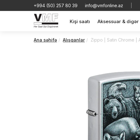
+994 (50) 257 80 39
info@vmfonline.az
|
Kişi saatı
Aksessuar & digər
Ana səhifə
Alışqanlar
Zippo | Satin Chrome |