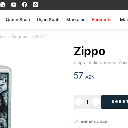
Qadın Saatı
Uşaq Saatı
Markalar
Endirimlər
Məq
 Animal Kingdom | 46237
Zippo
Zippo | Satin Chrome | Ani
57
AZN
SƏBƏ
.
ANBARDA VAR