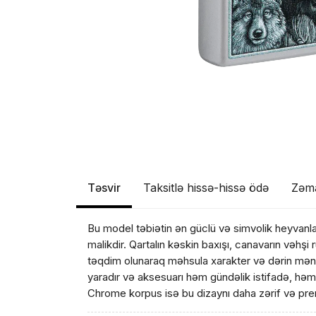
Təsvir
Taksitlə hissə-hissə ödə
Zəm
Bu model təbiətin ən güclü və simvolik heyvanlar
Məhs
malikdir. Qartalın kəskin baxışı, canavarın vəhş
təqdim olunaraq məhsula xarakter və dərin mən
yaradır və aksesuarı həm gündəlik istifadə, həm 
Chrome korpus isə bu dizaynı daha zərif və pre