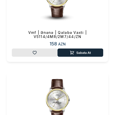
Vmf | Ənənə | Qələbə Vaxti |
V5114/4MR/2M7/44/ZN
158
AZN
Səbətə At
Məhsul(lar) səbətə əlavə edildi
Sifarişin detalları