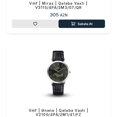
Vmf | Mi̇ras | Qələbə Vaxti |
V3115/4PA/3M3/07/QR
305
AZN
Səbətə At
Vmf | Ənənə | Qələbə Vaxti |
V2100/4PA/2M1/41/FZ