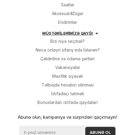
Saatlar
Aksesuar&Digər
Endirimlər
MÜŞTƏRİLƏRİMİZƏ QAYĞI
Bizi niyə seçməli?
Necə onlayn sifariş edə bilərəm?
Çatdırılma və ödəmə şərtləri
Vakansiyalar
Məxfilik siyasəti
Tətbiqdə hesabın silinməsi
İsti̇fadəçi̇ təli̇mati
Bonuslardan i̇sti̇fadə qaydalari
Abunə olun, kampaniya və sürprizləri qaçırmayın!