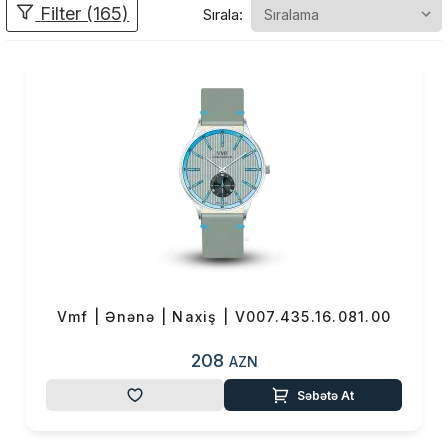
Filter (165)
Sırala:
ildən artıq zaman aldı. Dünyaca
məşhur saat mütəxəssislərinin
dizaynlarının həm praktiki, həm
də estetik baxımdan daha
cəlbedici olması üçün bir sıra
dəyişikliklər edildi. Uzun sürən
araşdırmalar nəticədə yüksək
mükəmməlliklə yekunlaşdı.
Vahid Mustafayev bu saatları
uğur yolunda ilk addımlarını
atan insanlara həsr edib. Adın
bütün dillərdə rahat, səlist
Vmf | Ənənə | Naxiş | V007.435.16.081.00
səslənməsi, yadda qalması,
həmçinin saatın mexanizmi və
208
AZN
siferblatı üzərində gözəl
görünməsi üçün brendə VMF
Səbətə At
adı verilib.