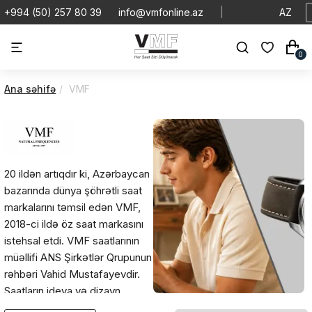
+994 (50) 257 80 39
info@vmfonline.az
|
AZ
0
Ana səhifə
VMF
20 ildən artıqdır ki, Azərbaycan
bazarında dünya şöhrətli saat
markalarını təmsil edən VMF,
2018-ci ildə öz saat markasını
istehsal etdi. VMF saatlarının
müəllifi ANS Şirkətlər Qrupunun
rəhbəri Vahid Mustafayevdir.
Saatların ideya və dizayn
həllərinin araşdırılması düz iki