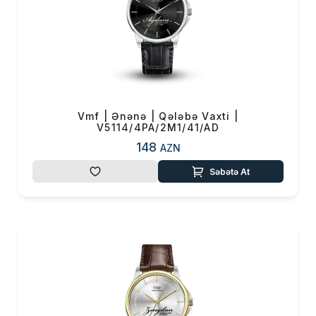
Vmf | Ənənə | Qələbə Vaxti |
V5114/4PA/2M1/41/AD
148
AZN
Səbətə At