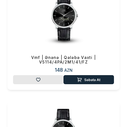
belə bir saat yaratdıq — VMF.
Uğur saatınızı əldən
buraxmayın!” — Vahid
Mustafayev.
Vmf | Ənənə | Qələbə Vaxti |
V5114/4PA/2M1/41/FZ
148
AZN
Səbətə At