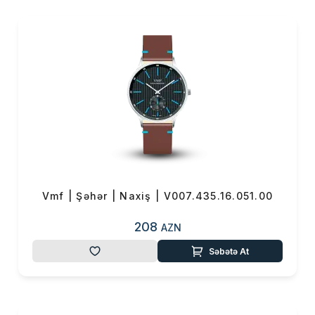
VMF saatlarının istehsalında
yüksək keyfiyyətli
paslanmayan polad, əllə
işlənmiş siferblat, təbii yolla
aşılanmış dəridən hazırlanmış
kəmər, sapfir kristal şüşə və
Yaponiyanın tanınmış Seiko
mexanizmləri istifadə olunub.
VMF saatlarının təmiz dəridən
hazırlanan kəmərlərinin arxa
hissəsində “Azərbaycan saat
markası” olması xüsusi olaraq
Vmf | Şəhər | Naxiş | V007.435.16.051.00
həkk edilib.
208
AZN
VMF saatlarının yaradıcıları bu
markanın yalnız Azərbaycanda
Səbətə At
deyil, ölkə hüdudlarından
kənarda da seviləcəyinə və
tanınacağına əmindirlər. Saatlar