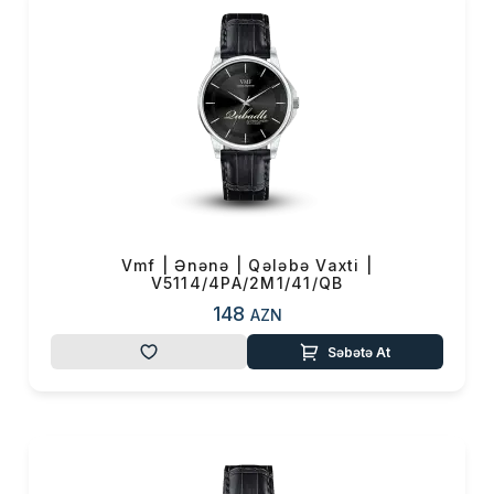
yüksək keyfiyyəti və dizaynı ilə
dünya şöhrətli markalardan geri
qalmır. Lakin onlardan fərqli
olaraq, VMF saatları qiymət
seqmenti baxımından bütün
təbəqələr üçün əlçatan olacaq.
VMF saatları Klassik, Ənənə,
Miras, İdman və Şəhər saat
ailələrindən ibarətdir. Bu ailələr
özündə Muğam, Ulduz, Miras,
Vmf | Ənənə | Qələbə Vaxti |
V5114/4PA/2M1/41/QB
İrs, Tor, Eleqant, İlmə, Mirvari,
148
Bulvar, Azman və Balans
AZN
kolleksiyalarını birləşdirir.
Səbətə At
“Taxmaq istədiyimiz saatın
uğur qazanmaq üçün hər
zaman ehtiyaclarımıza, biznes
və həyat tərzimizə uyğun
olmasını istəyirdik! Və nəhayət,