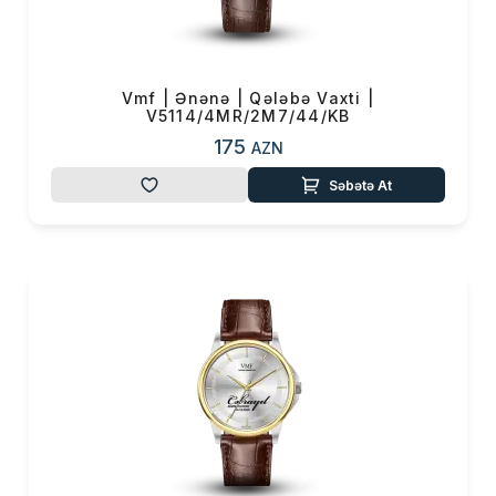
0 ₼
Məhsul toplam
(0)
Endirim
0 ₼
Vmf | Ənənə | Qələbə Vaxti |
V5114/4MR/2M7/44/KB
Çatdırılma
0 ₼
175
AZN
OK
Səbətə At
Yekun məbləğ
0 ₼
Sifarişi rəsmiləşdir
Alış-verişə davam et