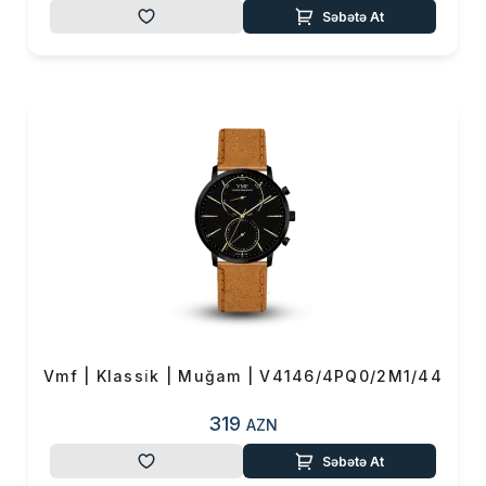
Səbətə At
Vmf | Klassi̇k | Muğam | V4146/4PQ0/2M1/44
319
AZN
Səbətə At