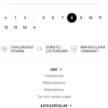
1
2
...
5
6
7
8
9
10
11
12
13
14
TƏHLÜKƏSIZ
SÜRƏTLI
MƏHSULLARA
ÖDƏNIŞ
ÇATDIRILMA
ZƏMANƏT
VMF
Haqqımızda
Mağazalarımız
Markalarımız
Tez tez verilən sualar
KATEQORİYALAR