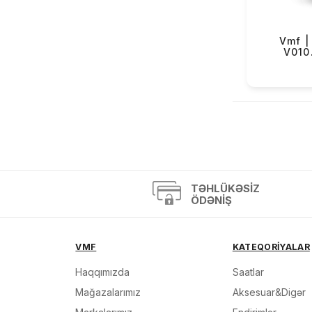
OBaku (68)
Versus (2)
Vmf | 
V010
Mazzucato (3)
Casio Exclusive (4)
«
TƏHLÜKƏSIZ
ÖDƏNIŞ
VMF
KATEQORİYALAR
Haqqımızda
Saatlar
Mağazalarımız
Aksesuar&Digər