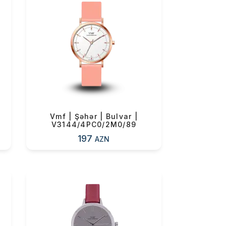
Vmf | Şəhər | Bulvar |
V3144/4PC0/2M0/89
197
AZN
0 ₼
0 ₼
0 ₼