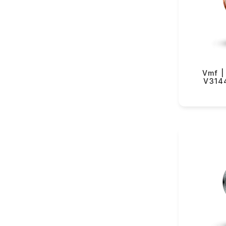
VMF Rover (82)
Yeku
VMF Elli (54)
Lorus (151)
Casio (434)
Longines (122)
Vmf | 
V314
Rado (63)
Tissot (131)
Hamilton (38)
Certina (84)
Balmain (43)
Swatch (361)
Flik-Flak (85)
The Electricianz (11)