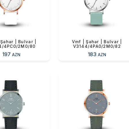
n məbləğ
Sifarişi rəsmiləşdir
Alış-verişə davam et
Şəhər | Bulvar |
Vmf | Şəhər | Bulvar |
4/4PC0/2M0/80
V3144/4PA0/2M0/82
197
183
AZN
AZN