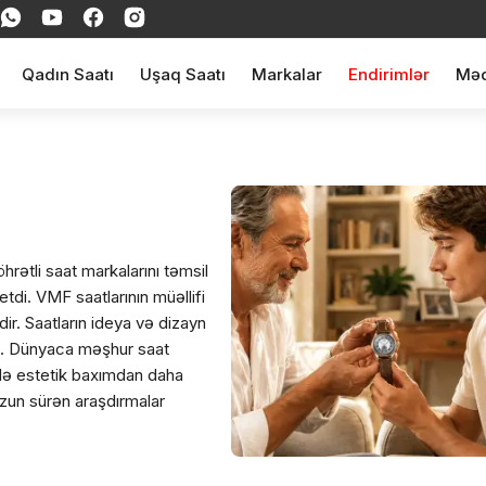
Qadın Saatı
Uşaq Saatı
Markalar
Endirimlər
Məq
hrətli saat markalarını təmsil
tdi. VMF saatlarının müəllifi
r. Saatların ideya və dizayn
ldı. Dünyaca məşhur saat
 də estetik baxımdan daha
 Uzun sürən araşdırmalar
larını atan insanlara həsr edib.