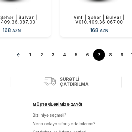
Şəhər | Bulvar |
Vmf | Şəhər | Bulvar |
.409.36.087.00
V010.409.36.067.00
168
168
AZN
AZN
1
»
2
3
4
5
6
7
8
9
SÜRƏTLI
ÇATDIRILMA
MÜŞTƏRİLƏRİMİZƏ QAYĞI
Bizi niyə seçməli?
Necə onlayn sifariş edə bilərəm?