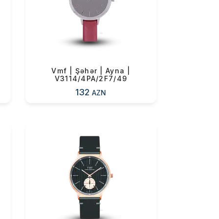
0 ₼
Vmf | Şəhər | Ayna |
V3114/4PA/2F7/49
132
AZN