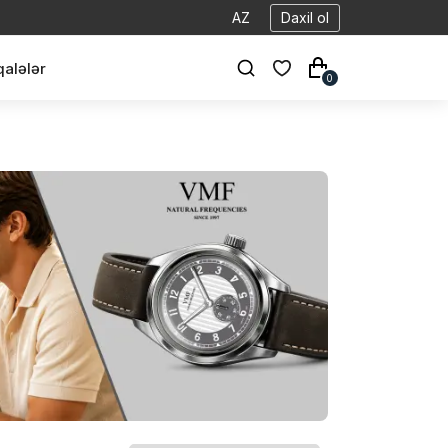
AZ
Daxil ol
alələr
0