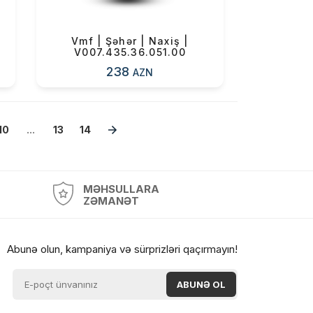
Vmf | Şəhər | Naxiş |
V007.435.36.051.00
238
AZN
10
...
13
14
MƏHSULLARA
ZƏMANƏT
Abunə olun, kampaniya və sürprizləri qaçırmayın!