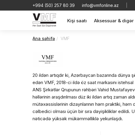
+994 (50) 257 80 39
info@vmfonline.az
|
Kişi saatı
Aksessuar & digər
Ana səhifə
VMF
20 ildən artıqdır ki, Azərbaycan bazarında dünya şö
edən VMF, 2018-ci ildə öz saat markasını istehsal e
ANS Şirkətlər Qrupunun rəhbəri Vahid Mustafayevdi
həllərinin araşdırılması düz iki ildən artıq zaman a
mütəxəssislərinin dizaynlarının həm praktiki, həm
cəlbedici olması üçün bir sıra dəyişikliklər edildi.
nəticədə yüksək mükəmməlliklə yekunlaşdı.
Vahid Mustafayev bu saatları uğur yolunda ilk addım