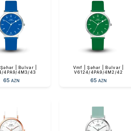
k! Və nəhayət, belə bir saat
!” — Vahid Mustafayev.
ul(lar) səbətə əlavə edildi
arişin detalları
Şəhər | Bulvar |
Vmf | Şəhər | Bulvar |
4/4PA9/4M3/43
V6124/4PA9/4M2/42
65
65
AZN
AZN
sul toplam
(0)
irim
dırılma
OK