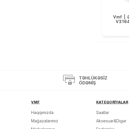
OBaku (68)
Versus (2)
Vmf | 
V316
Mazzucato (3)
Casio Exclusive (4)
«
TƏHLÜKƏSIZ
ÖDƏNIŞ
VMF
KATEQORİYALAR
Haqqımızda
Saatlar
Mağazalarımız
Aksesuar&Digər