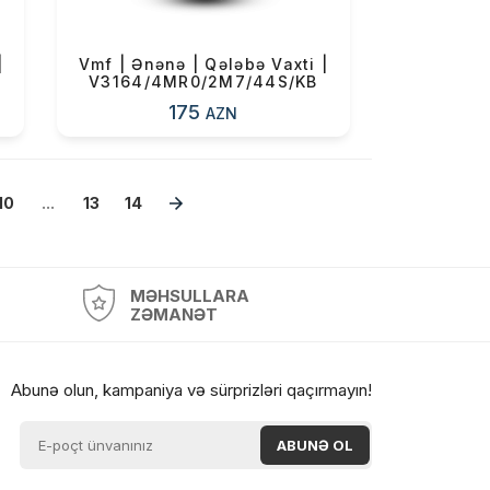
|
Vmf | Ənənə | Qələbə Vaxti |
V3164/4MR0/2M7/44S/KB
175
AZN
10
...
13
14
MƏHSULLARA
ZƏMANƏT
Abunə olun, kampaniya və sürprizləri qaçırmayın!