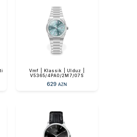
ti
Vmf | Klassi̇k | Ulduz |
V5365/4PA0/2M7/07S
629
AZN
0 ₼
0 ₼
0 ₼