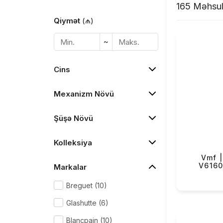
Adın bütün dillərdə rahat, səlist səslənməsi, yadd
165 Məhsu
mexanizmi və siferblatı üzərində gözəl görünməsi
Qiymət
(₼)
VMF saatlarının istehsalında yüksək keyfiyyətli pa
~
siferblat, təbii yolla aşılanmış dəridən hazırlanmış 
Yaponiyanın tanınmış Seiko mexanizmləri istifadə 
Cins
dəridən hazırlanan kəmərlərinin arxa hissəsində 
olması xüsusi olaraq həkk edilib.
Mexanizm Növü
VMF saatlarının yaradıcıları bu markanın yalnız Az
hüdudlarından kənarda da seviləcəyinə və tanınaca
Şüşə Növü
keyfiyyəti və dizaynı ilə dünya şöhrətli markalarda
fərqli olaraq, VMF saatları qiymət seqmenti baxı
Kolleksiya
əlçatan olacaq.
Vmf |
V616
Markalar
VMF saatları Klassik, Ənənə, Miras, İdman və Şəhər
ailələr özündə Muğam, Ulduz, Miras, İrs, Tor, Eleqan
Breguet (10)
Azman və Balans kolleksiyalarını birləşdirir.
Glashutte (6)
“Taxmaq istədiyimiz saatın uğur qazanmaq üçün h
Blancpain (10)