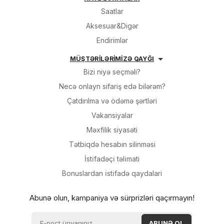
Saatlar
Aksesuar&Digər
Endirimlər
MÜŞTƏRİLƏRİMİZƏ QAYĞI
Bizi niyə seçməli?
Necə onlayn sifariş edə bilərəm?
Çatdırılma və ödəmə şərtləri
Vakansiyalar
Məxfilik siyasəti
Tətbiqdə hesabın silinməsi
İsti̇fadəçi̇ təli̇mati
Bonuslardan i̇sti̇fadə qaydalari
Abunə olun, kampaniya və sürprizləri qaçırmayın!