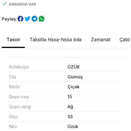
ANBARDA VAR
Paylaş:
Təsvir
Taksitlə hissə-hissə ödə
Zəmanət
Çatdı
Kolleksiya
ÜZÜK
Cila
Gümüş
Məhsul(lar) səbətə əlavə edildi
Motiv
Çiçək
Qaşın sayı
15
Qaşın rəngi
Ağ
Sifarişin detalları
Ölçü
53
Növ
Üzük