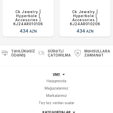
Ck Jewelry |
Ck Jewelry |
Hyperbole |
Hyperbole |
Accesories |
Accesories |
KJ24AR010106
KJ24AR010206
434
434
AZN
AZN
TƏHLÜKƏSIZ
SÜRƏTLI
MƏHSULLARA
ÖDƏNIŞ
ÇATDIRILMA
ZƏMANƏT
VMF
Haqqımızda
Mağazalarımız
Markalarımız
Tez tez verilən sualar
KATEQORİYALAR