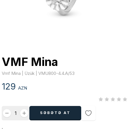
VMF Mina
Vmf Mina | Üzük | VMU800-4.4.A/53
129
AZN
SƏBƏTƏ AT
.