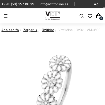
+994 (50) 257 80 39
info@vmfonline.az
|
AZ
0
Ana səhifə
Zərgərlik
Üzüklər
Vmf Mina | Üzük | VMU800-4.4.A/53