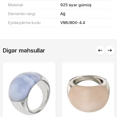
0 ₼
Məhsul toplam
(0)
Materialı
925 əyar gümüş
Elementin rəngi
Ağ
Endirim
0 ₼
Eyniləşdirmə kodu
VMU800-4.4
Çatdırılma
0 ₼
Yekun məbləğ
OK
0 ₼
Digər məhsullar
Sifarişi rəsmiləşdir
Alış-verişə davam et