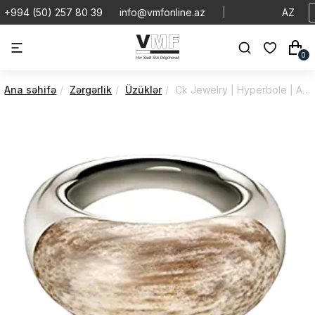
+994 (50) 257 80 39
info@vmfonline.az
|
AZ
0
Ana səhifə
Zərgərlik
Üzüklər
Ck Jewelry | Hyperbole | Accesories | KJ24AR010608