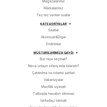
Mağazalarımız
Markalarımız
Tez tez verilən sualar
KATEQORİYALAR
Saatlar
Aksesuar&Digər
Endirimlər
MÜŞTƏRİLƏRİMİZƏ QAYĞI
Bizi niyə seçməli?
Necə onlayn sifariş edə bilərəm?
Çatdırılma və ödəmə şərtləri
Vakansiyalar
Məxfilik siyasəti
Tətbiqdə hesabın silinməsi
İsti̇fadəçi̇ təli̇mati