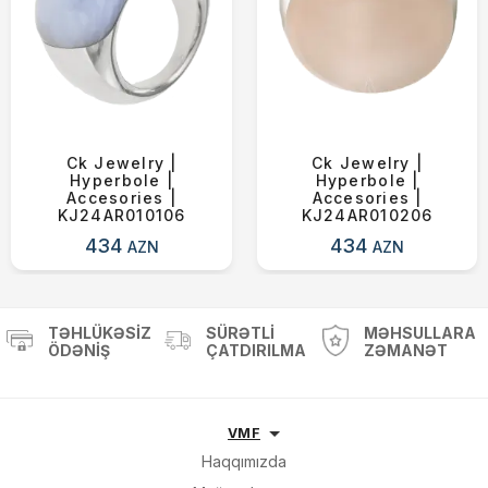
Ck Jewelry |
Ck Jewelry |
Hyperbole |
Hyperbole |
Accesories |
Accesories |
KJ24AR010106
KJ24AR010206
434
434
AZN
AZN
TƏHLÜKƏSIZ
SÜRƏTLI
MƏHSULLARA
ÖDƏNIŞ
ÇATDIRILMA
ZƏMANƏT
VMF
Haqqımızda