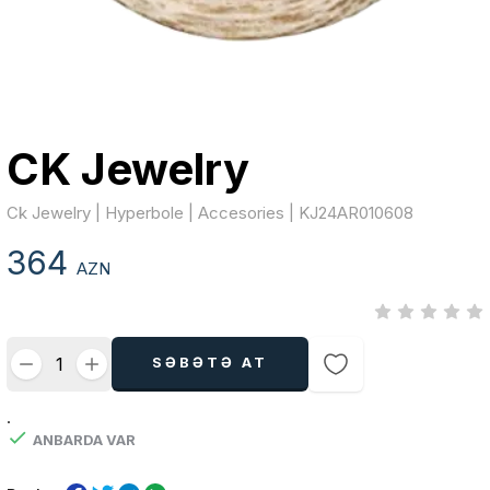
CK Jewelry
Ck Jewelry | Hyperbole | Accesories | KJ24AR010608
364
AZN
SƏBƏTƏ AT
.
ANBARDA VAR