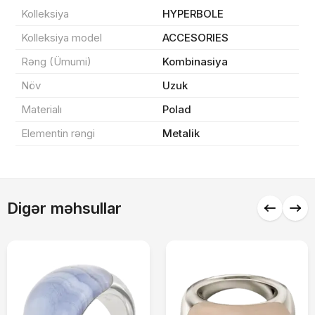
Sifarişin detalları
Kolleksiya
HYPERBOLE
Kolleksiya model
ACCESORIES
0 ₼
Məhsul toplam
(0)
Rəng (Ümumi)
Kombinasiya
Endirim
0 ₼
Növ
Uzuk
Çatdırılma
0 ₼
Materialı
Polad
Elementin rəngi
Metalik
Yekun məbləğ
OK
0 ₼
Sifarişi rəsmiləşdir
Digər məhsullar
Alış-verişə davam et