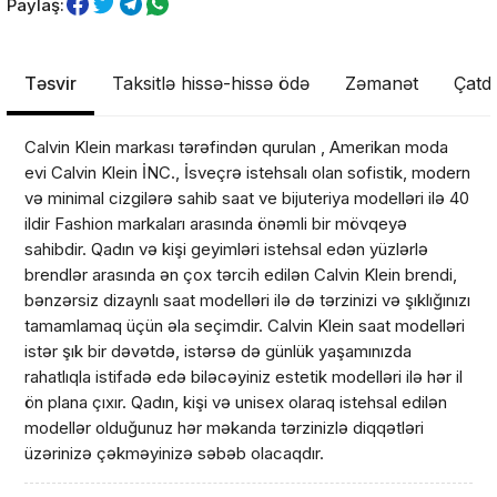
Paylaş:
Təsvir
Taksitlə hissə-hissə ödə
Zəmanət
Çatdı
Calvin Klein markası tərəfindən qurulan , Amerikan moda
evi Calvin Klein İNC., İsveçrə istehsalı olan sofistik, modern
və minimal cizgilərə sahib saat ve bijuteriya modelləri ilə 40
ildir Fashion markaları arasında önəmli bir mövqeyə
sahibdir. Qadın və kişi geyimləri istehsal edən yüzlərlə
brendlər arasında ən çox tərcih edilən Calvin Klein brendi,
bənzərsiz dizaynlı saat modelləri ilə də tərzinizi və şıklığınızı
tamamlamaq üçün əla seçimdir. Calvin Klein saat modelləri
istər şık bir dəvətdə, istərsə də günlük yaşamınızda
rahatlıqla istifadə edə biləcəyiniz estetik modelləri ilə hər il
Məhsul(lar) səbətə əlavə edildi
ön plana çıxır. Qadın, kişi və unisex olaraq istehsal edilən
modellər olduğunuz hər məkanda tərzinizlə diqqətləri
üzərinizə çəkməyinizə səbəb olacaqdır.