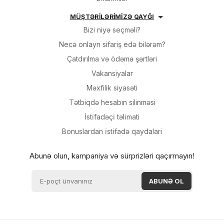
MÜŞTƏRİLƏRİMİZƏ QAYĞI
Bizi niyə seçməli?
Necə onlayn sifariş edə bilərəm?
Çatdırılma və ödəmə şərtləri
Vakansiyalar
Məxfilik siyasəti
Tətbiqdə hesabın silinməsi
İsti̇fadəçi̇ təli̇mati
Bonuslardan i̇sti̇fadə qaydalari
Abunə olun, kampaniya və sürprizləri qaçırmayın!