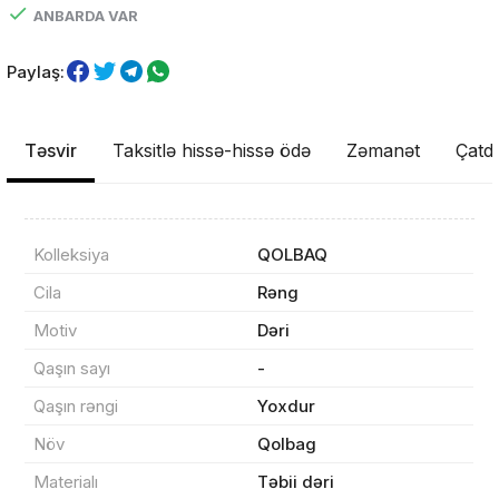
ANBARDA VAR
Paylaş:
Təsvir
Taksitlə hissə-hissə ödə
Zəmanət
Çatdı
Kolleksiya
QOLBAQ
Məhsul(lar) səbətə əlavə edildi
Cila
Rəng
Motiv
Dəri
Qaşın sayı
-
Sifarişin detalları
Qaşın rəngi
Yoxdur
Növ
Qolbag
0 ₼
Məhsul toplam
(0)
Materialı
Təbii dəri