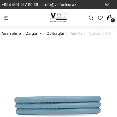
+994 (50) 257 80 39
info@vmfonline.az
|
AZ
0
Ana səhifə
Zərgərlik
Qolbaqlar
Vmf Mina | Qolbaq | VMQD/601-/4-70Lightblue