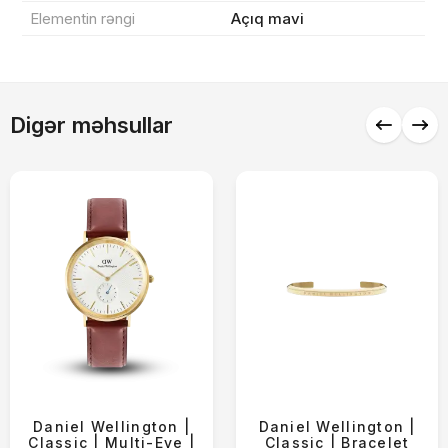
Endirim
0 ₼
Elementin rəngi
Açıq mavi
Çatdırılma
0 ₼
Digər məhsullar
Yekun məbləğ
OK
0 ₼
Sifarişi rəsmiləşdir
Alış-verişə davam et
Daniel Wellington |
Daniel Wellington |
Classic | Multi-Eye |
Classic | Bracelet