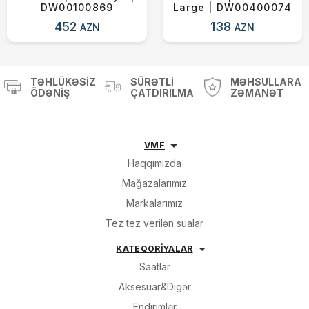
DW00100869
Large | DW00400074
452
138
AZN
AZN
TƏHLÜKƏSIZ
SÜRƏTLI
MƏHSULLARA
ÖDƏNIŞ
ÇATDIRILMA
ZƏMANƏT
VMF
Haqqımızda
Mağazalarımız
Markalarımız
Tez tez verilən sualar
KATEQORİYALAR
Saatlar
Aksesuar&Digər
Endirimlər