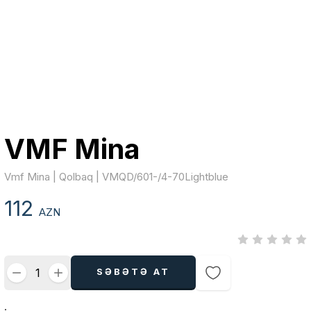
VMF Mina
Vmf Mina | Qolbaq | VMQD/601-/4-70Lightblue
112
AZN
SƏBƏTƏ AT
.