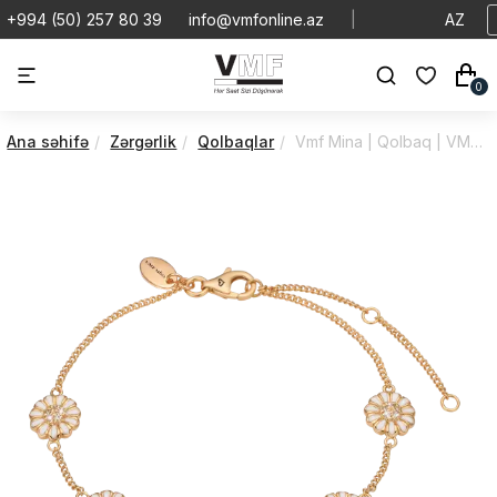
+994 (50) 257 80 39
info@vmfonline.az
|
AZ
0
Ana səhifə
Zərgərlik
Qolbaqlar
Vmf Mina | Qolbaq | VMQ/601-G02