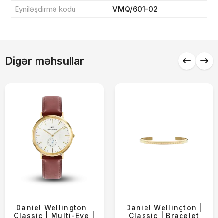
Endirim
0 ₼
Eyniləşdirmə kodu
VMQ/601-02
Çatdırılma
0 ₼
Digər məhsullar
Yekun məbləğ
OK
0 ₼
Sifarişi rəsmiləşdir
Alış-verişə davam et
Daniel Wellington |
Daniel Wellington |
Classic | Multi-Eye |
Classic | Bracelet