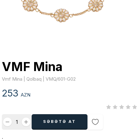
VMF Mina
Vmf Mina | Qolbaq | VMQ/601-G02
253
AZN
SƏBƏTƏ AT
.