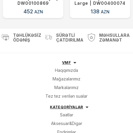
DW00100869
Large | DW00400074
452
138
AZN
AZN
TƏHLÜKƏSIZ
SÜRƏTLI
MƏHSULLARA
ÖDƏNIŞ
ÇATDIRILMA
ZƏMANƏT
VMF
Haqqımızda
Mağazalarımız
Markalarımız
Tez tez verilən sualar
KATEQORİYALAR
Saatlar
Aksesuar&Digər
Endirimlər