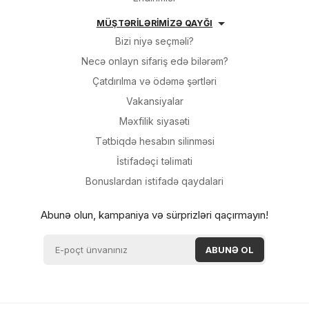
MÜŞTƏRİLƏRİMİZƏ QAYĞI
Bizi niyə seçməli?
Necə onlayn sifariş edə bilərəm?
Çatdırılma və ödəmə şərtləri
Vakansiyalar
Məxfilik siyasəti
Tətbiqdə hesabın silinməsi
İsti̇fadəçi̇ təli̇mati
Bonuslardan i̇sti̇fadə qaydalari
Abunə olun, kampaniya və sürprizləri qaçırmayın!