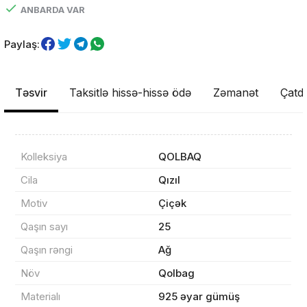
ANBARDA VAR
Paylaş:
Təsvir
Taksitlə hissə-hissə ödə
Zəmanət
Çatdı
Kolleksiya
QOLBAQ
Məhsul(lar) səbətə əlavə edildi
Cila
Qızıl
Motiv
Çiçək
Qaşın sayı
25
Sifarişin detalları
Qaşın rəngi
Ağ
Növ
Qolbag
0 ₼
Məhsul toplam
(0)
Materialı
925 əyar gümüş