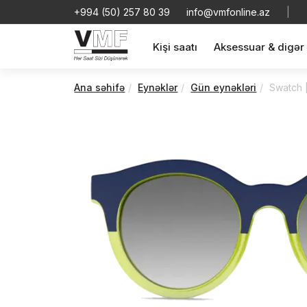
+994 (50) 257 80 39
info@vmfonline.az
|
Kişi saatı
Aksessuar & digər
Ana səhifə
Eynəklər
Gün eynəkləri
Swatch 