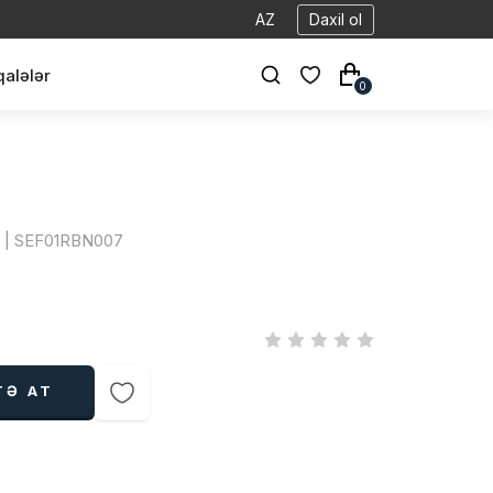
AZ
Daxil ol
alələr
0
lf | SEF01RBN007
TƏ AT