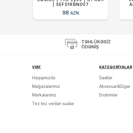
|
| SEF01RBN007
A
0P
98
AZN
TƏHLÜKƏSIZ
ÖDƏNIŞ
VMF
KATEQORİYALAR
Haqqımızda
Saatlar
Mağazalarımız
Aksesuar&Digər
Markalarımız
Endirimlər
Tez tez verilən sualar