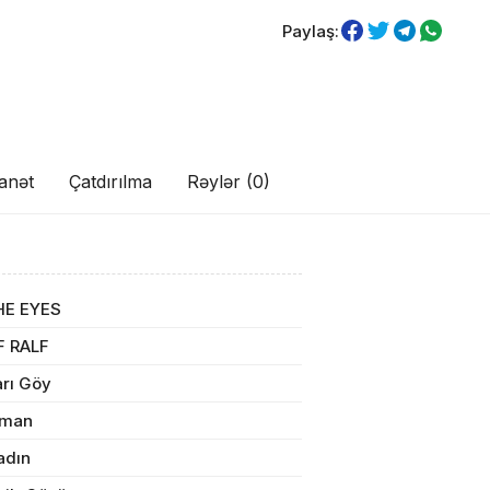
Paylaş:
anət
Çatdırılma
Rəylər (0)
ul(lar) səbətə əlavə edildi
HE EYES
F RALF
arı Göy
arişin detalları
dman
adın
sul toplam
(0)