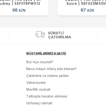
udrey | SEF01RPW012
Susie | SEF02SMS0
98
87
AZN
AZN
SÜRƏTLI
ÇATDIRILMA
MÜŞTƏRİLƏRİMİZƏ QAYĞI
Bizi niyə seçməli?
Necə onlayn sifariş edə bilərəm?
Çatdırılma və ödəmə şərtləri
Vakansiyalar
Məxfilik siyasəti
Tətbiqdə hesabın silinməsi
İsti̇fadəçi̇ təli̇mati