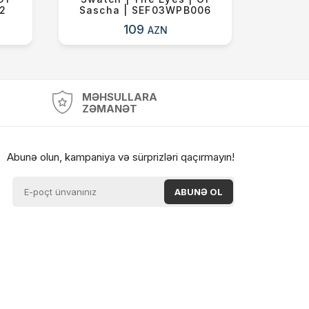
02
Sascha | SEF03WPB006
109
AZN
MƏHSULLARA
ZƏMANƏT
Abunə olun, kampaniya və sürprizləri qaçırmayın!