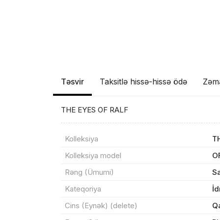
Təsvir
Taksitlə hissə-hissə ödə
Zəm
THE EYES OF RALF
Məhs
Kolleksiya
T
Kolleksiya model
O
Rəng (Ümumi)
S
Sif
Kateqoriya
İ
Cins (Eynək) (delete)
Q
Məh