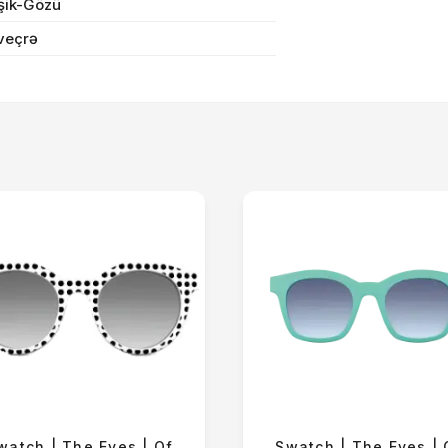
şik-Gözü
irim
veçrə
dırılma
n məbləğ
OK
Sifarişi rəsmiləşdir
Alış-verişə davam et
watch | The Eyes | Of
Swatch | The Eyes | 