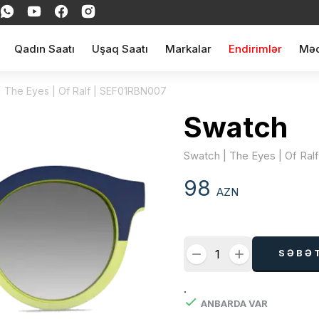
Qadın Saatı
Uşaq Saatı
Markalar
Endirimlər
Məq
| The Eyes | Of Ralf | SEF01RBN007
Swatch
Swatch | The Eyes | Of Ra
98
AZN
SƏBƏ
.
ANBARDA VAR