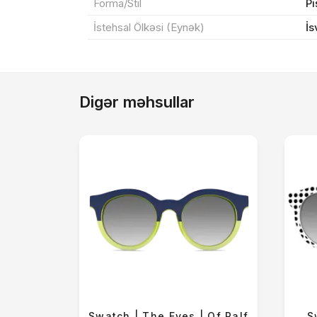
Forma/Stil
Pi
End
İstehsal Ölkəsi (Eynək)
İs
Çat
Digər məhsullar
Yeku
age |
Swatch | The Eyes | Of Ralf
S