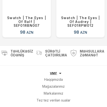
Swatch | The Eyes |
Swatch | The Eyes |
Of Ralf |
Of Audrey |
SEF01RBN007
SEF01RPW012
98
98
AZN
AZN
TƏHLÜKƏSIZ
SÜRƏTLI
MƏHSULLARA
ÖDƏNIŞ
ÇATDIRILMA
ZƏMANƏT
VMF
Haqqımızda
Mağazalarımız
Markalarımız
Tez tez verilən sualar