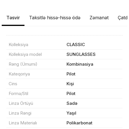
Təsvir
Taksitlə hissə-hissə ödə
Zəmanət
Çatdı
Kolleksiya
CLASSIC
Kolleksiya model
SUNGLASSES
Rəng (Ümumi)
Kombinasiya
Kateqoriya
Pilot
Cins
Kişi
Məhsul(lar) səbətə əlavə edildi
Forma/Stil
Pilot
Linza Örtüyü
Sadə
Linza Rəngi
Yaşıl
Sifarişin detalları
Linza Materialı
Polikarbonat