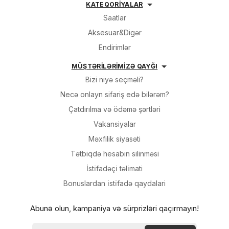
KATEQORİYALAR
Saatlar
Aksesuar&Digər
Endirimlər
MÜŞTƏRİLƏRİMİZƏ QAYĞI
Bizi niyə seçməli?
Necə onlayn sifariş edə bilərəm?
Çatdırılma və ödəmə şərtləri
Vakansiyalar
Məxfilik siyasəti
Tətbiqdə hesabın silinməsi
İsti̇fadəçi̇ təli̇mati
Bonuslardan i̇sti̇fadə qaydalari
Abunə olun, kampaniya və sürprizləri qaçırmayın!