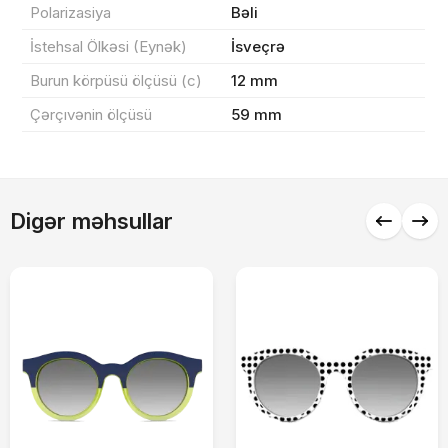
Polarizasiya
Bəli
0 ₼
Məhsul toplam
(0)
İstehsal Ölkəsi (Eynək)
İsveçrə
Endirim
0 ₼
Burun körpüsü ölçüsü (c)
12 mm
Çatdırılma
0 ₼
Çərçıvənin ölçüsü
59 mm
Yekun məbləğ
OK
0 ₼
Digər məhsullar
Sifarişi rəsmiləşdir
Alış-verişə davam et