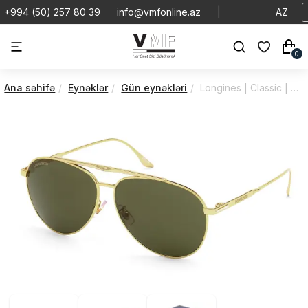
+994 (50) 257 80 39
info@vmfonline.az
|
AZ
0
Ana səhifə
Eynəklər
Gün eynəkləri
Longines | Classic | Sunglasses | LG0005H5930N