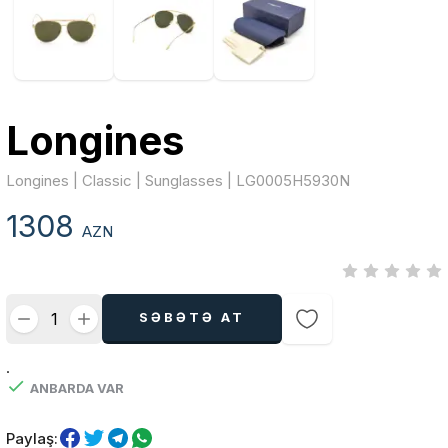
Longines
Longines | Classic | Sunglasses | LG0005H5930N
1308
AZN
SƏBƏTƏ AT
.
ANBARDA VAR
Paylaş: