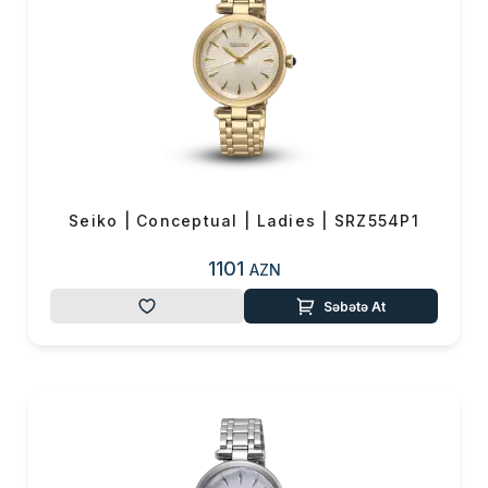
Seiko | Conceptual | Ladies | SRZ554P1
1101
AZN
Səbətə At