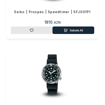
Seiko | Prospex | Speedtimer | SFJ001P1
1815
AZN
Səbətə At