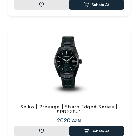
Səbətə At
Seiko | Presage | Sharp Edged Series |
SPB229J1
2020
AZN
Səbətə At