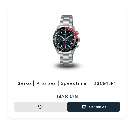
saatlarında
isə
güc
və
nəcibliyi
əks
olunur. Seiko göstərir ki, saat
dizaynı saat texnologiyasının
inkişafı üçün başlanğıc nöqtəsi,
ürəyə toxunacaq
sənətkarlıqdakı incəliyi irəli
aparan sonsuz yoldur. Bu yolla,
marka həmişə modada
qalmağa müvəffəq olmuş,
saatı adi bir vaxt ölçüsü kimi
deyil, sənət halına çevirməyə
müvəffəq olmuşdur.
Seiko | Prospex | Speedtimer | SSC915P1
www.vmf.az
saytından
online
1428
AZN
sifariş
edərək modada
qalmağa müvəffəq
Səbətə At
olmuş
Seiko saatlarına
sahib
ola bilərsiniz.