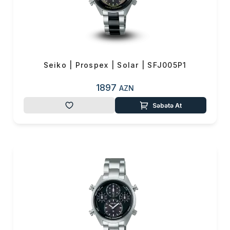
Seiko | Prospex | Solar | SFJ005P1
1897
AZN
Səbətə At
Məhsul(lar) səbətə əlavə edildi
Sifarişin detalları