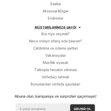
Saatlar
Aksesuar&Digər
Endirimlər
MÜŞTƏRİLƏRİMİZƏ QAYĞI
Bizi niyə seçməli?
Necə onlayn sifariş edə bilərəm?
Çatdırılma və ödəmə şərtləri
Vakansiyalar
Məxfilik siyasəti
Tətbiqdə hesabın silinməsi
İsti̇fadəçi̇ təli̇mati
Bonuslardan i̇sti̇fadə qaydalari
Abunə olun, kampaniya və sürprizləri qaçırmayın!