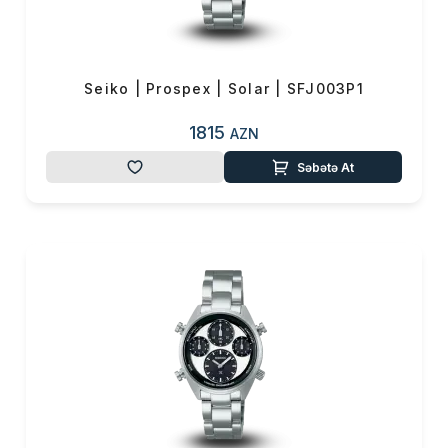
0 ₼
Məhsul toplam
(0)
Endirim
0 ₼
Seiko | Prospex | Solar | SFJ003P1
Çatdırılma
0 ₼
1815
AZN
OK
Səbətə At
Yekun məbləğ
0 ₼
Sifarişi rəsmiləşdir
Alış-verişə davam et