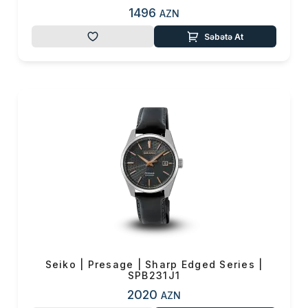
1496
AZN
Səbətə At
Seiko | Presage | Sharp Edged Series |
SPB231J1
2020
AZN