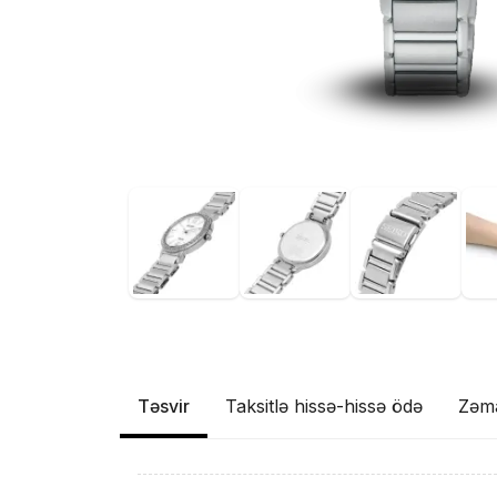
Təsvir
Taksitlə hissə-hissə ödə
Zəm