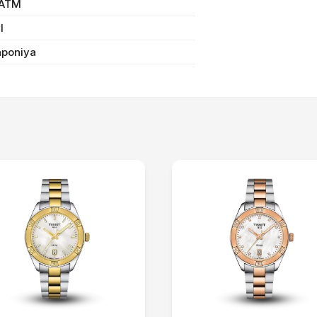
Sifarişi rəsmiləşdir
 ATM
il
aponiya
Alış-verişə davam et