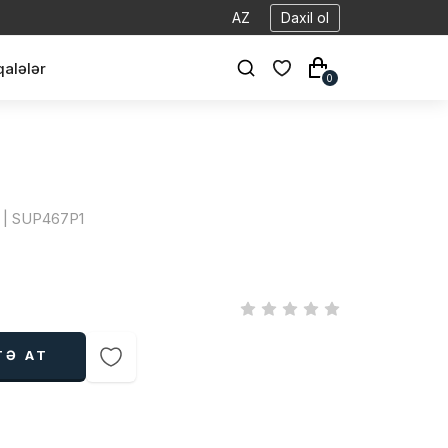
AZ
Daxil ol
alələr
0
s | SUP467P1
TƏ AT