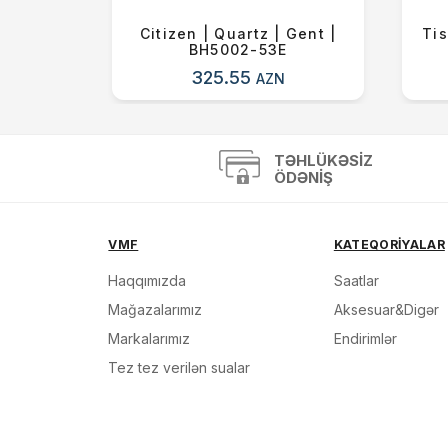
ld |
Citizen | Quartz | Gent |
Tis
7S122
BH5002-53E
325.55
AZN
TƏHLÜKƏSIZ
ÖDƏNIŞ
VMF
KATEQORİYALAR
Haqqımızda
Saatlar
Mağazalarımız
Aksesuar&Digər
Markalarımız
Endirimlər
Tez tez verilən sualar