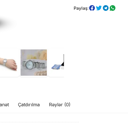
Paylaş:
anət
Çatdırılma
Rəylər (0)