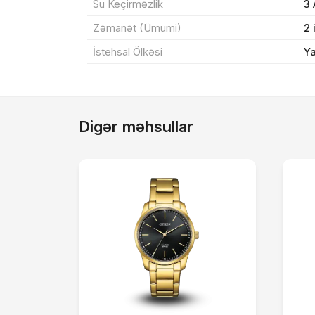
Su Keçirməzlik
3
Zəmanət (Ümumi)
2 
İstehsal Ölkəsi
Y
Digər məhsullar