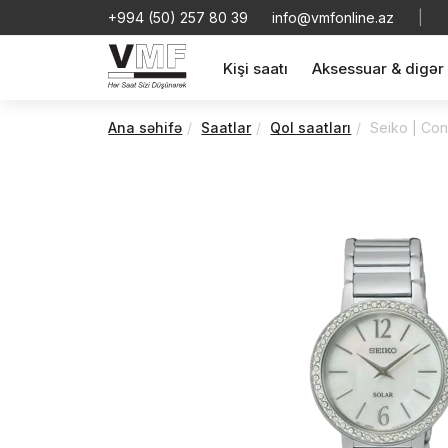
+994 (50) 257 80 39
info@vmfonline.az
|
Kişi saatı
Aksessuar & digər
Ana səhifə
Saatlar
Qol saatları
Seiko | Con