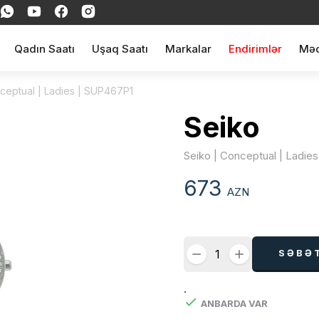
Qadın Saatı
Uşaq Saatı
Markalar
Endirimlər
Məq
ceptual | Ladies | SUP467P1
Seiko
Seiko | Conceptual | Ladie
673
AZN
SƏBƏ
.
ANBARDA VAR