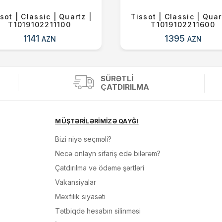
sot | Classic | Quartz |
Tissot | Classic | Quar
T1019102211100
T1019102211600
1141
1395
AZN
AZN
SÜRƏTLI
ÇATDIRILMA
MÜŞTƏRİLƏRİMİZƏ QAYĞI
Bizi niyə seçməli?
Necə onlayn sifariş edə bilərəm?
Çatdırılma və ödəmə şərtləri
Vakansiyalar
Məxfilik siyasəti
Tətbiqdə hesabın silinməsi