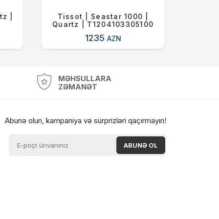
tz |
Tissot | Seastar 1000 |
Tisso
Quartz | T1204103305100
Quart
1235
AZN
MƏHSULLARA
ZƏMANƏT
Abunə olun, kampaniya və sürprizləri qaçırmayın!