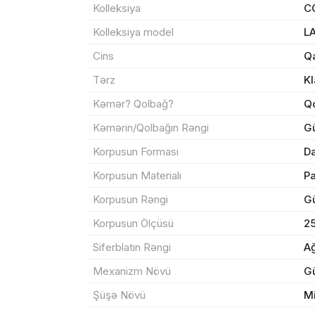
Kolleksiya
C
Məhs
Kolleksiya model
L
Cins
Q
Tərz
Kl
Kəmər? Qolbağ?
Q
Sif
Kəmərin/Qolbağın Rəngi
G
Korpusun Forması
Da
Məh
Korpusun Materialı
P
End
Korpusun Rəngi
G
Çat
Korpusun Ölçüsü
2
Siferblatın Rəngi
A
Mexanizm Növü
G
Yeku
Şüşə Növü
M