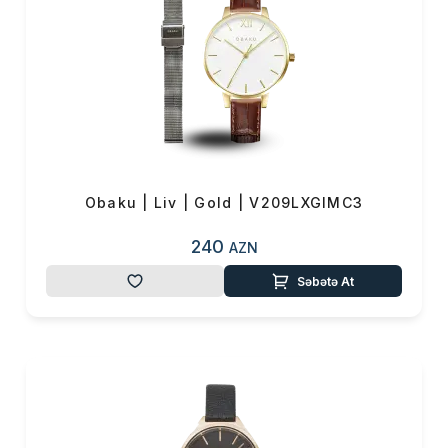
Obaku | Liv | Gold | V209LXGIMC3
240
AZN
Səbətə At