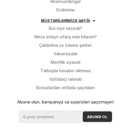
Aksesuar&Digər
Endirimlər
MÜŞTƏRİLƏRİMİZƏ QAYĞI
Bizi niyə seçməli?
Necə onlayn sifariş edə bilərəm?
Çatdırılma və ödəmə şərtləri
Vakansiyalar
Məxfilik siyasəti
Tətbiqdə hesabın silinməsi
İsti̇fadəçi̇ təli̇mati
Bonuslardan i̇sti̇fadə qaydalari
Abunə olun, kampaniya və sürprizləri qaçırmayın!