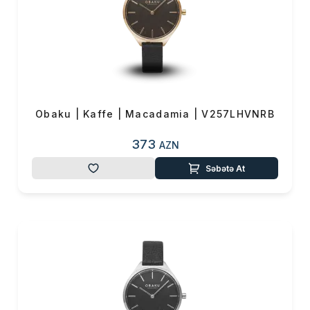
Obaku | Kaffe | Macadamia | V257LHVNRB
373
AZN
Səbətə At