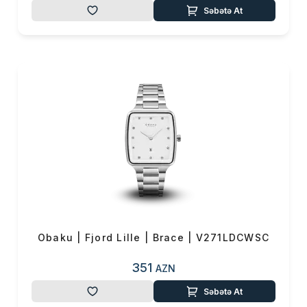
Səbətə At
Obaku | Fjord Lille | Brace | V271LDCWSC
351
AZN
Səbətə At