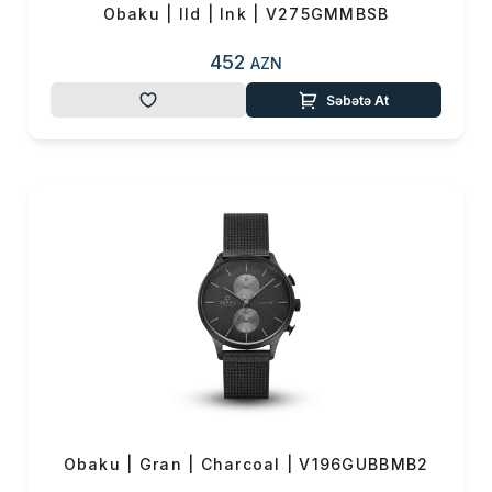
Obaku | Ild | Ink | V275GMMBSB
452
AZN
Səbətə At
Obaku | Gran | Charcoal | V196GUBBMB2