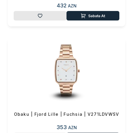
432
AZN
Səbətə At
Obaku | Fjord Lille | Fuchsia | V271LDVWSV
353
AZN