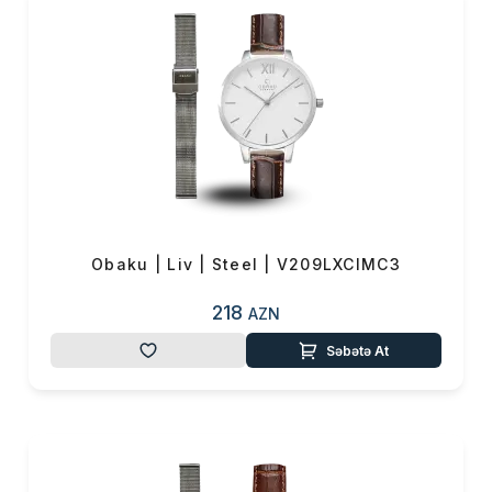
Obaku | Liv | Steel | V209LXCIMC3
218
AZN
Səbətə At