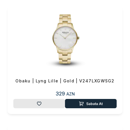
Obaku | Lyng Lille | Gold | V247LXGWSG2
329
AZN
Səbətə At