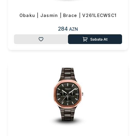
Obaku | Jasmin | Brace | V261LECWSC1
284
AZN
Səbətə At