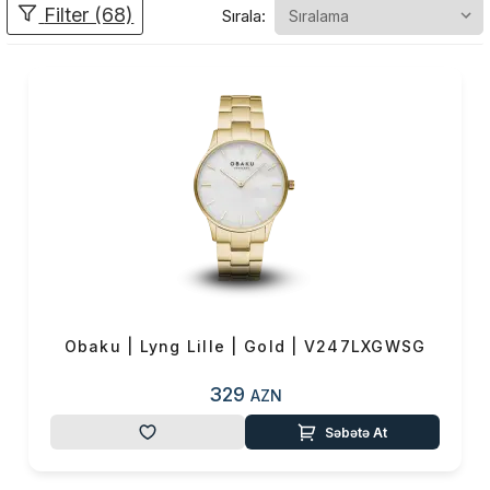
Filter (68)
Sırala:
məsafədə yaranan ənənələri
qarışdırmaq çətin görünə bilər,
lakin peşəkar dizaynerlər
sayəsində Obaku Nordic və
Asiya dizayn deyimlərinin
qovuşduğu dizaynlar yaratdı.
Bütün Obaku saatları
zamansızdır və zamanın
sınağına dözəcək. Obaku
dəbdəbəli materialları və unikal
dizaynları sərfəli qiymətlərlə
birləşdirir.
Obaku | Lyng Lille | Gold | V247LXGWSG
329
AZN
Səbətə At