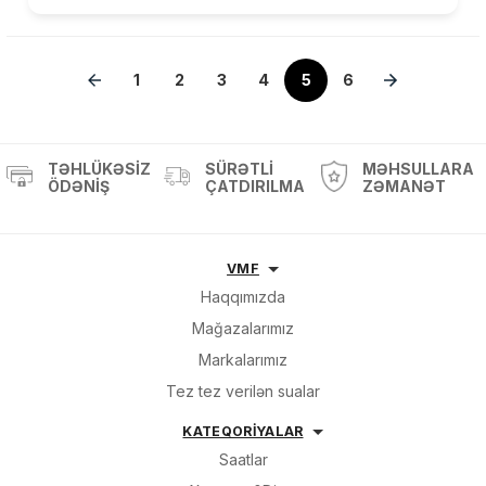
1
2
3
4
5
6
TƏHLÜKƏSIZ
SÜRƏTLI
MƏHSULLARA
ÖDƏNIŞ
ÇATDIRILMA
ZƏMANƏT
VMF
Haqqımızda
Mağazalarımız
Markalarımız
Tez tez verilən sualar
KATEQORİYALAR
Saatlar