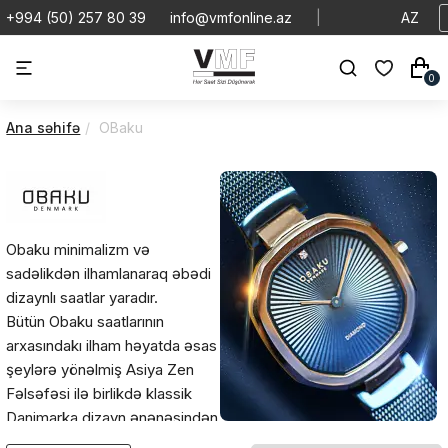
+994 (50) 257 80 39
info@vmfonline.az
|
AZ
0
Ana səhifə
OBaku
Obaku minimalizm və
sadəlikdən ilhamlanaraq əbədi
dizaynlı saatlar yaradır.
Bütün Obaku saatlarının
arxasındakı ilham həyatda əsas
şeylərə yönəlmiş Asiya Zen
Fəlsəfəsi ilə birlikdə klassik
Danimarka dizayn ənənəsindən
gəlir. Minlərlə kilometr