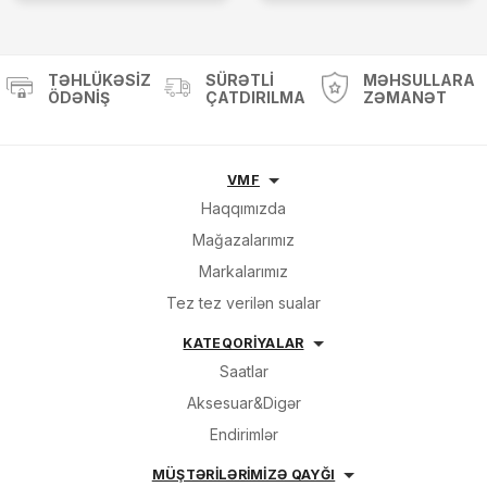
TƏHLÜKƏSIZ
SÜRƏTLI
MƏHSULLARA
ÖDƏNIŞ
ÇATDIRILMA
ZƏMANƏT
VMF
Haqqımızda
Mağazalarımız
Markalarımız
Tez tez verilən sualar
KATEQORİYALAR
Saatlar
Aksesuar&Digər
Endirimlər
MÜŞTƏRİLƏRİMİZƏ QAYĞI