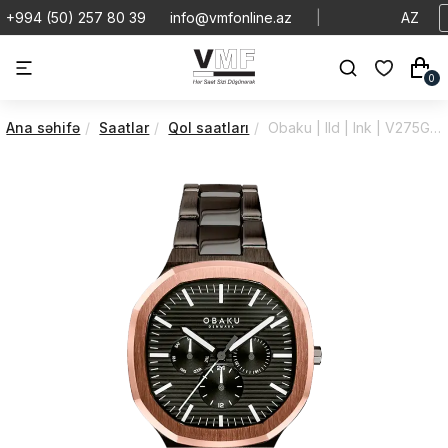
+994 (50) 257 80 39
info@vmfonline.az
|
AZ
0
Ana səhifə
Saatlar
Qol saatları
Obaku | Ild | Ink | V275GMMBSB