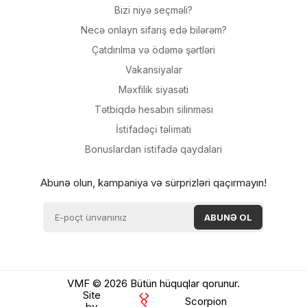
Bizi niyə seçməli?
Necə onlayn sifariş edə bilərəm?
Çatdırılma və ödəmə şərtləri
Vakansiyalar
Məxfilik siyasəti
Tətbiqdə hesabın silinməsi
İsti̇fadəçi̇ təli̇mati
Bonuslardan i̇sti̇fadə qaydalari
Abunə olun, kampaniya və sürprizləri qaçırmayın!
VMF © 2026 Bütün hüquqlar qorunur.
Site
Scorpion
by