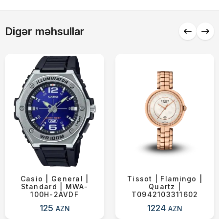
Alış-verişə davam et
Digər məhsullar
Casio | General |
Tissot | Flamingo |
Standard | MWA-
Quartz |
100H-2AVDF
T0942103311602
125
1224
AZN
AZN