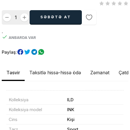
SƏBƏTƏ AT
.
ANBARDA VAR
Paylaş:
Təsvir
Taksitlə hissə-hissə ödə
Zəmanət
Çatdı
Kolleksiya
ILD
Kolleksiya model
INK
Cins
Kişi
Tərz
Sport