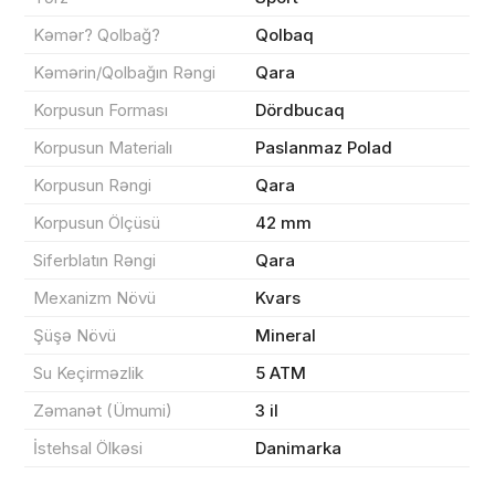
Məhsul(lar) səbətə əlavə edildi
Kəmər? Qolbağ?
Qolbaq
Kəmərin/Qolbağın Rəngi
Qara
Korpusun Forması
Dördbucaq
Sifarişin detalları
Korpusun Materialı
Paslanmaz Polad
Korpusun Rəngi
Qara
0 ₼
Məhsul toplam
(0)
Korpusun Ölçüsü
42 mm
Endirim
0 ₼
Siferblatın Rəngi
Qara
Çatdırılma
0 ₼
Mexanizm Növü
Kvars
Şüşə Növü
Mineral
Yekun məbləğ
OK
0 ₼
Su Keçirməzlik
5 ATM
Zəmanət (Ümumi)
3 il
Sifarişi rəsmiləşdir
İstehsal Ölkəsi
Danimarka