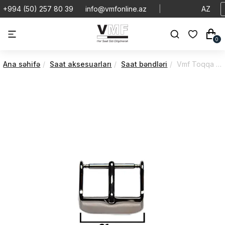
+994 (50) 257 80 39
info@vmfonline.az
|
AZ
0
Ana səhifə
Saat aksesuarları
Saat bəndləri
Vmf Toqqa | Bənd | VTB640O0S/3