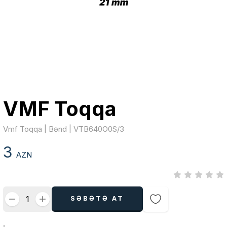
VMF Toqqa
Vmf Toqqa | Bənd | VTB640O0S/3
3
AZN
SƏBƏTƏ AT
.