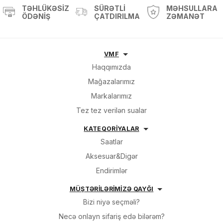
TƏHLÜKƏSIZ
SÜRƏTLI
MƏHSULLARA
ÖDƏNIŞ
ÇATDIRILMA
ZƏMANƏT
VMF
Haqqımızda
Mağazalarımız
Markalarımız
Tez tez verilən sualar
KATEQORİYALAR
Saatlar
Aksesuar&Digər
Endirimlər
MÜŞTƏRİLƏRİMİZƏ QAYĞI
Bizi niyə seçməli?
Necə onlayn sifariş edə bilərəm?