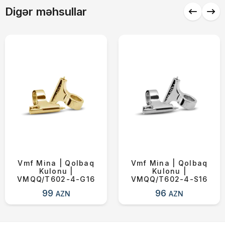
Çatdırılma
0 ₼
Digər məhsullar
Yekun məbləğ
OK
0 ₼
Sifarişi rəsmiləşdir
Alış-verişə davam et
Vmf Mina | Qolbaq
Vmf Mina | Qolbaq
Kulonu |
Kulonu |
VMQQ/T602-4-G16
VMQQ/T602-4-S16
99
96
AZN
AZN