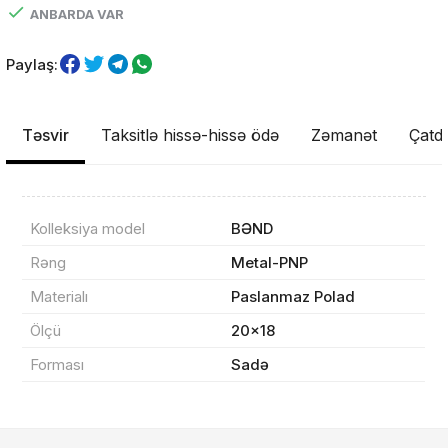
ANBARDA VAR
Paylaş:
Təsvir
Taksitlə hissə-hissə ödə
Zəmanət
Çatdı
Məhsul(lar) səbətə əlavə edildi
Kolleksiya model
BƏND
Rəng
Metal-PNP
Materialı
Paslanmaz Polad
Sifarişin detalları
Ölçü
20x18
Forması
Sadə
0 ₼
Məhsul toplam
(0)
Endirim
0 ₼