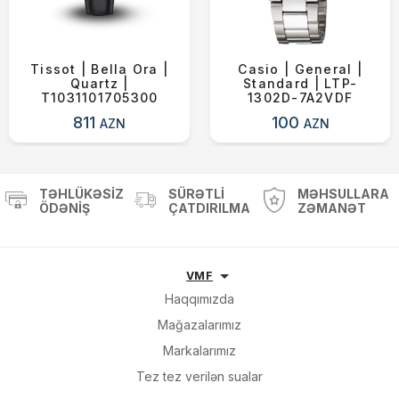
Tissot | Bella Ora |
Casio | General |
Quartz |
Standard | LTP-
T1031101705300
1302D-7A2VDF
811
100
AZN
AZN
TƏHLÜKƏSIZ
SÜRƏTLI
MƏHSULLARA
ÖDƏNIŞ
ÇATDIRILMA
ZƏMANƏT
VMF
Haqqımızda
Mağazalarımız
Markalarımız
Tez tez verilən sualar