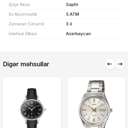
Şüşə Növü
Sapfir
Sifarişi rəsmiləşdir
Su Keçirməzlik
5 ATM
Zəmanət (Ümumi)
3 il
Alış-verişə davam et
İstehsal Ölkəsi
Azərbaycan
Digər məhsullar