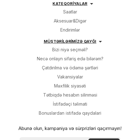
KATEQORİYALAR
Saatlar
Aksesuar&Digər
Endirimlər
MÜŞTƏRİLƏRİMİZƏ QAYĞI
Bizi niyə seçməli?
Necə onlayn sifariş edə bilərəm?
Çatdırılma və ödəmə şərtləri
Vakansiyalar
Məxfilik siyasəti
Tətbiqdə hesabın silinməsi
İsti̇fadəçi̇ təli̇mati
Bonuslardan i̇sti̇fadə qaydalari
Abunə olun, kampaniya və sürprizləri qaçırmayın!