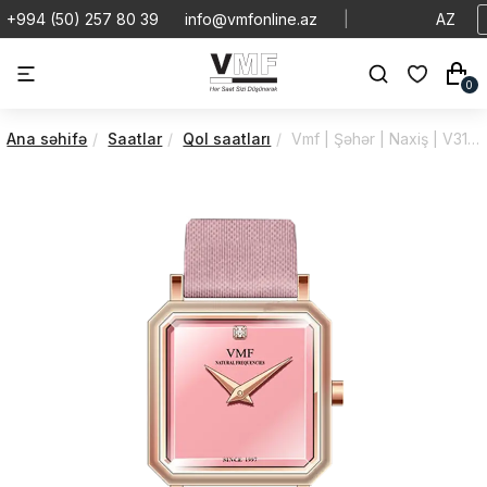
+994 (50) 257 80 39
info@vmfonline.az
|
AZ
0
Ana səhifə
Saatlar
Qol saatları
Vmf | Şəhər | Naxiş | V3150/2PC0/1M9/79