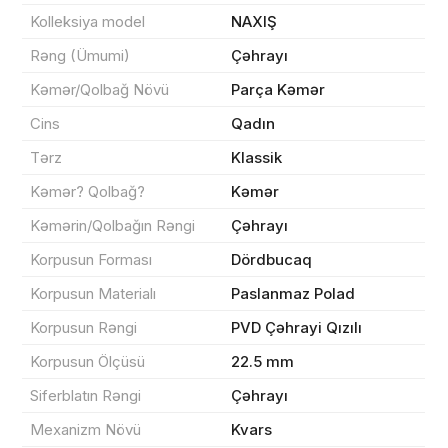
Kolleksiya model
NAXIŞ
Rəng (Ümumi)
Çəhrayı
Məhsul(lar) səbətə əlavə edildi
Kəmər/Qolbağ Növü
Parça Kəmər
Cins
Qadın
Tərz
Klassik
Sifarişin detalları
Kəmər? Qolbağ?
Kəmər
Kəmərin/Qolbağın Rəngi
Çəhrayı
0 ₼
Məhsul toplam
(0)
Korpusun Forması
Dördbucaq
Endirim
0 ₼
Korpusun Materialı
Paslanmaz Polad
Korpusun Rəngi
PVD Çəhrayi Qızılı
Çatdırılma
0 ₼
Korpusun Ölçüsü
22.5 mm
Siferblatın Rəngi
Çəhrayı
Yekun məbləğ
OK
0 ₼
Mexanizm Növü
Kvars