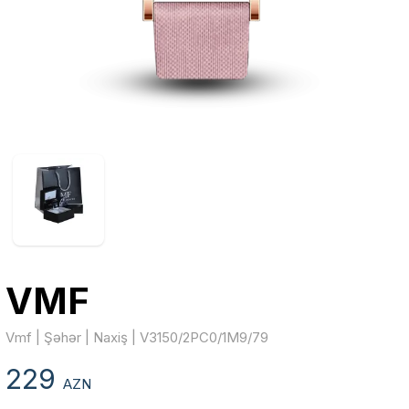
VMF
Vmf | Şəhər | Naxiş | V3150/2PC0/1M9/79
229
AZN