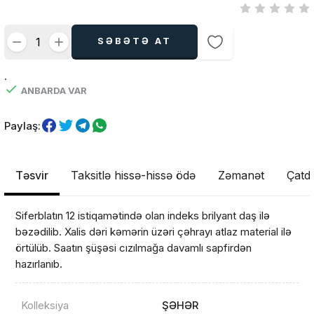
SƏBƏTƏ AT
.
ANBARDA VAR
Paylaş:
Təsvir
Taksitlə hissə-hissə ödə
Zəmanət
Çatdı
Siferblatın 12 istiqamətində olan indeks brilyant daş ilə
bəzədilib. Xalis dəri kəmərin üzəri çəhrayı atlaz material ilə
örtülüb. Saatın şüşəsi cızılmağa davamlı sapfirdən
hazırlanıb.
Kolleksiya
ŞƏHƏR