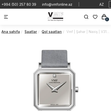
+994 (50) 257 80 39
info@vmfonline.az
|
AZ
0
Ana səhifə
Saatlar
Qol saatları
Vmf | Şəhər | Naxiş | V3150/2PA0/1M7/77