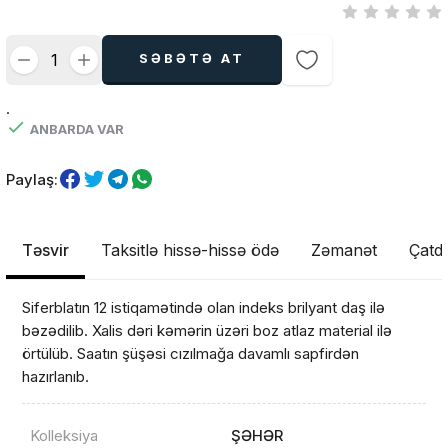
SƏBƏTƏ AT
.
ANBARDA VAR
Paylaş:
Təsvir
Taksitlə hissə-hissə ödə
Zəmanət
Çatdı
Siferblatın 12 istiqamətində olan indeks brilyant daş ilə
bəzədilib. Xalis dəri kəmərin üzəri boz atlaz material ilə
örtülüb. Saatın şüşəsi cızılmağa davamlı sapfirdən
hazırlanıb.
Kolleksiya
ŞƏHƏR