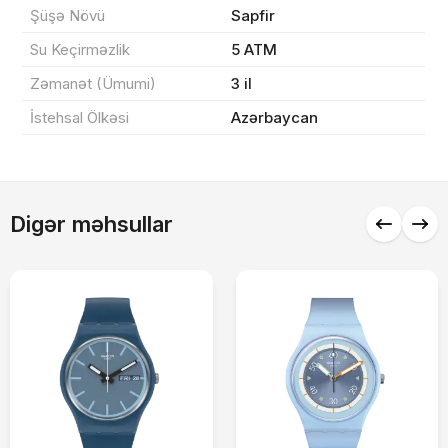
Şüşə Növü
Sapfir
Sifarişi rəsmiləşdir
Su Keçirməzlik
5 ATM
Zəmanət (Ümumi)
3 il
Alış-verişə davam et
İstehsal Ölkəsi
Azərbaycan
Digər məhsullar