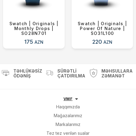
Swatch | Originals |
Swatch | Originals |
Monthly Drops |
Power Of Nature |
SO28N701
SO31L100
175
220
AZN
AZN
TƏHLÜKƏSIZ
SÜRƏTLI
MƏHSULLARA
ÖDƏNIŞ
ÇATDIRILMA
ZƏMANƏT
VMF
Haqqımızda
Mağazalarımız
Markalarımız
Tez tez verilən sualar