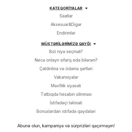
KATEQORİYALAR
Saatlar
Aksesuar&Digər
Endirimlər
MÜŞTƏRİLƏRİMİZƏ QAYĞI
Bizi niyə seçməli?
Necə onlayn sifariş edə bilərəm?
Çatdırılma və ödəmə şərtləri
Vakansiyalar
Məxfilik siyasəti
Tətbiqdə hesabın silinməsi
İsti̇fadəçi̇ təli̇mati
Bonuslardan i̇sti̇fadə qaydalari
Abunə olun, kampaniya və sürprizləri qaçırmayın!