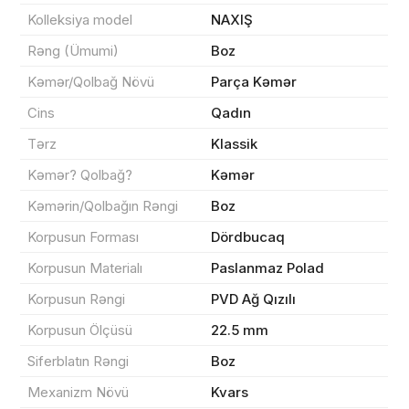
Kolleksiya model
NAXIŞ
Rəng (Ümumi)
Boz
Məhsul(lar) səbətə əlavə edildi
Kəmər/Qolbağ Növü
Parça Kəmər
Cins
Qadın
Tərz
Klassik
Sifarişin detalları
Kəmər? Qolbağ?
Kəmər
Kəmərin/Qolbağın Rəngi
Boz
0 ₼
Məhsul toplam
(0)
Korpusun Forması
Dördbucaq
Korpusun Materialı
Paslanmaz Polad
Endirim
0 ₼
Korpusun Rəngi
PVD Ağ Qızılı
Çatdırılma
0 ₼
Korpusun Ölçüsü
22.5 mm
Siferblatın Rəngi
Boz
Yekun məbləğ
OK
0 ₼
Mexanizm Növü
Kvars