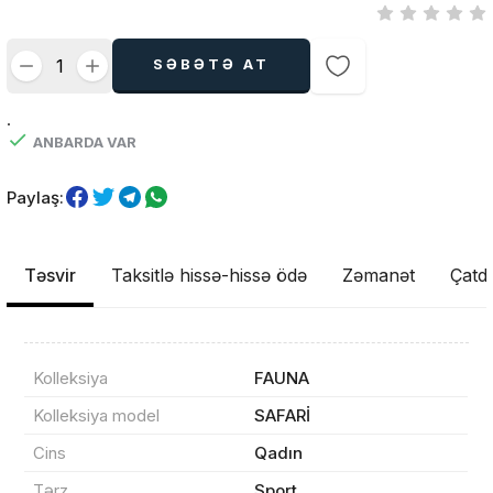
SƏBƏTƏ AT
.
ANBARDA VAR
Paylaş:
Təsvir
Taksitlə hissə-hissə ödə
Zəmanət
Çatdı
Kolleksiya
FAUNA
Kolleksiya model
SAFARİ
Cins
Qadın
Tərz
Sport