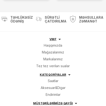
TƏHLÜKƏSIZ
SÜRƏTLI
MƏHSULLARA
ÖDƏNIŞ
ÇATDIRILMA
ZƏMANƏT
VMF
Haqqımızda
Mağazalarımız
Markalarımız
Tez tez verilən sualar
KATEQORİYALAR
Saatlar
Aksesuar&Digər
Endirimlər
MÜŞTƏRİLƏRİMİZƏ QAYĞI