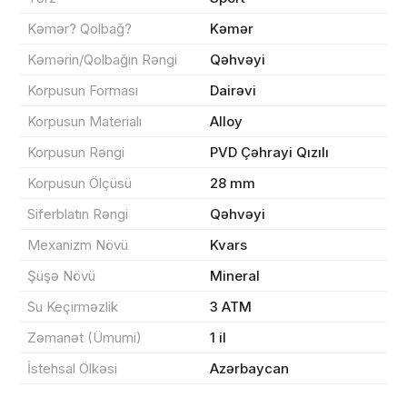
Məhsul(lar) səbətə əlavə edildi
Kəmər? Qolbağ?
Kəmər
Kəmərin/Qolbağın Rəngi
Qəhvəyi
Korpusun Forması
Dairəvi
Sifarişin detalları
Korpusun Materialı
Alloy
Korpusun Rəngi
PVD Çəhrayi Qızılı
0 ₼
Məhsul toplam
(0)
Korpusun Ölçüsü
28 mm
Endirim
0 ₼
Siferblatın Rəngi
Qəhvəyi
Çatdırılma
0 ₼
Mexanizm Növü
Kvars
Şüşə Növü
Mineral
Yekun məbləğ
OK
0 ₼
Su Keçirməzlik
3 ATM
Zəmanət (Ümumi)
1 il
Sifarişi rəsmiləşdir
İstehsal Ölkəsi
Azərbaycan