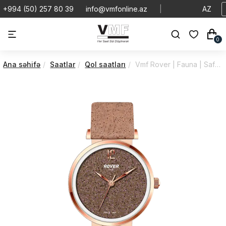
+994 (50) 257 80 39
info@vmfonline.az
|
AZ
0
Ana səhifə
Saatlar
Qol saatları
Vmf Rover | Fauna | Safari̇ | VR3134/4PC9/4G4/44