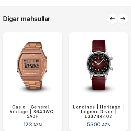
Alış-verişə davam et
Digər məhsullar
Casio | General |
Longines | Heritage |
Vintage | B640WC-
Legend Diver |
5ADF
L33744402
123
5300
AZN
AZN