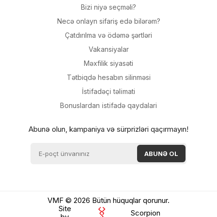
Bizi niyə seçməli?
Necə onlayn sifariş edə bilərəm?
Çatdırılma və ödəmə şərtləri
Vakansiyalar
Məxfilik siyasəti
Tətbiqdə hesabın silinməsi
İsti̇fadəçi̇ təli̇mati
Bonuslardan i̇sti̇fadə qaydalari
Abunə olun, kampaniya və sürprizləri qaçırmayın!
VMF © 2026 Bütün hüquqlar qorunur.
Site
Scorpion
by