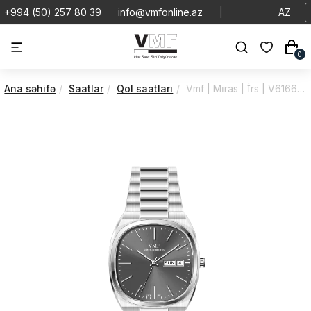
+994 (50) 257 80 39
info@vmfonline.az
|
AZ
0
Ana səhifə
Saatlar
Qol saatları
Vmf | Mi̇ras | İrs | V6166/2PA0/2M7/07S