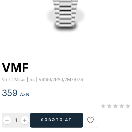
VMF
Vmf | Mi̇ras | İrs | V6166/2PA0/2M7/07S
359
AZN
SƏBƏTƏ AT