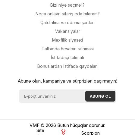
Bizi niyə seçməli?
Necə onlayn sifariş edə bilərəm?
Çatdırılma və ödəmə şərtləri
Vakansiyalar
Məxfilik siyasəti
Tətbiqdə hesabın silinməsi
İsti̇fadəçi̇ təli̇mati
Bonuslardan i̇sti̇fadə qaydalari
Abunə olun, kampaniya və sürprizləri qaçırmayın!
VMF © 2026 Bütün hüquqlar qorunur.
Site
Scorpion