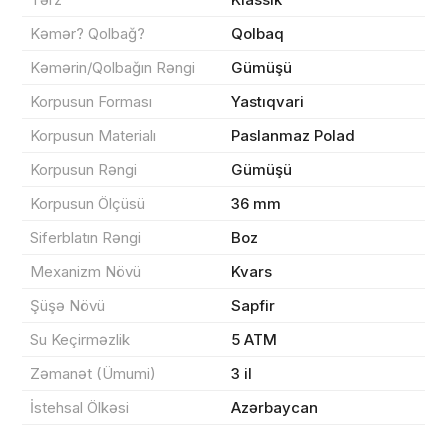
Kəmər? Qolbağ?
Qolbaq
Çatdırılma
0 ₼
Kəmərin/Qolbağın Rəngi
Gümüşü
Korpusun Forması
Yastıqvari
Yekun məbləğ
OK
0 ₼
Korpusun Materialı
Paslanmaz Polad
Korpusun Rəngi
Gümüşü
Sifarişi rəsmiləşdir
Korpusun Ölçüsü
36 mm
Siferblatın Rəngi
Boz
Alış-verişə davam et
Mexanizm Növü
Kvars
Şüşə Növü
Sapfir
Su Keçirməzlik
5 ATM
Zəmanət (Ümumi)
3 il
İstehsal Ölkəsi
Azərbaycan