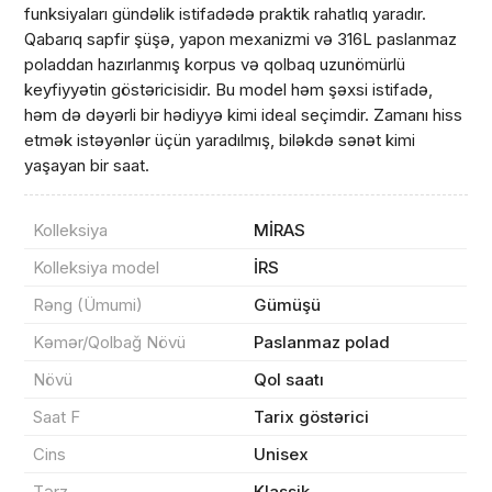
funksiyaları gündəlik istifadədə praktik rahatlıq yaradır.
Qabarıq sapfir şüşə, yapon mexanizmi və 316L paslanmaz
poladdan hazırlanmış korpus və qolbaq uzunömürlü
keyfiyyətin göstəricisidir. Bu model həm şəxsi istifadə,
həm də dəyərli bir hədiyyə kimi ideal seçimdir. Zamanı hiss
etmək istəyənlər üçün yaradılmış, biləkdə sənət kimi
yaşayan bir saat.
Kolleksiya
MİRAS
Məhsul(lar) səbətə əlavə edildi
Kolleksiya model
İRS
Rəng (Ümumi)
Gümüşü
Kəmər/Qolbağ Növü
Paslanmaz polad
Sifarişin detalları
Növü
Qol saatı
Saat F
Tarix göstərici
0 ₼
Məhsul toplam
(0)
Cins
Unisex
Endirim
0 ₼
Tərz
Klassik