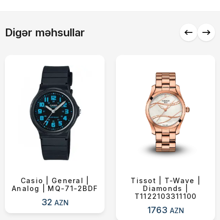
Digər məhsullar
Casio | General |
Tissot | T-Wave |
Analog | MQ-71-2BDF
Diamonds |
T1122103311100
32
AZN
1763
AZN