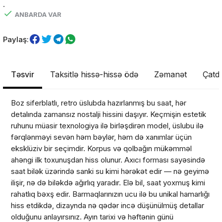
.
ANBARDA VAR
Paylaş:
Təsvir
Taksitlə hissə-hissə ödə
Zəmanət
Çatdı
Boz siferblatlı, retro üslubda hazırlanmış bu saat, hər
detalında zamansız nostalji hissini daşıyır. Keçmişin estetik
ruhunu müasir texnologiya ilə birləşdirən model, üslubu ilə
fərqlənməyi sevən həm bəylər, həm də xanımlar üçün
eksklüziv bir seçimdir. Korpus və qolbağın mükəmməl
ahəngi ilk toxunuşdan hiss olunur. Axıcı forması sayəsində
saat bilək üzərində sanki su kimi hərəkət edir — nə geyimə
ilişir, nə də biləkdə ağırlıq yaradır. Elə bil, saat yoxmuş kimi
rahatlıq bəxş edir. Barmaqlarınızın ucu ilə bu unikal hamarlığı
hiss etdikdə, dizaynda nə qədər incə düşünülmüş detallar
olduğunu anlayırsınız. Ayın tarixi və həftənin günü