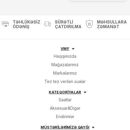
TƏHLÜKƏSIZ
SÜRƏTLI
MƏHSULLARA
ÖDƏNIŞ
ÇATDIRILMA
ZƏMANƏT
VMF
Haqqımızda
Mağazalarımız
Markalarımız
Tez tez verilən sualar
KATEQORİYALAR
Saatlar
Aksesuar&Digər
Endirimlər
MÜŞTƏRİLƏRİMİZƏ QAYĞI