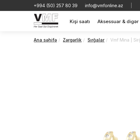
+994 (50) 257 80 39
info@vmfonline.az
|
Kişi saatı
Aksessuar & digər
Ana səhifə
Zərgərlik
Sırğalar
Vmf Mina | S