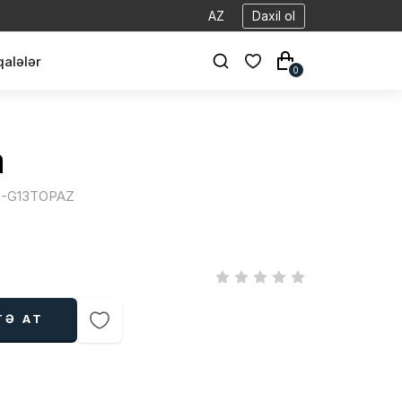
AZ
Daxil ol
alələr
0
a
70-G13TOPAZ
TƏ AT