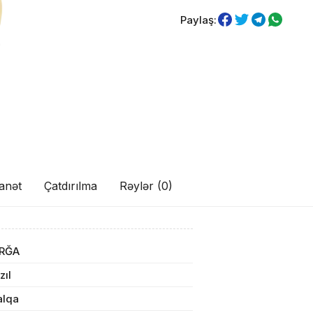
Paylaş:
anət
Çatdırılma
Rəylər (0)
ul(lar) səbətə əlavə edildi
IRĞA
zıl
arişin detalları
alqa