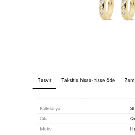
Təsvir
Taksitlə hissə-hissə ödə
Zəm
Məhs
Kolleksiya
S
Cila
Qı
Sif
Motiv
H