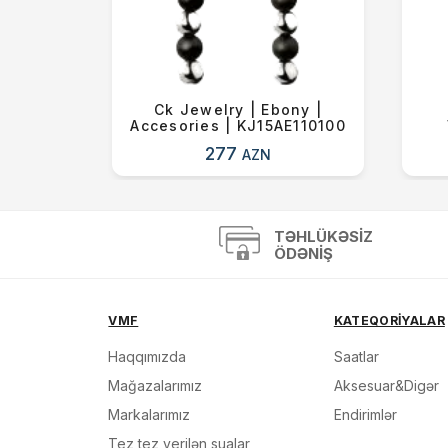
a |
Ck Jewelry | Ebony |
2
Accesories | KJ15AE110100
277
AZN
TƏHLÜKƏSIZ
ÖDƏNIŞ
VMF
KATEQORİYALAR
Haqqımızda
Saatlar
Mağazalarımız
Aksesuar&Digər
Markalarımız
Endirimlər
Tez tez verilən sualar