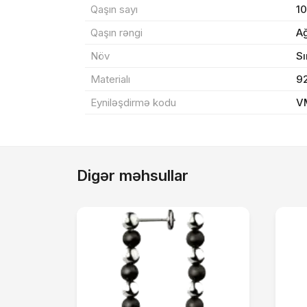
Qaşın sayı
1
Məh
Qaşın rəngi
A
End
Növ
Sı
Materialı
9
Çat
Eyniləşdirmə kodu
V
Yeku
Digər məhsullar