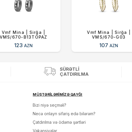
Vmf Mina | Sirğa |
Vmf Mina | Sirğa |
VMS/670-B13TOPAZ
VMS/670-G03
123
107
AZN
AZN
SÜRƏTLI
ÇATDIRILMA
MÜŞTƏRİLƏRİMİZƏ QAYĞI
Bizi niyə seçməli?
Necə onlayn sifariş edə bilərəm?
Çatdırılma və ödəmə şərtləri
Vakansiyalar