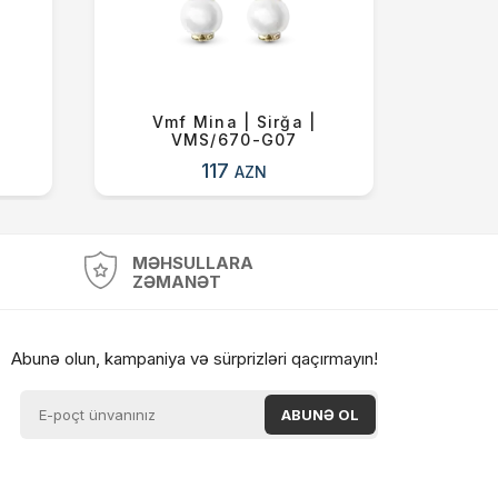
Vmf Mina | Sirğa |
Vm
VMS/670-G07
VM
117
AZN
MƏHSULLARA
ZƏMANƏT
Abunə olun, kampaniya və sürprizləri qaçırmayın!