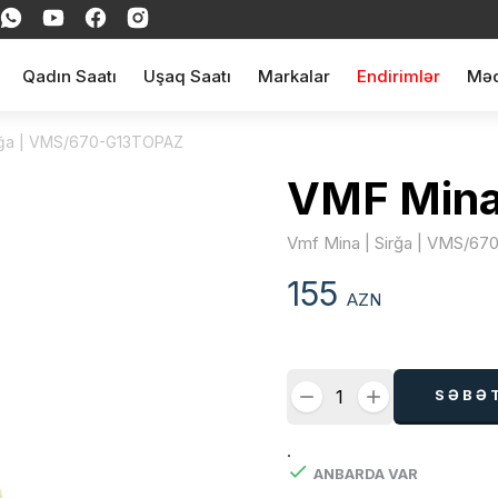
Qadın Saatı
Uşaq Saatı
Markalar
Endirimlər
Məq
irğa | VMS/670-G13TOPAZ
VMF Min
Vmf Mina | Sirğa | VMS/6
155
AZN
SƏBƏ
.
ANBARDA VAR