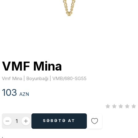
VMF Mina
Vmf Mina | Boyunbaği | VMB/680-SG55
103
AZN
SƏBƏTƏ AT
.