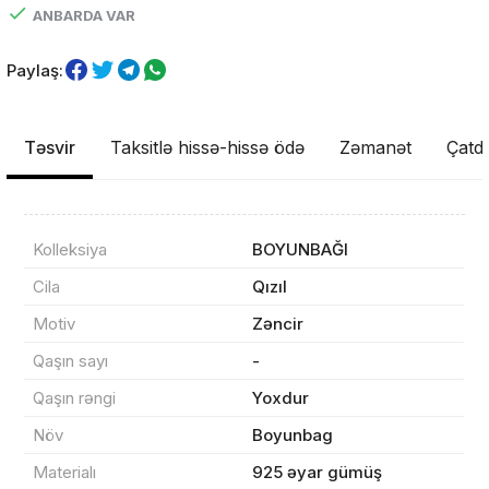
ANBARDA VAR
Paylaş:
Təsvir
Taksitlə hissə-hissə ödə
Zəmanət
Çatdı
Kolleksiya
BOYUNBAĞI
Məhsul(lar) səbətə əlavə edildi
Cila
Qızıl
Motiv
Zəncir
Qaşın sayı
-
Sifarişin detalları
Qaşın rəngi
Yoxdur
Növ
Boyunbag
0 ₼
Məhsul toplam
(0)
Materialı
925 əyar gümüş