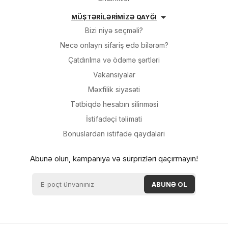
MÜŞTƏRİLƏRİMİZƏ QAYĞI
Bizi niyə seçməli?
Necə onlayn sifariş edə bilərəm?
Çatdırılma və ödəmə şərtləri
Vakansiyalar
Məxfilik siyasəti
Tətbiqdə hesabın silinməsi
İsti̇fadəçi̇ təli̇mati
Bonuslardan i̇sti̇fadə qaydalari
Abunə olun, kampaniya və sürprizləri qaçırmayın!