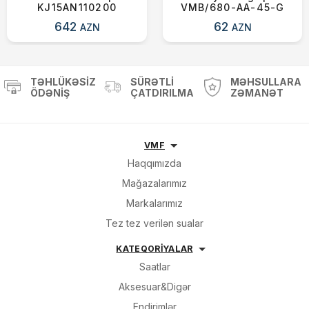
KJ15AN110200
VMB/680-AA-45-G
642
62
AZN
AZN
TƏHLÜKƏSIZ
SÜRƏTLI
MƏHSULLARA
ÖDƏNIŞ
ÇATDIRILMA
ZƏMANƏT
VMF
Haqqımızda
Mağazalarımız
Markalarımız
Tez tez verilən sualar
KATEQORİYALAR
Saatlar
Aksesuar&Digər
Endirimlər