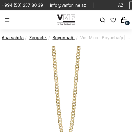
+994 (50) 257 80 39
info@vmfonline.az
|
AZ
0
Ana səhifə
Zərgərlik
Boyunbağı
Vmf Mina | Boyunbaği | VMB/680-SG55