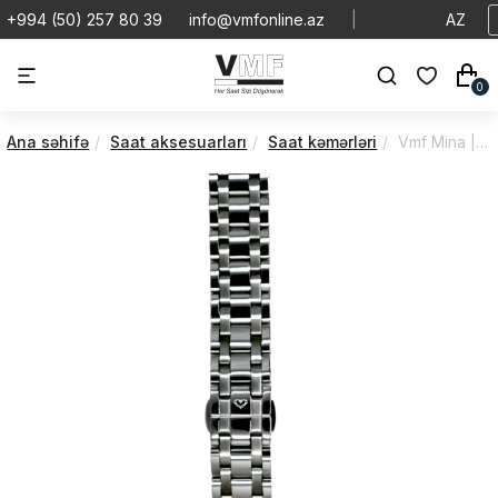
+994 (50) 257 80 39
info@vmfonline.az
|
AZ
0
Ana səhifə
Saat aksesuarları
Saat kəmərləri
Vmf Mina | Bənd | VMSILVERBRACE