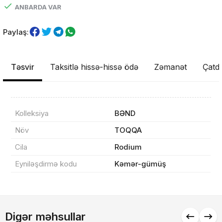
ANBARDA VAR
Paylaş:
Təsvir
Taksitlə hissə-hissə ödə
Zəmanət
Çatdı
Məhsul(lar) səbətə əlavə edildi
Kolleksiya
BƏND
Növ
TOQQA
Sifarişin detalları
Cila
Rodium
Eyniləşdirmə kodu
Kəmər-gümüş
0 ₼
Məhsul toplam
(0)
Endirim
0 ₼
Digər məhsullar
Çatdırılma
0 ₼