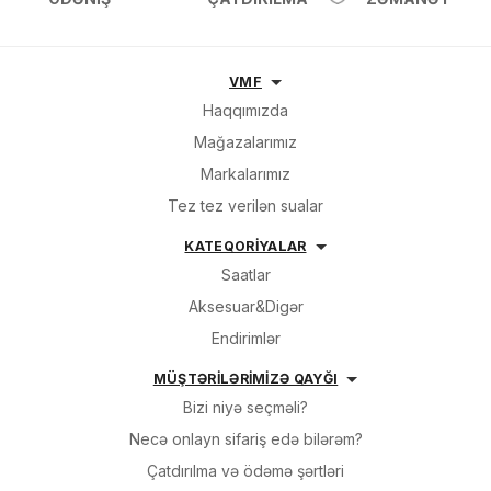
VMF
Haqqımızda
Mağazalarımız
Markalarımız
Tez tez verilən sualar
KATEQORİYALAR
Saatlar
Aksesuar&Digər
Endirimlər
MÜŞTƏRİLƏRİMİZƏ QAYĞI
Bizi niyə seçməli?
Necə onlayn sifariş edə bilərəm?
Çatdırılma və ödəmə şərtləri