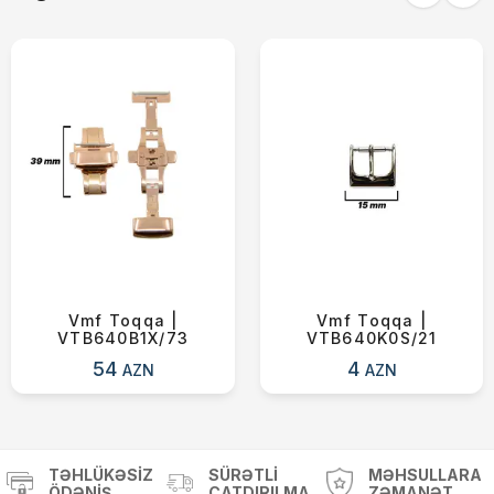
Yekun məbləğ
OK
0 ₼
Sifarişi rəsmiləşdir
Alış-verişə davam et
Vmf Toqqa |
Vmf Toqqa |
VTB640B1X/73
VTB640K0S/21
54
4
AZN
AZN
TƏHLÜKƏSIZ
SÜRƏTLI
MƏHSULLARA
ÖDƏNIŞ
ÇATDIRILMA
ZƏMANƏT