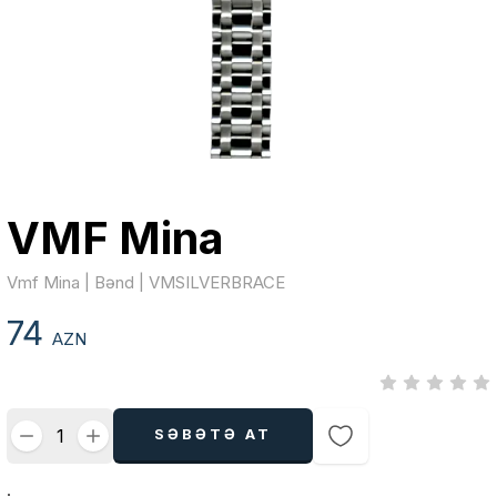
VMF Mina
Vmf Mina | Bənd | VMSILVERBRACE
74
AZN
SƏBƏTƏ AT
.